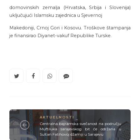
domovinskih zemalja (Hrvatska, Srbija i Slovenija)
uključujući Islamsku zajednica u Sjevernoj
Makedoniji, Crnoj Gori i Kosovu. Troškove štampanja
je finansirao Diyanet-vakuf Republike Turske.
AKTUELNOSTI
Centralna bajramska svečanost na području
Muftiluka sarajevskog bit će održana u
Sultan Fatihovoj džamiji u Sarajevu