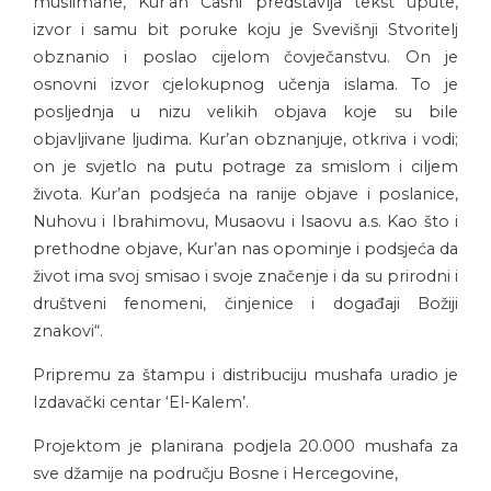
muslimane, Kur’an Časni predstavlja tekst upute,
izvor i samu bit poruke koju je Svevišnji Stvoritelj
obznanio i poslao cijelom čovječanstvu. On je
osnovni izvor cjelokupnog učenja islama. To je
posljednja u nizu velikih objava koje su bile
objavljivane ljudima. Kur’an obznanjuje, otkriva i vodi;
on je svjetlo na putu potrage za smislom i ciljem
života. Kur’an podsjeća na ranije objave i poslanice,
Nuhovu i Ibrahimovu, Musaovu i Isaovu a.s. Kao što i
prethodne objave, Kur’an nas opominje i podsjeća da
život ima svoj smisao i svoje značenje i da su prirodni i
društveni fenomeni, činjenice i događaji Božiji
znakovi“.
Pripremu za štampu i distribuciju mushafa uradio je
Izdavački centar ‘El-Kalem’.
Projektom je planirana podjela 20.000 mushafa za
sve džamije na području Bosne i Hercegovine,