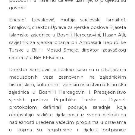
povodom u haremu Careve džamije, o projektu su
govorili:
Enes-ef. Ljevaković, muftija sarajevski, Ismail-ef.
Smajlović, direktor Uprave za vjerske poslove Rijaseta
Islamske zajednice u Bosni i Hercegovini, Hasan Atli,
savjetnik za vjerska pitanja pri Ambasadi Republike
Turske u BiH i Mesud Smajić, direktor izdavačkog
centra IZ u BiH El-Kalem.
Direktor Samjlović je istakao kako su u cilju jačanja
međusobnih veza zasnovanih na zajedničkim
historijskim, kulturnim i vjerskim iskustvima Islamska
zajednica u Bosni i Hercegovini i Predsjedništvo
vjerskih poslova Republike Turske – Diyanet
protokolom definirali područja saradnje koja
obuhvataju različite djelatnosti iz svoga djelokruga
nadležnosti uređena važećim propisima u državama
u kojima su registrirane i djeluju potpisnice