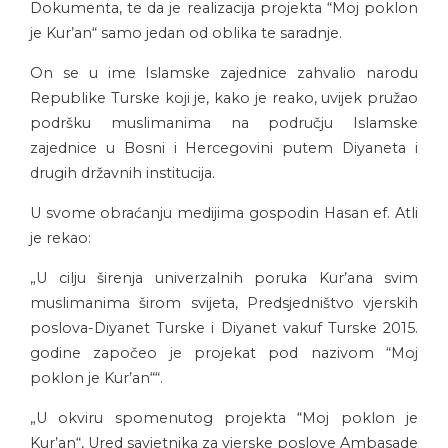
Dokumenta, te da je realizacija projekta “Moj poklon
je Kur’an“ samo jedan od oblika te saradnje.
On se u ime Islamske zajednice zahvalio narodu
Republike Turske koji je, kako je reako, uvijek pružao
podršku muslimanima na području Islamske
zajednice u Bosni i Hercegovini putem Diyaneta i
drugih državnih institucija.
U svome obraćanju medijima gospodin Hasan ef. Atli
je rekao:
„U cilju širenja univerzalnih poruka Kur’ana svim
muslimanima širom svijeta, Predsjedništvo vjerskih
poslova-Diyanet Turske i Diyanet vakuf Turske 2015.
godine započeo je projekat pod nazivom “Moj
poklon je Kur’an““.
„U okviru spomenutog projekta “Moj poklon je
Kur’an“, Ured savjetnika za vjerske poslove Ambasade