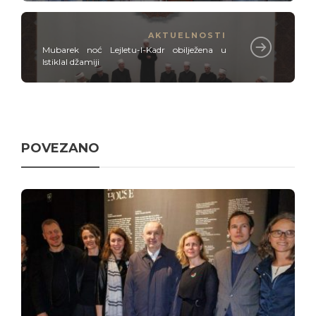
AKTUELNOSTI
Mubarek noć Lejletu-l-Kadr obilježena u
Istiklal džamiji
POVEZANO