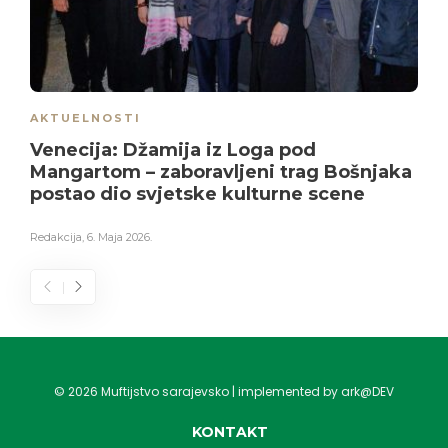
AKTUELNOSTI
Venecija: Džamija iz Loga pod
Mangartom – zaboravljeni trag Bošnjaka
postao dio svjetske kulturne scene
Redakcija
,
6. Maja 2026.
©
2026
Muftijstvo sarajevsko | implemented by ark@DEV
KONTAKT