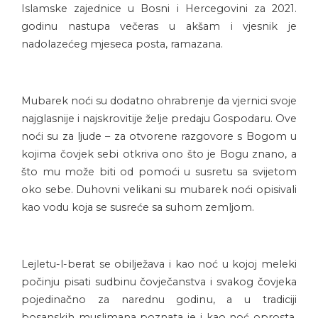
Islamske zajednice u Bosni i Hercegovini za 2021.
godinu nastupa večeras u akšam i vjesnik je
nadolazećeg mjeseca posta, ramazana.
Mubarek noći su dodatno ohrabrenje da vjernici svoje
najglasnije i najskrovitije želje predaju Gospodaru. Ove
noći su za ljude – za otvorene razgovore s Bogom u
kojima čovjek sebi otkriva ono što je Bogu znano, a
što mu može biti od pomoći u susretu sa svijetom
oko sebe. Duhovni velikani su mubarek noći opisivali
kao vodu koja se susreće sa suhom zemljom.
Lejletu-l-berat se obilježava i kao noć u kojoj meleki
počinju pisati sudbinu čovječanstva i svakog čovjeka
pojedinačno za narednu godinu, a u tradiciji
bosanskih muslimana poznata je i kao noć oprosta,