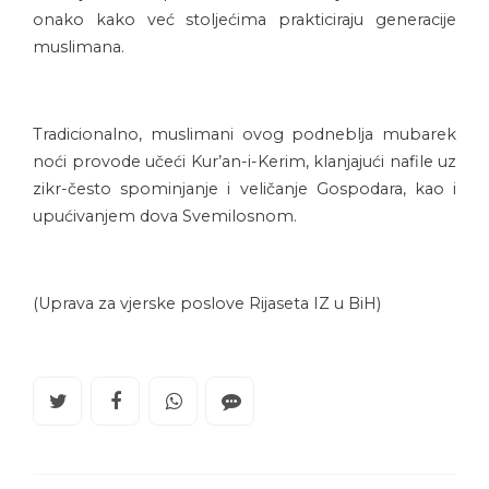
onako kako već stoljećima prakticiraju generacije
muslimana.
Tradicionalno, muslimani ovog podneblja mubarek
noći provode učeći Kur’an-i-Kerim, klanjajući nafile uz
zikr-često spominjanje i veličanje Gospodara, kao i
upućivanjem dova Svemilosnom.
(Uprava za vjerske poslove Rijaseta IZ u BiH)