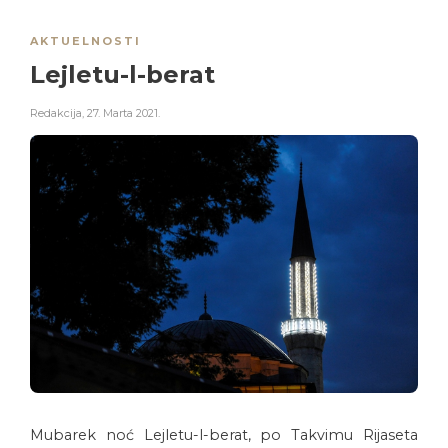
AKTUELNOSTI
Lejletu-l-berat
Redakcija
,
27. Marta 2021.
Mubarek noć Lejletu-l-berat, po Takvimu Rijaseta