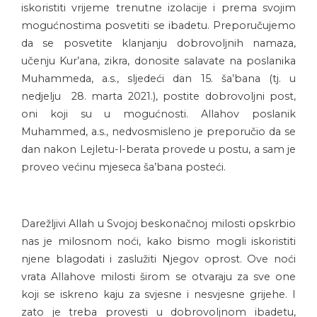
iskoristiti vrijeme trenutne izolacije i prema svojim
mogućnostima posvetiti se ibadetu. Preporučujemo
da se posvetite klanjanju dobrovoljnih namaza,
učenju Kur’ana, zikra, donosite salavate na poslanika
Muhammeda, a.s., sljedeći dan 15. ša’bana (tj. u
nedjelju 28. marta 2021.), postite dobrovoljni post,
oni koji su u mogućnosti. Allahov poslanik
Muhammed, a.s., nedvosmisleno je preporučio da se
dan nakon Lejletu-l-berata provede u postu, a sam je
proveo većinu mjeseca ša’bana posteći.
Darežljivi Allah u Svojoj beskonačnoj milosti opskrbio
nas je milosnom noći, kako bismo mogli iskoristiti
njene blagodati i zaslužiti Njegov oprost. Ove noći
vrata Allahove milosti širom se otvaraju za sve one
koji se iskreno kaju za svjesne i nesvjesne grijehe. I
zato je treba provesti u dobrovoljnom ibadetu,