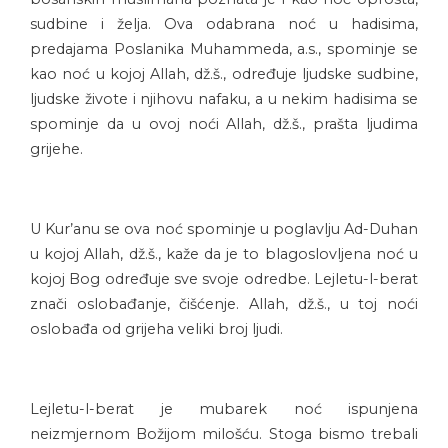
sudbine i želja. Ova odabrana noć u hadisima,
predajama Poslanika Muhammeda, a.s., spominje se
kao noć u kojoj Allah, dž.š., određuje ljudske sudbine,
ljudske živote i njihovu nafaku, a u nekim hadisima se
spominje da u ovoj noći Allah, dž.š., prašta ljudima
grijehe.
U Kur’anu se ova noć spominje u poglavlju Ad-Duhan
u kojoj Allah, dž.š., kaže da je to blagoslovljena noć u
kojoj Bog određuje sve svoje odredbe. Lejletu-l-berat
znači oslobađanje, čišćenje. Allah, dž.š., u toj noći
oslobađa od grijeha veliki broj ljudi.
Lejletu-l-berat je mubarek noć ispunjena
neizmjernom Božijom milošću. Stoga bismo trebali