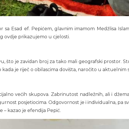
r sa Esad ef. Pepićem, glavnim imamom Medžlisa Isla
eg ovdje prikazujemo u cjelosti.
u, što je zavidan broj za tako mali geografski prostor. S
ada je riječ o obilascima dovišta, naročito u aktuelnim 
ijalno većih skupova. Zabrinutost nadležnih, ali i džema
sigurnost posjetiocima. Odgovornost je i individualna, pa
be – kazao je efendija Pepić.