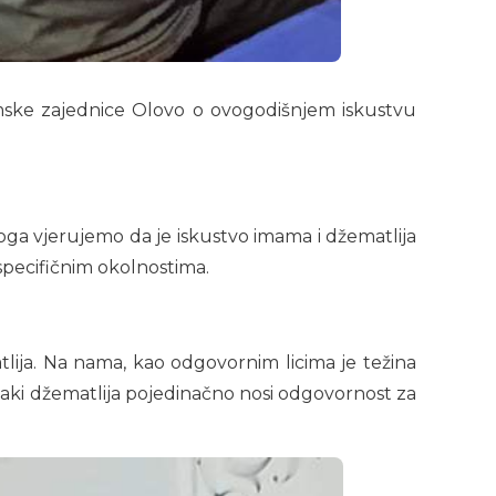
mske zajednice Olovo o ovogodišnjem iskustvu
toga vjerujemo da je iskustvo imama i džematlija
specifičnim okolnostima.
tlija. Na nama, kao odgovornim licima je težina
 svaki džematlija pojedinačno nosi odgovornost za