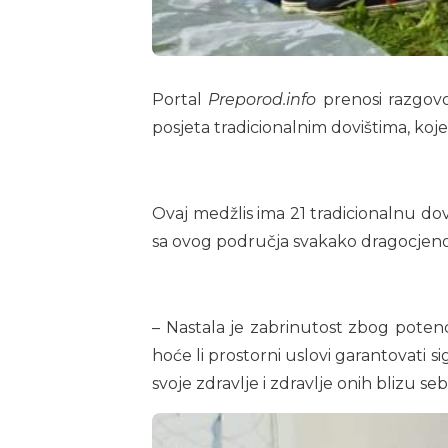
Portal
Preporod.info
prenosi razgovo
posjeta tradicionalnim dovištima, koj
Ovaj medžlis ima 21 tradicionalnu dov
sa ovog područja svakako dragocjeno k
– Nastala je zabrinutost zbog potenc
hoće li prostorni uslovi garantovati 
svoje zdravlje i zdravlje onih blizu se