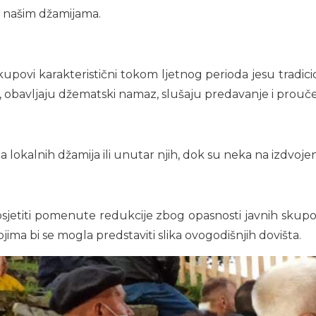
u našim džamijama.
skupovi karakteristični tokom ljetnog perioda jesu trad
u, obavljaju džematski namaz, slušaju predavanje i prouč
 lokalnih džamija ili unutar njih, dok su neka na izdvojen
 osjetiti pomenute redukcije zbog opasnosti javnih skupo
ima bi se mogla predstaviti slika ovogodišnjih dovišta.