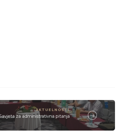
AKTUELNOSTI
avjeta za administrativna pitanja