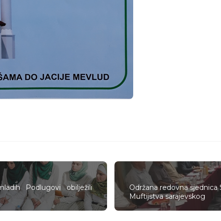
dih Podlugovi obilježili
Održana redovna sjednica S
Muftijstva sarajevskog