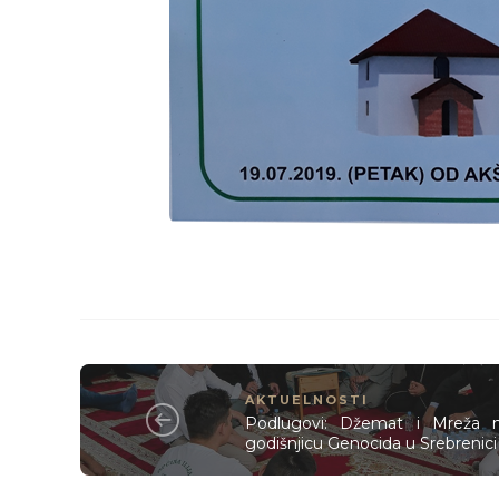
AKTUELNOSTI
Podlugovi: Džemat i Mreža mla
godišnjicu Genocida u Srebrenici