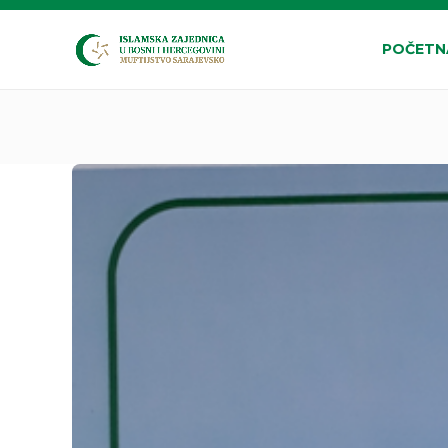
POČETN