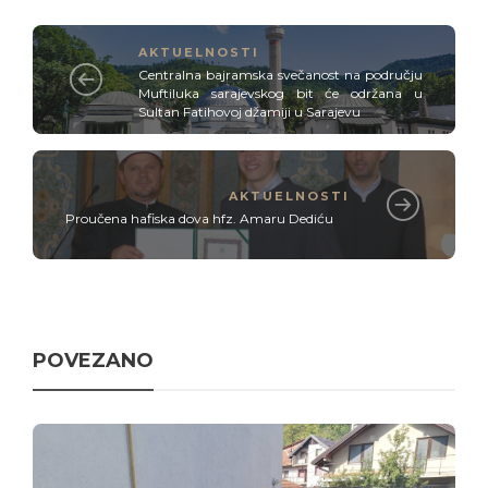
AKTUELNOSTI
Centralna bajramska svečanost na području
Muftiluka sarajevskog bit će održana u
Sultan Fatihovoj džamiji u Sarajevu
AKTUELNOSTI
Proučena hafiska dova hfz. Amaru Dediću
POVEZANO