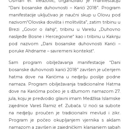
Osman ef. Redžović, organiziralo je manifestaciju
“Dani bosanske duhovnosti – Karići 2018”. Program
manifestacije uključivao je naučni skup u Olovu pod
nazivom“Olovska dovišta i molitvišta”, zatim tribinu u
Brezi „Govor o ilahiji“, tribinu u Varešu „Duhovno
naslijeđe Bosne i Hercegovine“ kao i tribinu u Kaknju
pod nazivom „Dani bosanske duhovnosti Karići –
poruke Ahdname – savremeni kontekst“.
Sam program obilježavanja manifestacije “Dani
bosanske duhovnosti karići 2018” završen je učenjem
hatma dove na Karićima u nedjelju poslije podne
namaza. Program obilježavanja tradicionalne Hatma
dove na Karićima počeo je s džumom namazom 27.
jula, koju je predvodio glavni imam Medžlisa Islamske
zajednice Vareš Ramiz ef. Zubača. U noći sa subote
na nedjelju proučen je tradicionalni mevlud i zikr.
Program je počeo okupljanjem vjernika s akšam
namazom a završen je zajedničkim klanjanjem sabah