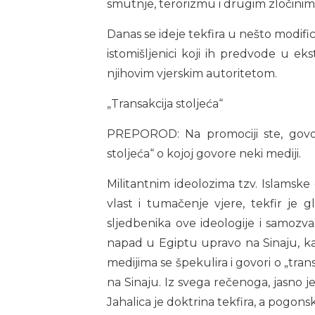
smutnje, terorizmu i drugim zločinim
Danas se ideje tekfira u nešto modific
istomišljenici koji ih predvode u ek
njihovim vjerskim autoritetom.
„Transakcija stoljeća“
PREPOROD: Na promociji ste, govor
stoljeća“ o kojoj govore neki mediji.
Militantnim ideolozima tzv. Islamske
vlast i tumačenje vjere, tekfir je 
sljedbenika ove ideologije i samozvan
napad u Egiptu upravo na Sinaju, ka
medijima se špekulira i govori o „transa
na Sinaju. Iz svega rečenoga, jasno je 
Jahalica je doktrina tekfira, a pogon