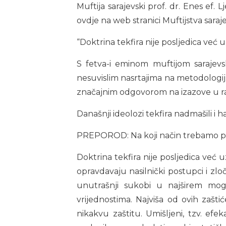
Muftija sarajevski prof. dr. Enes ef.
ovdje na web stranici Muftijstva sar
“Doktrina tekfira nije posljedica već 
S fetva-i eminom muftijom sarajevs
nesuvislim nasrtajima na metodologiju
značajnim odgovorom na izazove u r
Današnji ideolozi tekfira nadmašili i ha
PREPOROD: Na koji način trebamo proma
Doktrina tekfira nije posljedica već 
opravdavaju nasilnički postupci i zlo
unutrašnji sukobi u najširem mog
vrijednostima. Najviša od ovih zaštić
nikakvu zaštitu. Umišljeni, tzv. efek