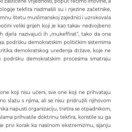
 zaštićene vrijednosti, poput recimo imovine, a
ologije tekfira nadmašili su i njezine začetnike,
 ogromnu štetu muslimanskoj zajednici i uzrokovala
čini veliki grijeh koji je kao takav nedvojbeno
h djela nazivajući ih „mukeffirat“, tako da ona
vega, podršku demokratskim političkim sistemima
ritika demokratskog uređenja države, koje ne
aju podršku demokratskim procesima smatraju
one koji nisu učeni, sve one koji ne prihvataju
no slažu s njima, ali se nisu pridružili njihovom
nika napusti organizaciju, tretira se otpadnikom,
slama prihvatile doktrinu tekfira, koristile su ga
ir je prvi korak ka nasilnom ekstremizmu, sijanju