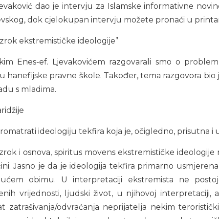
 Ljevaković dao je intervju za Islamske informativne nov
ajevskog, dok cjelokupan intervju možete pronaći u print
uzrok ekstremističke ideologije”
kim Enes-ef. Ljevakovićem razgovarali smo o problemu 
 hanefijske pravne škole. Također, tema razgovora bio je 
adu s mladima.
ridžije
trati ideologiju tekfira koja je, očigledno, prisutna i u
uzrok i osnova, spiritus movens ekstremističke ideologije
čini. Jasno je da je ideologija tekfira primarno usmjere
ućem obimu. U interpretaciji ekstremista ne posto
enih vrijednosti, ljudski život, u njihovoj interpretaci
at zatrašivanja/odvraćanja neprijatelja nekim teroristič