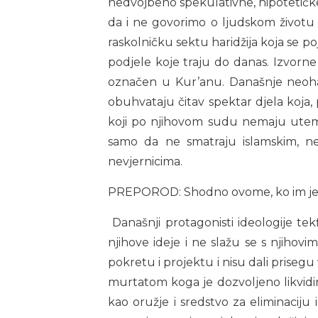
nedvojbeno spekulativne, hipotetičke
da i ne govorimo o ljudskom životu ka
raskolničku sektu haridžija koja se po
podjele koje traju do danas. Izvorne
označen u Kur’anu. Današnje neoharid
obuhvataju čitav spektar djela koja,
koji po njihovom sudu nemaju uteme
samo da ne smatraju islamskim, ne
nevjernicima.
PREPOROD: Shodno ovome, ko im je 
Današnji protagonisti ideologije tek
njihove ideje i ne slažu se s njihovi
pokretu i projektu i nisu dali prisegu
murtatom koga je dozvoljeno likvidirat
kao oružje i sredstvo za eliminaciju 