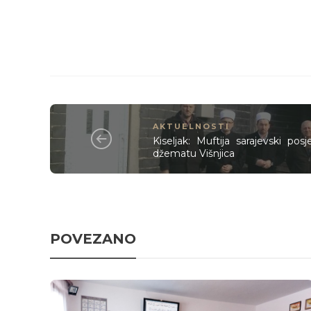
AKTUELNOSTI
Kiseljak: Muftija sarajevski pos
džematu Višnjica
POVEZANO