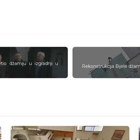
jetio džamiju u izgradnji u
Rekonstrukcija Bijele dža