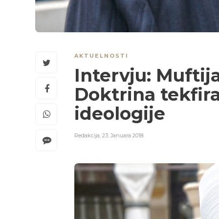
AKTUELNOSTI
Intervju: Muftij
Doktrina tekfir
ideologije
Redakcija
,
23. Januara 2018.