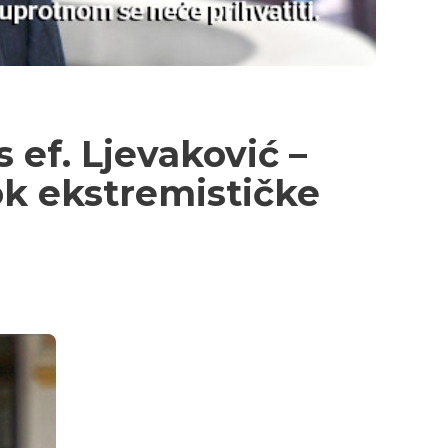
s ef. Ljevaković –
rok ekstremističke