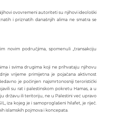
jihovi ovovremeni autoriteti su njihovi ideološki
znatih i priznatih današnjih alima ne smatra se
im novim područjima, spomenuli „transakciju
nima i svima drugima koji ne prihvataju njihovu
adnje vrijeme primijetna je pojačana aktivnost
Nedavno je počinjen najsmrtonosniji teroristički
avili su rat i palestinskom pokretu Hamas, a u
oju državu ili teritoriju, ne u Palestini već upravo
L, iza kojeg je i samoproglašeni hilafet, je riječ.
nih islamskih pojmova i koncepata.