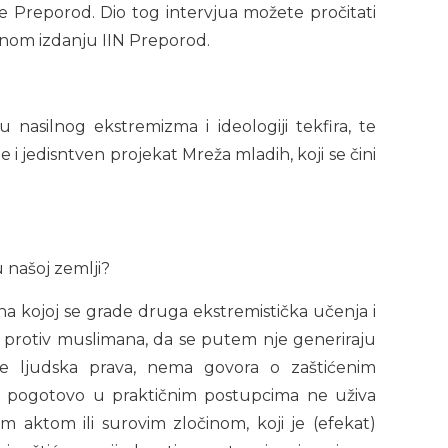
ine Preporod. Dio tog intervjua možete pročitati
anom izdanju IIN Preporod.
nasilnog ekstremizma i ideologiji tekfira, te
i jedisntven projekat Mreža mladih, koji se čini
 našoj zemlji?
 na kojoj se grade druga ekstremistička učenja i
na protiv muslimana, da se putem nje generiraju
je ljudska prava, nema govora o zaštićenim
ji, a pogotovo u praktičnim postupcima ne uživa
kim aktom ili surovim zločinom, koji je (efekat)