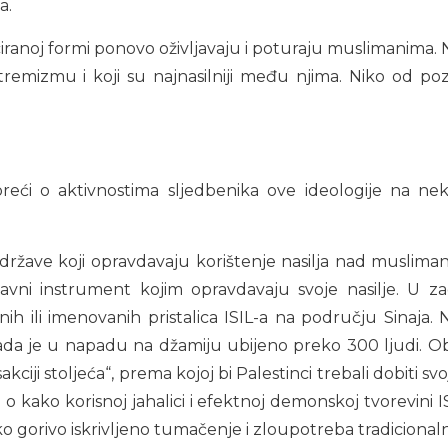
a.
iranoj formi ponovo oživljavaju i poturaju muslimanima. N
stremizmu i koji su najnasilniji među njima. Niko od po
eći o aktivnostima sljedbenika ove ideologije na nek
 države koji opravdavaju korištenje nasilja nad muslima
glavni instrument kojim opravdavaju svoje nasilje. U z
ih ili imenovanih pristalica ISIL-a na području Sinaja. 
da je u napadu na džamiju ubijeno preko 300 ljudi. Obj
kciji stoljeća“, prema kojoj bi Palestinci trebali dobiti sv
o kako korisnoj jahalici i efektnoj demonskoj tvorevini ISI
sko gorivo iskrivljeno tumačenje i zloupotreba tradicional