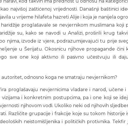
 naravi, kod takvih ima prednost u odnosu na kategorički
o najvišoj zaštićenoj vrijednosti. Današnji baštinici ide
javila u vrijeme hilafeta hazreti Alije i koja je nanijela
 haridžije proglašavale se nevjernikom muslimana koji po
žije su, kako se navodi u Analizi, proširili krug takvi
 po njima, izvode iz vjere, podrazumijevajući tu prije s
ljenje u Šerijatu. Okosnicu njihove propagande čini k
go sve one koji aktivno ili pasivno učestvuju ili d
autoritet, odnosno koga ne smatraju nevjernikom?
fira proglašavaju nevjernicima vladare i narod, učene i 
m vizijama i konkretnim postupcima, pa i one koji se idej
 vjernosti njihovom vođi. Ukoliko neki od njihovih sljedbe
i. Različite grupacije i frakcije koje su tokom historije i
ideoloških neistomišljenika i političkih protivnika. Tekf