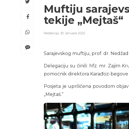
Muftiju sarajev
tekije „Mejtaš“
Redakcija
,
30. Januara 2025.
Sarajevskog muftiju, prof. dr. Nedžad-
Delegaciju su činili: hfz. mr. Zajim 
pomoćnik direktora Karađoz-begove me
Posjeta je upriličena povodom objavlj
„Mejtaš.“