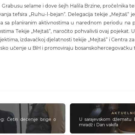
ji Grabusu selame i dove šejh Halila Brzine, pročelnika t
nja tefsira „Ruhu-l-bejan“. Delegacija tekije „Mejtaš“ je
ga sa planiranim aktivnostima u narednom periodu na p
ostima Tekije „Mejtaš“, naročito pohvalivši ovaj pojekat
ektima, izdavačkoj djelatnosti tekije „Mejtaš“ i Centra z
etsko učenje u BiH i promoviraju bosanskohercegovačku t
AKTUELN
: Četiri decenije brige o
U sarajevskom džematu Bač
miradž i Dan vakifa