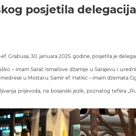
skog posjetila delegacij
ef. Grabusa, 30. januara 2025. godine, posjetila je delegac
Kruško – imam Sarač Ismailove džamije u Sarajevu i uredni
drese u Mostaru; Samir ef. Hatkić – imam džemata Ciglan
ivanja prijevoda, na bosanski jezik, poznatog tefsira „Ru