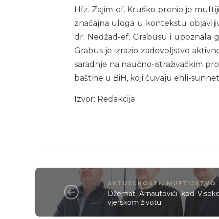
Hfz. Zajim-ef. Kruško prenio je mufti
značajna uloga u kontekstu objavljiva
dr. Nedžad-ef. Grabusu i upoznala 
Grabus je izrazio zadovoljstvo aktivn
saradnje na naučno-istraživačkim proj
baštine u BiH, koji čuvaju ehli-sunn
Izvor: Redakcija
AKTUELNOSTI
,
MUFTIJSTVO
Džemat Arnautovići kod Visokog
vjerskom životu