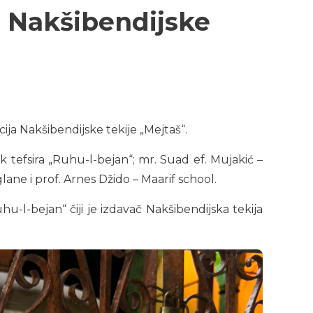
a Nakšibendijske
ija Nakšibendijske tekije „Mejtaš“.
k tefsira „Ruhu-l-bejan“; mr. Suad ef. Mujakić –
e i prof. Arnes Džido – Maarif school.
hu-l-bejan“ čiji je izdavač Nakšibendijska tekija