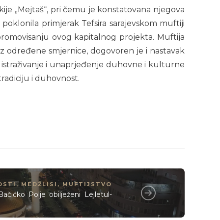
ekije „Mejtaš“, pri čemu je konstatovana njegova
 poklonila primjerak Tefsira sarajevskom muftiji
romovisanju ovog kapitalnog projekta. Muftija
. Uz određene smjernice, dogovoren je i nastavak
a istraživanje i unaprjeđenje duhovne i kulturne
radiciju i duhovnost.
OSTI
,
MEDŽLISI
,
MUFTIJSTVO
ićko Polje obilježeni Lejletul-