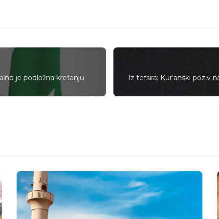
alno je podložna kretanju
Iz tefsira: Kur'anski poziv 