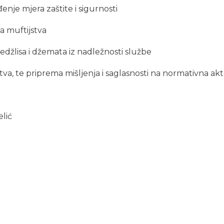
enje mjera zaštite i sigurnosti
va muftijstva
džlisa i džemata iz nadležnosti službe
va, te priprema mišljenja i saglasnosti na normativna ak
elić