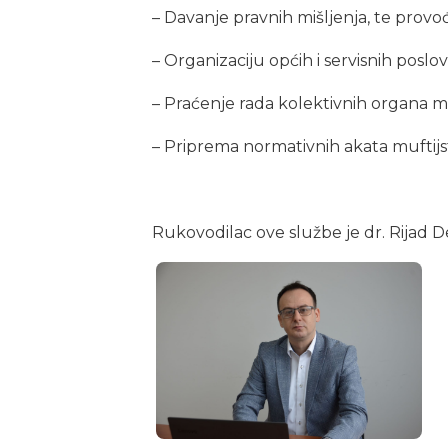
– Davanje pravnih mišljenja, te provođ
– Organizaciju općih i servisnih poslo
– Praćenje rada kolektivnih organa me
– Priprema normativnih akata muftijst
Rukovodilac ove službe je dr. Rijad D