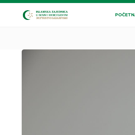
POČETN