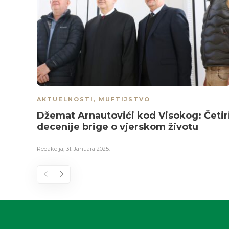
AKTUELNOSTI
,
MUFTIJSTVO
Džemat Arnautovići kod Visokog: Četir
decenije brige o vjerskom životu
Redakcija
,
31. Januara 2025.