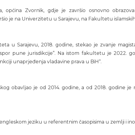
ma, općina Zvornik, gdje je završio osnovno obrazo
ršio je na Univerzitetu u Sarajevu, na Fakultetu islamski
eta u Sarajevu, 2018. godine, stekao je zvanje magist
spor pune jurisdikcije”. Na istom fakultetu je 2022. g
nkciji unaprjeđenja vladavine prava u BiH“.
skog obavljao je od 2014. godine, a od 2018. godine je 
 engleskom jeziku u referentnim časopisima u zemlji i i