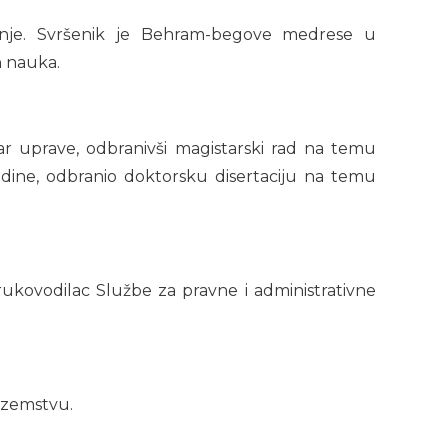
vanje. Svršenik je Behram-begove medrese u
h nauka.
ar uprave, odbranivši magistarski rad na temu
odine, odbranio doktorsku disertaciju na temu
rukovodilac Službe za pravne i administrativne
nozemstvu.