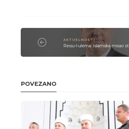
AKTUELNOSTI
Reisu-l-ulema: Islamska misao st
POVEZANO