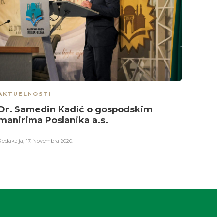
AKTUELNOSTI
AKTU
Dr. Samedin Kadić o gospodskim
Prij
manirima Poslanika a.s.
Boš
Redakcija
,
17. Novembra 2020.
Redakci