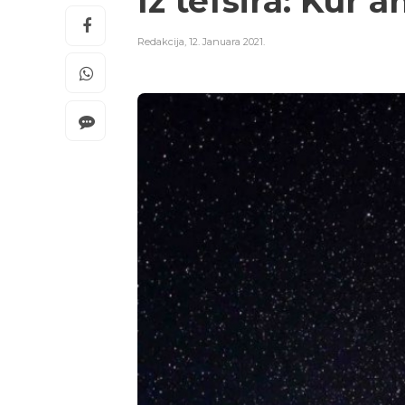
Iz tefsira: Kur’
Redakcija
,
12. Januara 2021.