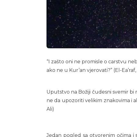
“I zašto oni ne promisle o carstvu neb
ako ne u Kur’an vjerovati?” (El-Ea’raf,
Uputstvo na Božiji čudesni svemir bi m
ne da upozoriti velikim znakovima i a
Ali)
Jedan pogled sa otvorenim očima i s