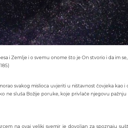
esa i Zemlje i o svemu onome što je On stvorio i da im se,
 185)
orao svakog mislioca uvjeriti u ništavnost čovjeka kao i o
ko ne sluša Božije poruke, koje privlače njegovu pažnju n
rcem na ovaj veliki svemir je dovoljan za spoznaju suš