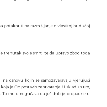
ba potaknuti na razmišljanje o vlastitoj budućoj
e trenutak svoje smrti, te da upravo zbog toga
žu, na osnovu kojih se samozavaravaju vjerujući
oja je On postavio za stvaranje. U skladu s tim,
a. To mu omogućava da još dublje propadne u