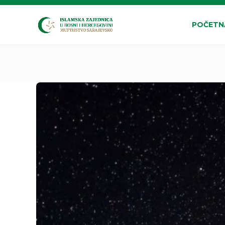
POČETN