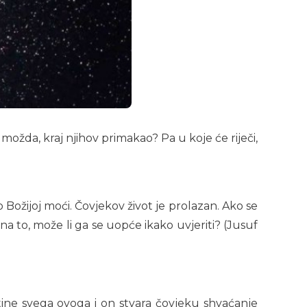
 možda, kraj njihov primakao? Pa u koje će riječi,
 Božijoj moći. Čovjekov život je prolazan. Ako se
a to, može li ga se uopće ikako uvjeriti? (Jusuf
tine svega ovoga i on stvara čovjeku shvaćanje