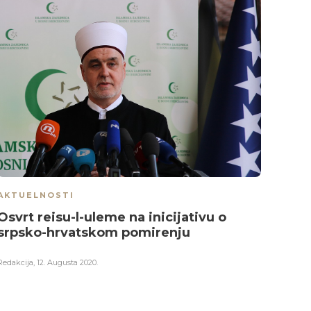
AKTUELNOSTI
AKTU
Osvrt reisu-l-uleme na inicijativu o
Muft
srpsko-hrvatskom pomirenju
nama
Adis
Redakcija
,
12. Augusta 2020.
Redakci