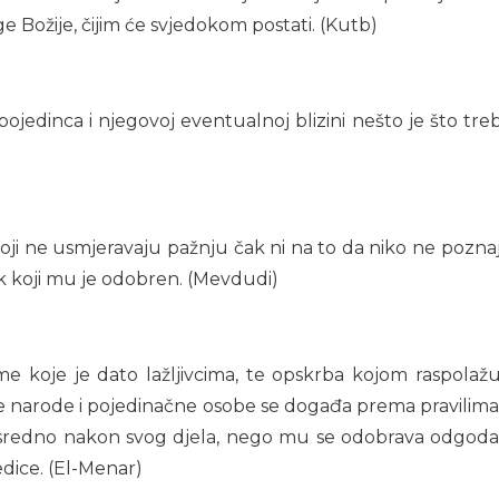
age Božije, čijim će svjedokom postati. (Kutb)
pojedinca i njegovoj eventualnoj blizini nešto je što tre
ji ne usmjeravaju pažnju čak ni na to da niko ne poznaj
ok koji mu je odobren. (Mevdudi)
jeme koje je dato lažljivcima, te opskrba kojom raspola
le narode i pojedinačne osobe se događa prema pravilima k
osredno nakon svog djela, nego mu se odobrava odgod
edice. (El-Menar)