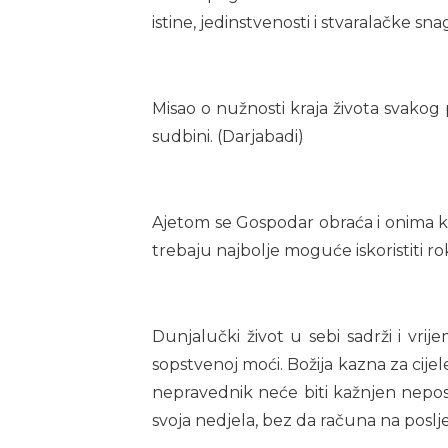
istine, jedinstvenosti i stvaralačke sn
Misao o nužnosti kraja života svakog 
sudbini. (Darjabadi)
Ajetom se Gospodar obraća i onima ko
trebaju najbolje moguće iskoristiti r
Dunjalučki život u sebi sadrži i vri
sopstvenoj moći. Božija kazna za cije
nepravednik neće biti kažnjen nep
svoja nedjela, bez da računa na poslj