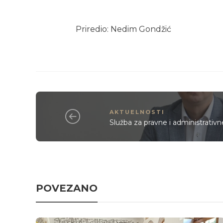
Priredio: Nedim Gondžić
AKTUELNOSTI
Služba za pravne i administrativ
POVEZANO