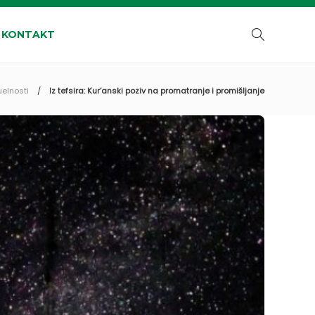
KONTAKT
uelnosti
Iz tefsira: Kur’anski poziv na promatranje i promišljanje