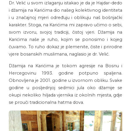
Dr. Velić u svom izlaganju istakao je da je Hajdar-dedo
i džamija na Karićima dio našeg kolektivnog identiteta
i u značajnoj mjeri određuju i oblikuju naš bošnjački
karakter. Stoga, na Karićima mi zapravo učimo o sebi,
svom izvoru, svojoj tradiciji, čistoj vjeri. Džamija na
Karićima naše je ruho, kojim se ponosimo i kojeg
čuvamo. To ruho dokaz je plemenite, čiste i prirodne
vjere bosanskih muslimana, naglasio je dr. Velić.
Džamija na Karićima je tokom agresije na Bosnu i
Hercegovinu 1993. godine potpuno spaljena.
Obnovljena je 2001. godine u izvornom obliku. Svake
godine u posljednjoj sedmici jula oko džamije se
okupi nekoliko hiljada vjernika iz okolnih mjesta, gdje
se prouči tradicionalna hatma dova.