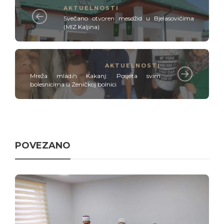
AKTUELNOSTI
Svečano otvoren mesdžid u Bjelasovićima
(MIZ Kaljina)
AKTUELNOSTI
Mreža mladih Kakanj: Posjeta svim
bolesnicima u Zeničkoj bolnici
POVEZANO