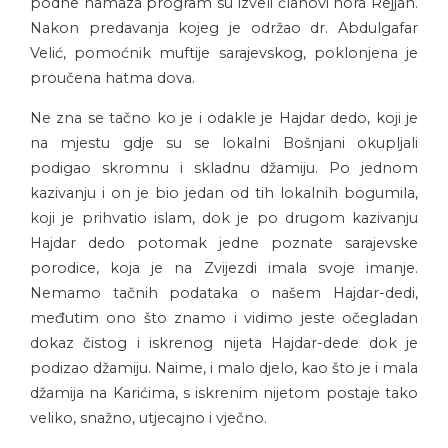
podne namaza program su izveli članovi hora Rejjan.
Nakon predavanja kojeg je održao dr. Abdulgafar
Velić, pomoćnik muftije sarajevskog, poklonjena je
proučena hatma dova.
Ne zna se tačno ko je i odakle je Hajdar dedo, koji je
na mjestu gdje su se lokalni Bošnjani okupljali
podigao skromnu i skladnu džamiju. Po jednom
kazivanju i on je bio jedan od tih lokalnih bogumila,
koji je prihvatio islam, dok je po drugom kazivanju
Hajdar dedo potomak jedne poznate sarajevske
porodice, koja je na Zvijezdi imala svoje imanje.
Nemamo tačnih podataka o našem Hajdar-dedi,
međutim ono što znamo i vidimo jeste očegladan
dokaz čistog i iskrenog nijeta Hajdar-dede dok je
podizao džamiju. Naime, i malo djelo, kao što je i mala
džamija na Karićima, s iskrenim nijetom postaje tako
veliko, snažno, utjecajno i vječno.