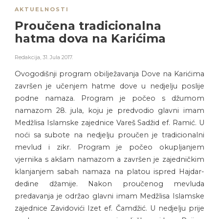
AKTUELNOSTI
Proučena tradicionalna
hatma dova na Karićima
Redakcija
,
31. Jula 2017.
Ovogodišnji program obilježavanja Dove na Karićima
završen je učenjem hatme dove u nedjelju poslije
podne namaza. Program je počeo s džumom
namazom 28. jula, koju je predvodio glavni imam
Medžlisa Islamske zajednice Vareš Sadžid ef. Ramić. U
noći sa subote na nedjelju proučen je tradicionalni
mevlud i zikr. Program je počeo okupljanjem
vjernika s akšam namazom a završen je zajedničkim
klanjanjem sabah namaza na platou ispred Hajdar-
dedine džamije. Nakon proučenog mevluda
predavanja je održao glavni imam Medžlisa Islamske
zajednice Zavidovići Izet ef. Čamdžić. U nedjelju prije