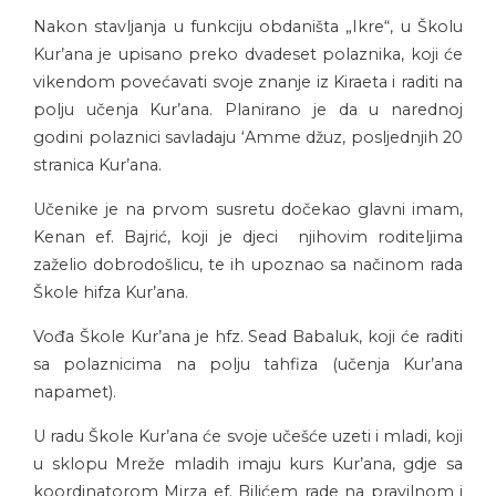
Nakon stavljanja u funkciju obdaništa „Ikre“, u Školu
Kur’ana je upisano preko dvadeset polaznika, koji će
vikendom povećavati svoje znanje iz Kiraeta i raditi na
polju učenja Kur’ana. Planirano je da u narednoj
godini polaznici savladaju ‘Amme džuz, posljednjih 20
stranica Kur’ana.
Učenike je na prvom susretu dočekao glavni imam,
Kenan ef. Bajrić, koji je djeci njihovim roditeljima
zaželio dobrodošlicu, te ih upoznao sa načinom rada
Škole hifza Kur’ana.
Vođa Škole Kur’ana je hfz. Sead Babaluk, koji će raditi
sa polaznicima na polju tahfiza (učenja Kur’ana
napamet).
U radu Škole Kur’ana će svoje učešće uzeti i mladi, koji
u sklopu Mreže mladih imaju kurs Kur’ana, gdje sa
koordinatorom Mirza ef. Bilićem rade na pravilnom i