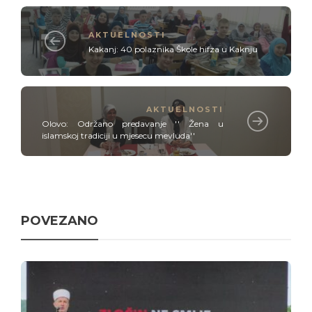
AKTUELNOSTI
Kakanj: 40 polaznika Škole hifza u Kaknju
AKTUELNOSTI
Olovo: Održano predavanje '' Žena u
islamskoj tradiciji u mjesecu mevluda''
POVEZANO