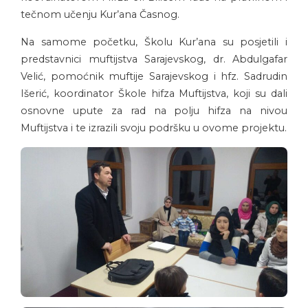
tečnom učenju Kur’ana Časnog.
Na samome početku, Školu Kur’ana su posjetili i
predstavnici muftijstva Sarajevskog, dr. Abdulgafar
Velić, pomoćnik muftije Sarajevskog i hfz. Sadrudin
Išerić, koordinator Škole hifza Muftijstva, koji su dali
osnovne upute za rad na polju hifza na nivou
Muftijstva i te izrazili svoju podršku u ovome projektu.