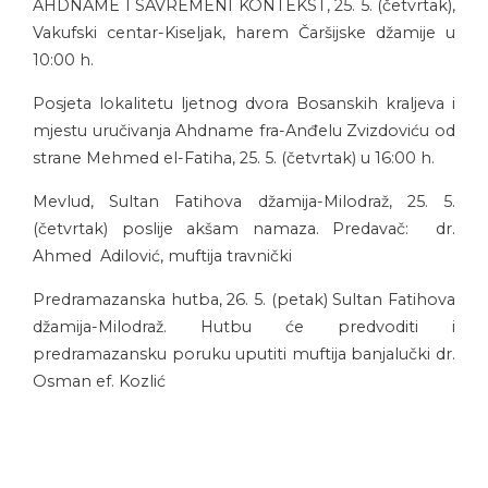
AHDNAME I SAVREMENI KONTEKST, 25. 5. (četvrtak),
Vakufski centar-Kiseljak, harem Čaršijske džamije u
10:00 h.
Posjeta lokalitetu ljetnog dvora Bosanskih kraljeva i
mjestu uručivanja Ahdname fra-Anđelu Zvizdoviću od
strane Mehmed el-Fatiha, 25. 5. (četvrtak) u 16:00 h.
Mevlud, Sultan Fatihova džamija-Milodraž, 25. 5.
(četvrtak) poslije akšam namaza. Predavač: dr.
Ahmed Adilović, muftija travnički
Predramazanska hutba, 26. 5. (petak) Sultan Fatihova
džamija-Milodraž. Hutbu će predvoditi i
predramazansku poruku uputiti muftija banjalučki dr.
Osman ef. Kozlić