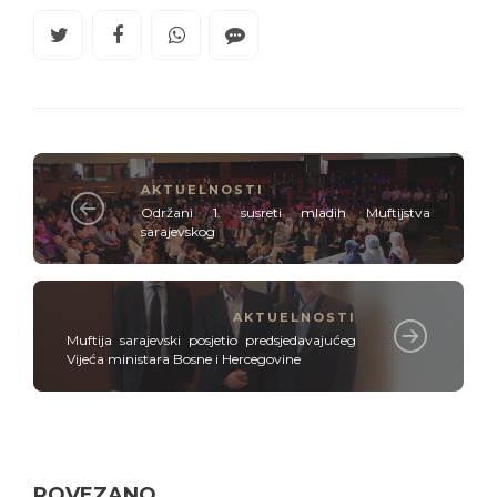
AKTUELNOSTI
Održani 1. susreti mladih Muftijstva
sarajevskog
AKTUELNOSTI
Muftija sarajevski posjetio predsjedavajućeg
Vijeća ministara Bosne i Hercegovine
POVEZANO