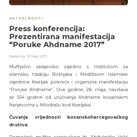
AKTUELNOSTI
Press konferencija:
Prezentirana manifestacija
“Poruke Ahdname 2017”
Redakcija
,
19. Maja 2017.
Muftijstvo sarajevsko zajedno s Institutom za
islamsku tradiciju Bošnjaka i Medžlisom Islamske
zajednice Kiseljak pokreće i organizira manifestaciju
“Poruke Ahdname”. Ove godine, 28. maja, navršava
se 554 godine od uručivanja Ahdname bosanskim
franjevcima u Milodražu kod Kiseljaka.
Čuvanje vrijednosti bosanskohercegovačkog
društva
Pomoćnik muftije sarajevakog dr. Abdulgafar Velić