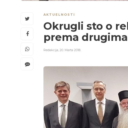
AKTUELNOSTI
Okrugli sto o re
prema drugima
Redakcija
,
20. Marta 2018.