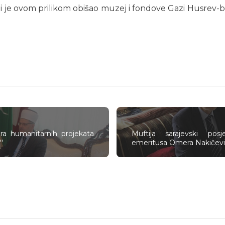
koji je ovom prilikom obišao muzej i fondove Gazi Husrev
tora humanitarnih projekata
Muftija sarajevski pos
'
emeritusa Omera Nakičevi