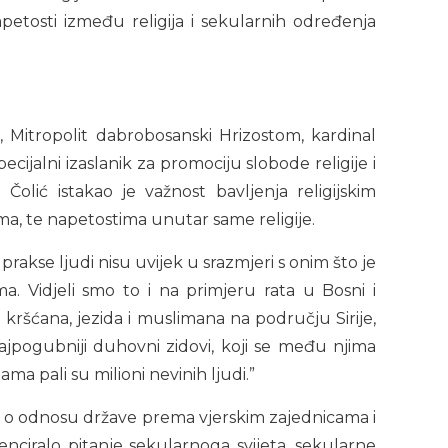
petosti između religija i sekularnih određenja
 Mitropolit dabrobosanski Hrizostom, kardinal
cijalni izaslanik za promociju slobode religije i
olić istakao je važnost bavljenja religijskim
ma, te napetostima unutar same religije.
rakse ljudi nisu uvijek u srazmjeri s onim što je
a. Vidjeli smo to i na primjeru rata u Bosni i
kršćana, jezida i muslimana na području Sirije,
ajpogubniji duhovni zidovi, koji se među njima
inama pali su milioni nevinih ljudi.”
o o odnosu države prema vjerskim zajednicama i
nciralo pitanje sekularnoga svijeta, sekularne