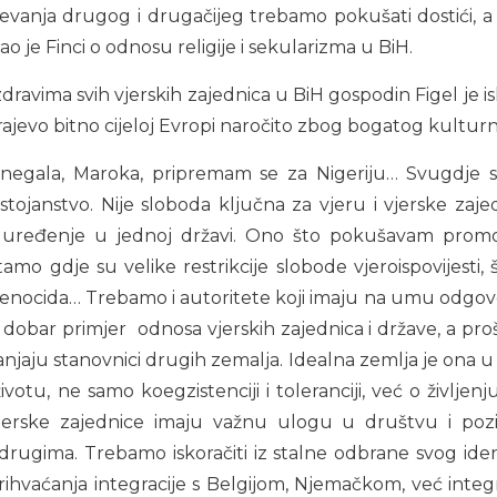
ijevanja drugog i drugačijeg trebamo pokušati dostići, a 
zao je Finci o odnosu religije i sekularizma u BiH.
dravima svih vjerskih zajednica u BiH gospodin Figel je i
rajevo bitno cijeloj Evropi naročito zbog bogatog kultur
negala, Maroka, pripremam se za Nigeriju… Svugdje slo
stojanstvo. Nije sloboda ključna za vjeru i vjerske zajed
uređenje u jednoj državi. Ono što pokušavam promovira
tamo gdje su velike restrikcije slobode vjeroispovijesti
enocida… Trebamo i autoritete koji imaju na umu odgovorn
e dobar primjer odnosa vjerskih zajednica i države, a prošl
anjaju stanovnici drugih zemalja. Idealna zemlja je ona u
otu, ne samo koegzistenciji i toleranciji, već o življenj
erske zajednice imaju važnu ulogu u društvu i pozi
drugima. Trebamo iskoračiti iz stalne odbrane svog iden
rihvaćanja integracije s Belgijom, Njemačkom, već integ