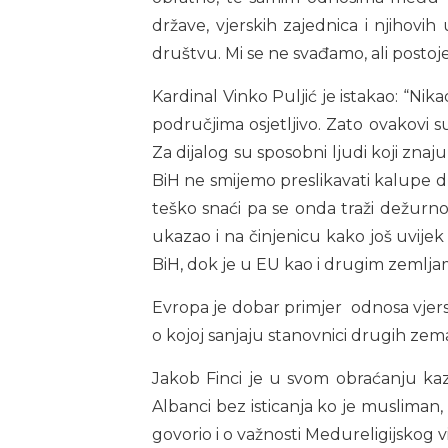
države, vjerskih zajednica i njihovi
društvu. Mi se ne svađamo, ali postoj
Kardinal Vinko Puljić je istakao: “N
područjima osjetljivo. Zato ovakovi s
Za dijalog su sposobni ljudi koji zna
BiH ne smijemo preslikavati kalupe d
teško snaći pa se onda traži dežurnog kr
ukazao i na činjenicu kako još uvijek
BiH, dok je u EU kao i drugim zemljam
Evropa je dobar primjer odnosa vjerski
o kojoj sanjaju stanovnici drugih zem
Jakob Finci je u svom obraćanju kaz
Albanci bez isticanja ko je musliman, 
govorio i o važnosti Medureligijskog vi