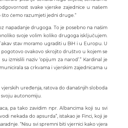
i i odgovornost svake vjerske zajednice u našem
o što ćemo razumjeti jedni druge.“
kroz napadanje drugoga. To je posebno na našim
 onoliko svoje volim koliko drugoga isključujem.
. Takav stav moramo ugraditi u BiH i u Europu. U
, pogotovo ovakovo skrojito društvo u kojem se
i su izmislili naziv ‘opijum za narod’.” Kardinal je
omunicirala sa crkvama i vjerskim zajednicama u
od vjerskih uređenja, ratova do današnjih sloboda
ju svoju autonomiju.
a, pa tako zavidim npr. Albancima koji su svi
odi nekada do apsurda”, istakao je Finci, koji je
radnje. “Nisu svi spremni biti vjernici kako vjera