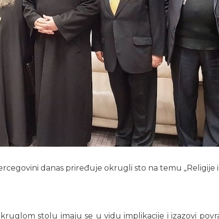
Hercegovini danas priređuje okrugli sto na temu „Religij
kruglom stolu imaju se u vidu implikacije i izazovi pov