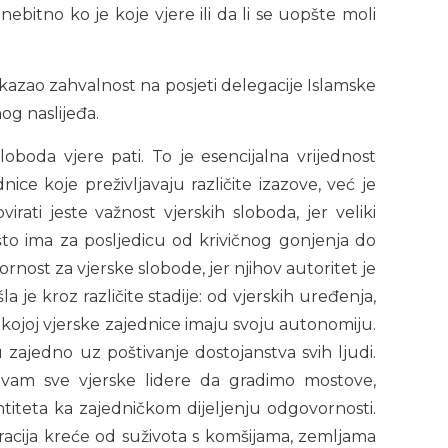
nebitno ko je koje vjere ili da li se uopšte moli
skazao zahvalnost na posjeti delegacije Islamske
nog naslijeđa.
boda vjere pati. To je esencijalna vrijednost
nice koje preživljavaju različite izazove, već je
ti jeste važnost vjerskih sloboda, jer veliki
, što ima za posljedicu od krivičnog gonjenja do
ost za vjerske slobode, jer njihov autoritet je
a je kroz različite stadije: od vjerskih uređenja,
 kojoj vjerske zajednice imaju svoju autonomiju.
u zajedno uz poštivanje dostojanstva svih ljudi.
vam sve vjerske lidere da gradimo mostove,
titeta ka zajedničkom dijeljenju odgovornosti.
racija kreće od suživota s komšijama, zemljama