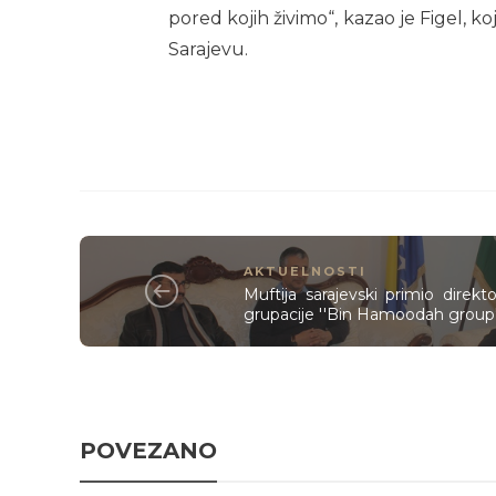
pored kojih živimo“, kazao je Figel, 
Sarajevu.
AKTUELNOSTI
Muftija sarajevski primio direk
grupacije ''Bin Hamoodah group'
POVEZANO