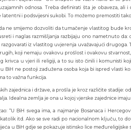
h uzajamnih odnosa. Treba definirati šta je obaveza, al
e latentni i podsvijesni sukobi. To možemo premostiti tak
ikada ne smijemo dozvoliti da tumačenje vlastitog bude 
usreti i naglas razmišljanja razbijaju ono nametnuto da:
ju razgovarati iz vlastitog uvjerenja uvažavajući drugoga
rugih, koji nemaju ovakovu prošlost i ovakovu stvarnost
ivca u vjeri ili religiji, a to su isto činili i komunisti koj
 u BiH ne postoji zadužena osoba koja bi ispred vlasti k
a to važna funkcija.
h zajednica i države, a prošla je kroz različite stadije: 
alja. Idealna zemlja je ona u kojoj vjerske zajednice ima
ao: “U BiH svega ima, a najmanje Bosanaca i Hercegovac
katolik itd. Ako se sve radi po nacionalnom ključu, to dov
jeća u BiH gdje se pokazuje istinsko lice međureligijske sa