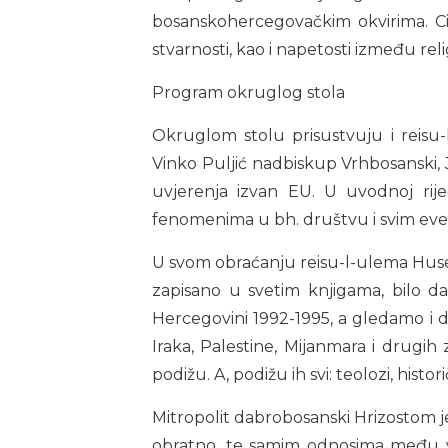
bosanskohercegovačkim okvirima. Cil
stvarnosti, kao i napetosti između relig
Program okruglog stola
Okruglom stolu prisustvuju i reisu-
Vinko Puljić nadbiskup Vrhbosanski, Ja
uvjerenja izvan EU. U uvodnoj riječ
fenomenima u bh. društvu i svim event
U svom obraćanju reisu-l-ulema Husein
zapisano u svetim knjigama, bilo da
Hercegovini 1992-1995, a gledamo i da
Iraka, Palestine, Mijanmara i drugih
podižu. A, podižu ih svi: teolozi, histori
Mitropolit dabrobosanski Hrizostom j
obratno, te samim odnosima među vje