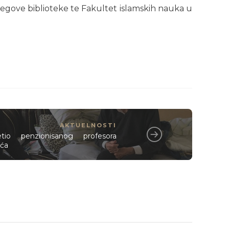
-begove biblioteke te Fakultet islamskih nauka u
AKTUELNOSTI
jetio penzionisanog profesora
ća