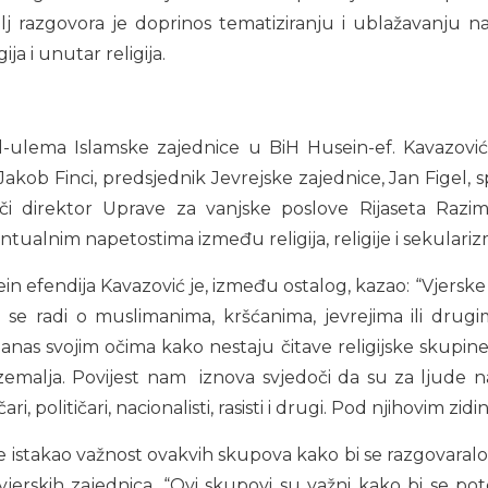
j razgovora je doprinos tematiziranju i ublažavanju na
ija i unutar religija.
l-ulema Islamske zajednice u BiH Husein-ef. Kavazović,
kob Finci, predsjednik Jevrejske zajednice, Jan Figel, spe
i direktor Uprave za vanjske poslove Rijaseta Razim Č
ualnim napetostima između religija, religije i sekulariz
 efendija Kavazović je, između ostalog, kazao: “Vjerske p
 se radi o muslimanima, kršćanima, jevrejima ili drugim
nas svojim očima kako nestaju čitave religijske skupine 
 zemalja. Povijest nam iznova svjedoči da su za ljude n
čari, političari, nacionalisti, rasisti i drugi. Pod njihovim zid
e istakao važnost ovakvih skupova kako bi se razgovaral
rskih zajednica. “Ovi skupovi su važni kako bi se pote