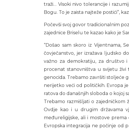
traži… Visoki nivo tolerancije i razum
Bogu. To je zaista najteže postići”, ka
Počevši svoj govor tradicionalnim poz
zajednice Briselu te kazao kako je Sa
“Došao sam skoro iz Vijentnama, Se
čovječanstvo, jer izražava ljudsko do
važno za demokratiju, za društvo i 
procenat stanovništva u svijetu živi 
genocida. Trebamo završiti stoljeće g
nerijetko veći od političkih. Evropa j
ratova do današnjih sloboda o kojoj s
Trebamo razmišljati o zajedničkom živ
Ovdje kao i u drugim državama vj
međureligijske, ali i mostove prema 
Evropska integracija ne počinje od p