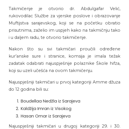
Takmičenje je otvorio dr. Abdulgafar Velić,
rukovodilac Službe za vjerske poslove i obrazovanje
Muftijstva sarajevskog, koji se na početku obratio
prisutnima, zaželio im uspjeh kako na takmičnju tako
i u daljem radu, te otvorio takmičenje.
Nakon što su svi takmičari proučili određene
kur’anske sure i stranice, komsija je imala težak
zadatak odabrati najuspješnije polaznike Škole hifza,
koji su uzeli učešća na ovom takmičenju.
Najuspješniji takmičari u prvoj kategoriji Amme džuza
do 12 godina bili su:
Boudellaa Nedžla iz Sarajeva
Kaldžija Imran iz Visokog
Hasan Omar iz Sarajeva
Najuspješniji takmičari u drugoj kategoriji 29. i 30.