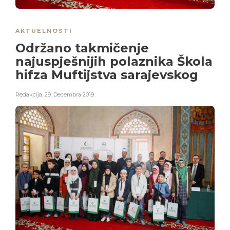
AKTUELNOSTI
Održano takmičenje
najuspješnijih polaznika Škola
hifza Muftijstva sarajevskog
Redakcija
,
29. Decembra 2019.