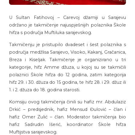
U Sultan Fatihovoj – Carevoj džamiji u Sarajevu
održano je takmičenje najuspješnijih polaznika Škole
hifza s područja Muftiluka sarajevskog.
Takmičenju je pristupilo dvadeset i šest polaznika s
područja medžlisa Sarajevo, Visoko, Kakanj, Gračanica,
Breza i Kiseljak. Takmičenje je organizirano u tri
kategorije, hifz Amme džuza, u kojoj su se takmičili
polaznici Škole hifza do 12 godina, zatim kategorija
hifz 29. i 30. džuza do 15 godina, te hifz 28. i 29. džuz ili
1. i 2. džuza do 18. godina starosti.
Komsiju ovog takmičenja činili su hafiz mr. Abdulaziz
Drkić – predsjednik, hafiz Mensud Đulović – član i
hafiz Omer Zulić – član. Moderator takmičenja bio
hafiz Sadrudin Išerić, koordinator Škole hifza
Muftijstva sarajevskog.