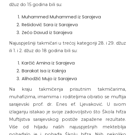
džuz do 15 godina bili su:
Muhammed Muhammed iz Sarajeva
Rešidović Sara iz Sarajeva
Zećo Davud iz Sarajeva
Najuspješniji takmičari u trećoj kategoriji 28. i 29. džuz
ili 1. i 2. džuz do 18 godina bili su:
Karčić Amina iz Sarajeva
Barakat Isa iz Kaknja
Alihodžić Mujo iz Sarajeva
Na kraju takmičenja prisutnim takmičarima,
muhafizima, imamima i roditeljima obratio se muftija
sarajevski prof. dr. Enes ef. Ljevaković. U svom
izlaganju istakao je svoje zadovoljstvo što Škola hifza
Muftijstva sarajevskog postiže zapažene rezultate.
Više od hiljadu naših najuspješnjih mekteblija
pohađalo je i pohađa Školu hifza. Njih nekoliko