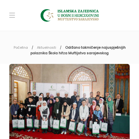
Početna
Aktuelnosti
Održano takmičenje najuspješnijih
polaznika Škola hifza Muftijstva sarajevskog