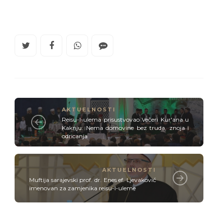
AKTUELNOSTI
Reisu-l-ulema prisustvovao Večeri Kur'ana u
Kaknju: Nema domovine bez truda, znoja i
odricanja
AKTUELNOSTI
Muftija sarajevski prof. dr. Enes ef. Ljevaković
imenovan za zamjenika reisu-l-uleme