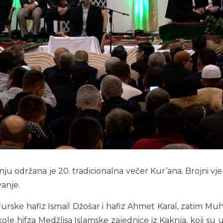
održana je 20. tradicionalna večer Kur’ana. Brojni vjerni
vanje.
z Turske hafiz Ismail Džošar i hafiz Ahmet Karal, zatim 
ole hifza Medžlisa Islamske zajednice iz Kaknja, koji su uč