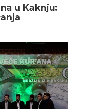
ana u Kaknju:
canja