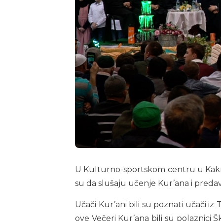
U Kulturno-sportskom centru u Kaknju 
su da slušaju učenje Kur’ana i preda
Učači Kur’ani bili su poznati učači i
ove Večeri Kur’ana bili su polaznici Šk