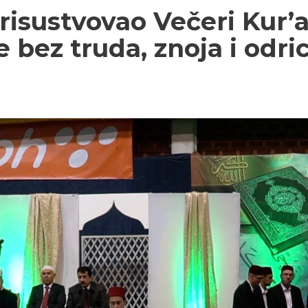
risustvovao Večeri Kur’
ez truda, znoja i odri