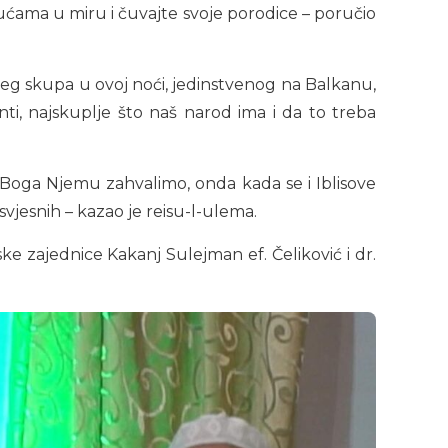
ućama u miru i čuvajte svoje porodice – poručio
jeg skupa u ovoj noći, jedinstvenog na Balkanu,
nti, najskuplje što naš narod ima i da to treba
og Boga Njemu zahvalimo, onda kada se i Iblisove
vjesnih – kazao je reisu-l-ulema.
ke zajednice Kakanj Sulejman ef. Čeliković i dr.