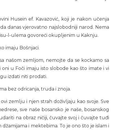
vini Husein ef. Kavazović, koji je nakon učenja
oda danas vjerovatno najslobodniji narod. Nema
eisu-l-ulema govoreći okupljenim u Kaknju.
o imaju Bošnjaci.
 sa našom zemljom, nemojte da se kockamo sa
 oni u Foči imaju isto slobode kao što imate i vi
 izdati niti prodati.
 bez odricanja, truda i znoja.
vi zemlju i njen strah doživljaju kao svoje. Sve
e medrese, sve naše bosansko je naše, bosanskog
ariti na obraz ničiji, čuvajte svoj i čuvajte tuđi
ašim džamijama i mektebima. To je ono što je islam i