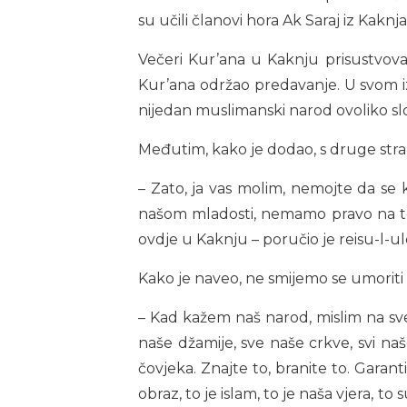
su učili članovi hora Ak Saraj iz Kaknja
Večeri Kur’ana u Kaknju prisustvovao
Kur’ana održao predavanje. U svom i
nijedan muslimanski narod ovoliko sl
Međutim, kako je dodao, s druge stra
– Zato, ja vas molim, nemojte da 
našom mladosti, nemamo pravo na to. Mo
ovdje u Kaknju – poručio je reisu-l-u
Kako je naveo, ne smijemo se umoriti
– Kad kažem naš narod, mislim na sve 
naše džamije, sve naše crkve, svi na
čovjeka. Znajte to, branite to. Garant
obraz, to je islam, to je naša vjera, to