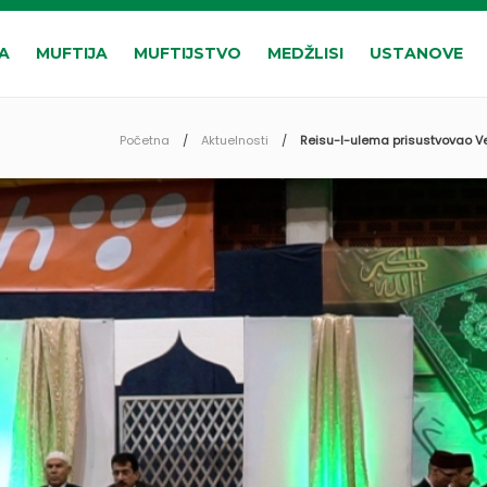
A
MUFTIJA
MUFTIJSTVO
MEDŽLISI
USTANOVE
Početna
Aktuelnosti
Reisu-l-ulema prisustvovao Ve