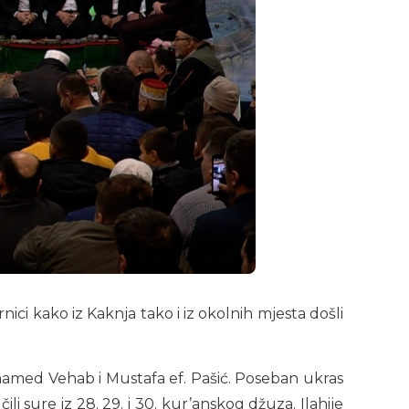
ci kako iz Kaknja tako i iz okolnih mjesta došli
Muhamed Vehab i Mustafa ef. Pašić. Poseban ukras
ili sure iz 28. 29. i 30. kur’anskog džuza. Ilahije