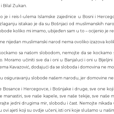
 i Bilal Zukan.
 je i reis-l-ulema Islamske zajednice u Bosni i Hercego
zlaganju istakao je da su Bošnjaci od muslimanskih nar
obode koliko mi imamo, ubijeđen sam u to – ocijenio je r
ne nijedan muslimanski narod nema ovoliko izazova kolik
se kockamo sa našom slobodom, nemojte da se kockamo
ramo učiniti sve da i oni u Banjaluci i oni u Bijeljini i
lema Kavazović, dodajući da se sloboda i domovina ne mogu
 u osiguravanju slobode našem narodu, jer domovine nema
Bosance i Hercegovce, i Bošnjake i druge, sve one koji o
še manastiri, sve naše kapele, sve naše tekije, sve naš
irajte jedni drugima mir, slobodu i čast. Nemojte nikada ud
 su ovi ajeti koji su ovdje učeni, isti oni koje slušamo u n