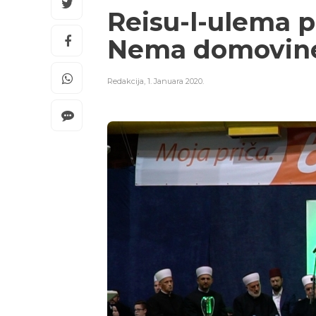
Reisu-l-ulema p
Nema domovine b
Redakcija
,
1. Januara 2020.