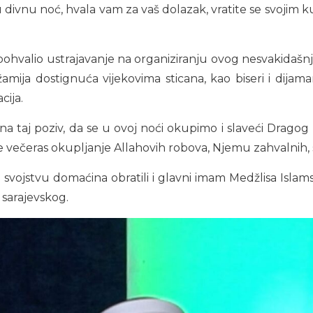
divnu noć, hvala vam za vaš dolazak, vratite se svojim k
 pohvalio ustrajavanje na organiziranju ovog nesvakidašn
amija dostignuća vijekovima sticana, kao biseri i dijama
cija.
li na taj poziv, da se u ovoj noći okupimo i slaveći Drag
je večeras okupljanje Allahovih robova, Njemu zahvalnih, s
svojstvu domaćina obratili i glavni imam Medžlisa Islams
 sarajevskog.