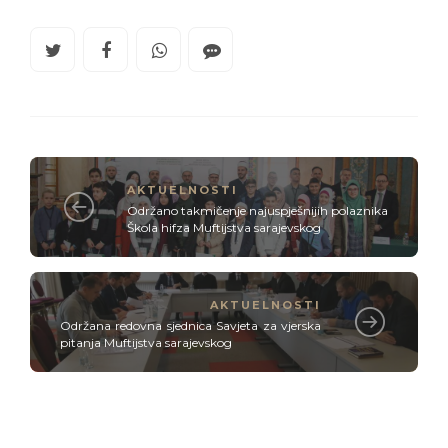
AKTUELNOSTI
Održano takmičenje najuspješnijih polaznika
Škola hifza Muftijstva sarajevskog
AKTUELNOSTI
Održana redovna sjednica Savjeta za vjerska
pitanja Muftijstva sarajevskog