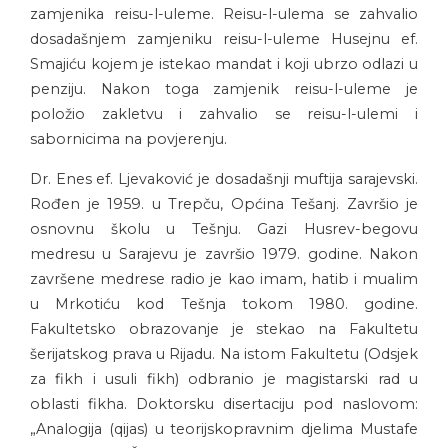
zamjenika reisu-l-uleme. Reisu-l-ulema se zahvalio
dosadašnjem zamjeniku reisu-l-uleme Husejnu ef.
Smajiću kojem je istekao mandat i koji ubrzo odlazi u
penziju. Nakon toga zamjenik reisu-l-uleme je
položio zakletvu i zahvalio se reisu-l-ulemi i
sabornicima na povjerenju.
Dr. Enes ef. Ljevaković je dosadašnji muftija sarajevski.
Rođen je 1959. u Trepču, Općina Tešanj. Završio je
osnovnu školu u Tešnju. Gazi Husrev-begovu
medresu u Sarajevu je završio 1979. godine. Nakon
završene medrese radio je kao imam, hatib i mualim
u Mrkotiću kod Tešnja tokom 1980. godine.
Fakultetsko obrazovanje je stekao na Fakultetu
šerijatskog prava u Rijadu. Na istom Fakultetu (Odsjek
za fikh i usuli fikh) odbranio je magistarski rad u
oblasti fikha. Doktorsku disertaciju pod naslovom:
„Analogija (qijas) u teorijskopravnim djelima Mustafe