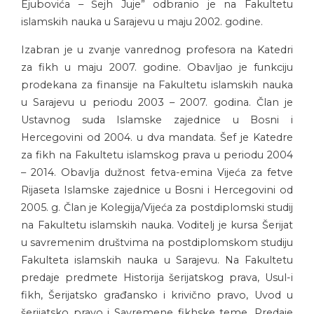
Ejubovića – Šejh Juje” odbranio je na Fakultetu
islamskih nauka u Sarajevu u maju 2002. godine.
Izabran je u zvanje vanrednog profesora na Katedri
za fikh u maju 2007. godine. Obavljao je funkciju
prodekana za finansije na Fakultetu islamskih nauka
u Sarajevu u periodu 2003 – 2007. godina. Član je
Ustavnog suda Islamske zajednice u Bosni i
Hercegovini od 2004. u dva mandata. Šef je Katedre
za fikh na Fakultetu islamskog prava u periodu 2004
– 2014. Obavlja dužnost fetva-emina Vijeća za fetve
Rijaseta Islamske zajednice u Bosni i Hercegovini od
2005. g. Član je Kolegija/Vijeća za postdiplomski studij
na Fakultetu islamskih nauka. Voditelj je kursa Šerijat
u savremenim društvima na postdiplomskom studiju
Fakulteta islamskih nauka u Sarajevu. Na Fakultetu
predaje predmete Historija šerijatskog prava, Usul-i
fikh, Šerijatsko građansko i krivično pravo, Uvod u
šerijatsko pravo i Savremene fikhske teme. Predaje