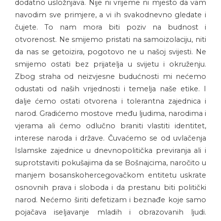
dodatno usložnjava. Nije ni vrijeme ni mjesto da vam
navodim sve primjere, a vi ih svakodnevno gledate i
čujete. To nam mora biti poziv na budnost i
otvorenost. Ne smijemo pristati na samoizolaciju, niti
da nas se getoizira, pogotovo ne u našoj svijesti. Ne
smijemo ostati bez prijatelja u svijetu i okruženju.
Zbog straha od neizvjesne budućnosti mi nećemo
odustati od naših vrijednosti i temelja naše etike. I
dalje ćemo ostati otvorena i tolerantna zajednica i
narod. Gradićemo mostove među ljudima, narodima i
vjerama ali ćemo odlučno braniti vlastiti identitet,
interese naroda i države. Čuvaćemo se od uvlačenja
Islamske zajednice u dnevnopolitička previranja ali i
suprotstaviti pokušajima da se Bošnajcima, naročito u
manjem bosanskohercegovačkom entitetu uskrate
osnovnih prava i sloboda i da prestanu biti politički
narod. Nećemo širiti defetizam i beznađe koje samo
pojačava iseljavanje mladih i obrazovanih ljudi.