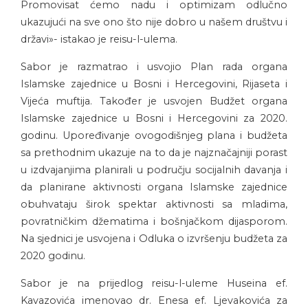
Promovisat ćemo nadu i optimizam odlučno
ukazujući na sve ono što nije dobro u našem društvu i
državi»- istakao je reisu-l-ulema.
Sabor je razmatrao i usvojio Plan rada organa
Islamske zajednice u Bosni i Hercegovini, Rijaseta i
Vijeća muftija. Također je usvojen Budžet organa
Islamske zajednice u Bosni i Hercegovini za 2020.
godinu. Upoređivanje ovogodišnjeg plana i budžeta
sa prethodnim ukazuje na to da je najznačajniji porast
u izdvajanjima planirali u području socijalnih davanja i
da planirane aktivnosti organa Islamske zajednice
obuhvataju širok spektar aktivnosti sa mladima,
povratničkim džematima i bošnjačkom dijasporom.
Na sjednici je usvojena i Odluka o izvršenju budžeta za
2020 godinu.
Sabor je na prijedlog reisu-l-uleme Huseina ef.
Kavazovića imenovao dr. Enesa ef. Ljevakovića za