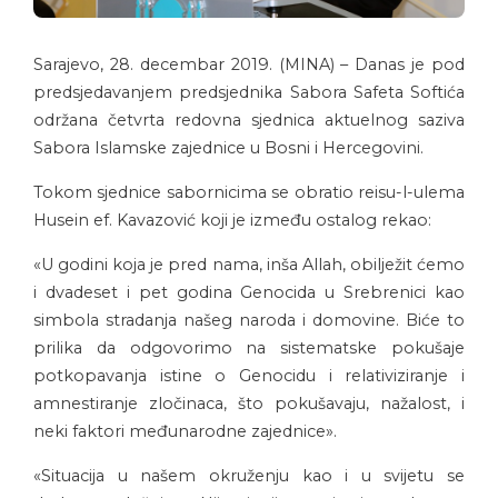
Sarajevo, 28. decembar 2019. (MINA) – Danas je pod
predsjedavanjem predsjednika Sabora Safeta Softića
održana četvrta redovna sjednica aktuelnog saziva
Sabora Islamske zajednice u Bosni i Hercegovini.
Tokom sjednice sabornicima se obratio reisu-l-ulema
Husein ef. Kavazović koji je između ostalog rekao:
«U godini koja je pred nama, inša Allah, obilježit ćemo
i dvadeset i pet godina Genocida u Srebrenici kao
simbola stradanja našeg naroda i domovine. Biće to
prilika da odgovorimo na sistematske pokušaje
potkopavanja istine o Genocidu i relativiziranje i
amnestiranje zločinaca, što pokušavaju, nažalost, i
neki faktori međunarodne zajednice».
«Situacija u našem okruženju kao i u svijetu se