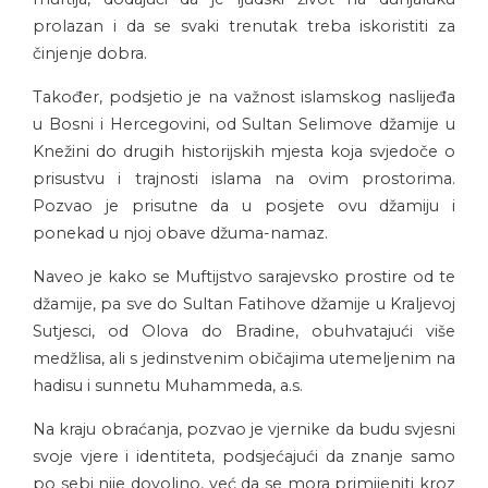
prolazan i da se svaki trenutak treba iskoristiti za
činjenje dobra.
Također, podsjetio je na važnost islamskog naslijeđa
u Bosni i Hercegovini, od Sultan Selimove džamije u
Knežini do drugih historijskih mjesta koja svjedoče o
prisustvu i trajnosti islama na ovim prostorima.
Pozvao je prisutne da u posjete ovu džamiju i
ponekad u njoj obave džuma-namaz.
Naveo je kako se Muftijstvo sarajevsko prostire od te
džamije, pa sve do Sultan Fatihove džamije u Kraljevoj
Sutjesci, od Olova do Bradine, obuhvatajući više
medžlisa, ali s jedinstvenim običajima utemeljenim na
hadisu i sunnetu Muhammeda, a.s.
Na kraju obraćanja, pozvao je vjernike da budu svjesni
svoje vjere i identiteta, podsjećajući da znanje samo
po sebi nije dovoljno, već da se mora primijeniti kroz