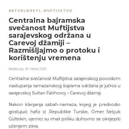
AKTUELNOSTI
,
MUFTIJSTVO
Centralna bajramska
svečanost Muftijstva
sarajevskog održana u
Carevoj džamiji –
Razmišljajmo o protoku i
korištenju vremena
Redakcija
,
30. Marta 2025.
Centralna svečanost Muftijstva sarajevskog povodom
nastupanja ramazanskog bajrama održana je jutros u
sarajevskoj Sultan Fatihovoj – Carevoj džamiji.
Nakon klanjanja sabah-namaza, kojeg je predvodio
gostujući hafiz iz Republike Turske, Omer Selçuk
Gültekin, vjernici su imali priliku duhovno se okrijepiti
učenjem zikra.