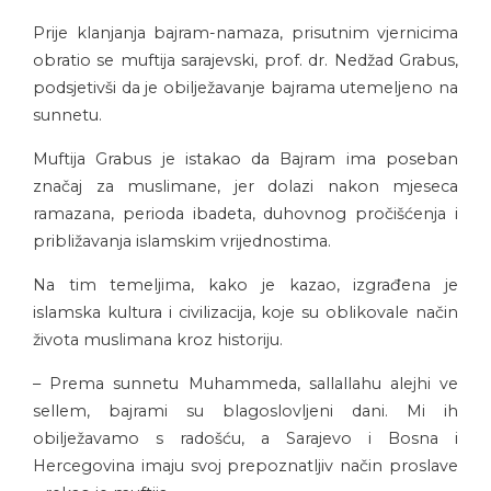
Prije klanjanja bajram-namaza, prisutnim vjernicima
obratio se muftija sarajevski, prof. dr. Nedžad Grabus,
podsjetivši da je obilježavanje bajrama utemeljeno na
sunnetu.
Muftija Grabus je istakao da Bajram ima poseban
značaj za muslimane, jer dolazi nakon mjeseca
ramazana, perioda ibadeta, duhovnog pročišćenja i
približavanja islamskim vrijednostima.
Na tim temeljima, kako je kazao, izgrađena je
islamska kultura i civilizacija, koje su oblikovale način
života muslimana kroz historiju.
– Prema sunnetu Muhammeda, sallallahu alejhi ve
sellem, bajrami su blagoslovljeni dani. Mi ih
obilježavamo s radošću, a Sarajevo i Bosna i
Hercegovina imaju svoj prepoznatljiv način proslave