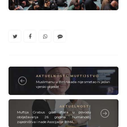
AKTUELNOSTI
,
MUFTIJSTVO
Muslimanu u BiH nikada nije smetao ni jedan
vjerski objekat
AKTUELNOSTI
Muftija Grabus gost iftara u povodu
obilježavanja 26 godina humanosti,
zajedništva i nade Asocijacije BIMA