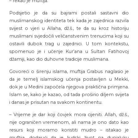
– rekao je muftija.
Podsjetio je da su bajrami postali sastavni dio
muslimanskog identiteta tek kada je zajednica razvila
svijest o vjeri u Allaha, dž.š., te da su kroz historiju
muslimani svjedočili veličanstvenim trenucima koji su
ostavili dubok trag u zajednici. U tom kontekstu,
spomenuo je i učenje Kur’ana u Sultan Fatihovoj
džamiji, kao dio duhovne tradicije muslimana.
Govoreći o širenju islama, muftija Grabus naglasio je
da je temelj islamskog učenja postavljen u Mekki,
dok je u Medini započela njegova praktična primjena.
Islam se, kako je kazao, od tada proširio diljem svijeta
i danas je prisutan na svakom kontinentu.
– Vrijeme je dar koji čovjek mora cijeniti. Allah, dž.š.,
nije ograničen vremenom, ali nama je ono dato kao
resurs koji moramo koristiti mudro – istakao je
muftija, dodajući da je ljudski život na dunjaluku