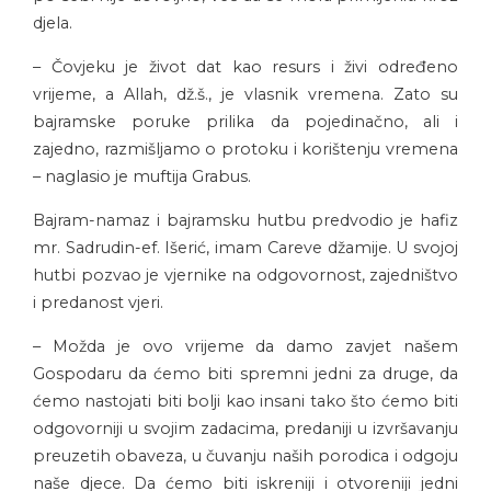
djela.
– Čovjeku je život dat kao resurs i živi određeno
vrijeme, a Allah, dž.š., je vlasnik vremena. Zato su
bajramske poruke prilika da pojedinačno, ali i
zajedno, razmišljamo o protoku i korištenju vremena
– naglasio je muftija Grabus.
Bajram-namaz i bajramsku hutbu predvodio je hafiz
mr. Sadrudin-ef. Išerić, imam Careve džamije. U svojoj
hutbi pozvao je vjernike na odgovornost, zajedništvo
i predanost vjeri.
– Možda je ovo vrijeme da damo zavjet našem
Gospodaru da ćemo biti spremni jedni za druge, da
ćemo nastojati biti bolji kao insani tako što ćemo biti
odgovorniji u svojim zadacima, predaniji u izvršavanju
preuzetih obaveza, u čuvanju naših porodica i odgoju
naše djece. Da ćemo biti iskreniji i otvoreniji jedni