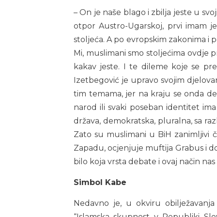
– On je naše blago i zbilja jeste u sv
otpor Austro-Ugarskoj, prvi imam je
stoljeća. A po evropskim zakonima i 
Mi, muslimani smo stoljećima ovdje p
kakav jeste. I te dileme koje se pr
Izetbegović je upravo svojim djelova
tim temama, jer na kraju se onda defin
narod ili svaki poseban identitet im
država, demokratska, pluralna, sa raz
Zato su muslimani u BiH zanimljivi či
Zapadu, ocjenjuje muftija Grabus i d
bilo koja vrsta debate i ovaj način nas 
Simbol Kabe
Nedavno je, u okviru obilježavanja
“Islamska skupnost v Republiki Slove