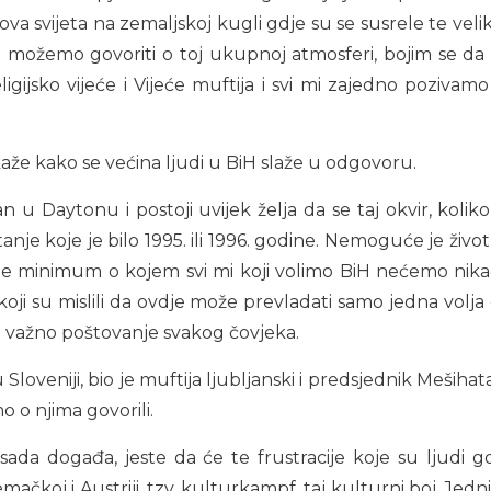
a svijeta na zemaljskoj kugli gdje su se susrele te velike r
ko možemo govoriti o toj ukupnoj atmosferi, bojim se da
gijsko vijeće i Vijeće muftija i svi mi zajedno pozivamo
aže kako se većina ljudi u BiH slaže u odgovoru.
ran u Daytonu i postoji uvijek želja da se taj okvir, kol
je koje je bilo 1995. ili 1996. godine. Nemoguće je život
 je minimum o kojem svi mi koji volimo BiH nećemo nikad
 koji su mislili da ovdje može prevladati samo jedna volj
e važno poštovanje svakog čovjeka.
 Sloveniji, bio je muftija ljubljanski i predsjednik Meših
o o njima govorili.
a događa, jeste da će te frustracije koje su ljudi godi
emačkoj i Austriji, tzv. kulturkampf, taj kulturni boj. Jedn