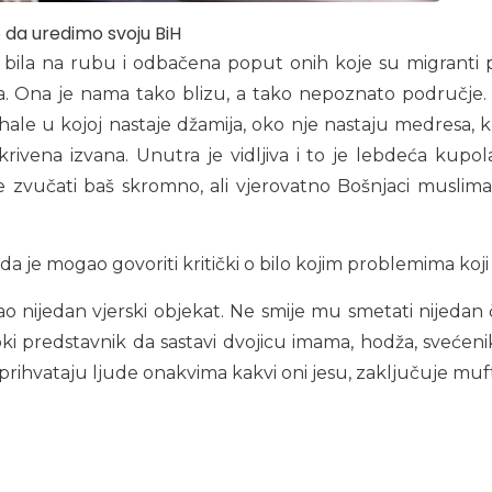
 da uredimo svoju BiH
e bila na rubu i odbačena poput onih koje su migranti pr
ta. Ona je nama tako blizu, a tako nepoznato područje. N
ale u kojoj nastaje džamija, oko nje nastaju medresa, ku
krivena izvana. Unutra je vidljiva i to je lebdeća kupo
e zvučati baš skromno, ali vjerovatno Bošnjaci muslim
 da je mogao govoriti kritički o bilo kojim problemima koji
 nijedan vjerski objekat. Ne smije mu smetati nijedan čo
 predstavnik da sastavi dvojicu imama, hodža, svećenik
i prihvataju ljude onakvima kakvi oni jesu, zaključuje muf