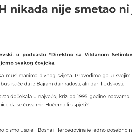
 nikada nije smetao ni 
jevski, u podcastu “Direktno sa Vildanom Selimb
tujemo svakog čovjeka.
ka muslimanima divnog svijeta. Provodimo ga u svojim do
s, ističe da je Bajram dan radosti, ali i dan ljudskosti.
ista dočekala u najvećoj krizi od 1995. godine naovamo. 
nice da se čuva mir. Hoćemo li uspjeti?
tno bismo uspjeli. Bosna i Hercegovina je jedno posebno 