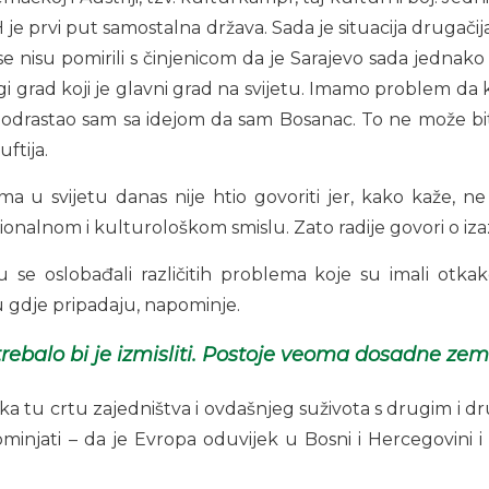
iH je prvi put samostalna država. Sada je situacija drugačija.
se nisu pomirili s činjenicom da je Sarajevo sada jednako v
ugi grad koji je glavni grad na svijetu. Imamo problem da
li odrastao sam sa idejom da sam Bosanac. To ne može bit
uftija.
 u svijetu danas nije htio govoriti jer, kako kaže, ne 
cionalnom i kulturološkom smislu. Zato radije govori o 
 se oslobađali različitih problema koje su imali otka
emu gdje pripadaju, napominje.
ebalo bi je izmisliti. Postoje veoma dosadne zeml
ka tu crtu zajedništva i ovdašnjeg suživota s drugim i dru
minjati – da je Evropa oduvijek u Bosni i Hercegovini i