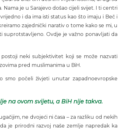
 Nama je u Sarajevo došao cijeli svijet. I ti centri
rijedno i da ima isti status kao što imaju i Beč i
 kreiramo zajednički narativ o tome kako se mi, u
i suprotstavljeno. Ovdje je važno ponavljati da
postoji neki subjektivitet koji se može nazvati
izazovima pred muslimanima u BiH.
ko smo počeli živjeti unutar zapadnoevropske
je na ovom svijetu, a BiH nije takva.
gačijim, ne dvojeći ni časa – za razliku od nekih
 da je prirodni razvoj naše zemlje napredak ka