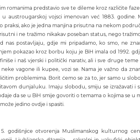
ojim romanima predstavio sve te dileme kroz različite faze
 u austrougarskoj vojsci imenovan već 1883. godine. Mi
po praksi, ako je jedna manjina prisutna na nekom podru
risutni i ne tražimo nikakav poseban status, nego traži
ed nas postavljaju, gdje mi pripadamo, ko smo, ne znam
njem pokazao kroz borbu koju je BiH imala od 1992. gdje
iše i naš vjerski i politički narativ, ali i sve druge teme
a neke vagone ili kupee, vozi se. Nama je važno da znam
ličitim problemima. Borit ćemo se za to, jer samo u slob
tavom dunjaluku. Imaju slobodu, smiju se izražavati i sm
odaje da se u BiH smije govoriti o temama o kojima se u
može jedino ovdje i spasiti.
 5. godišnjice otvorenja Muslimanskog kulturnog cen
niji, Ljubljanska džamija – sakralni in vakufski objekti