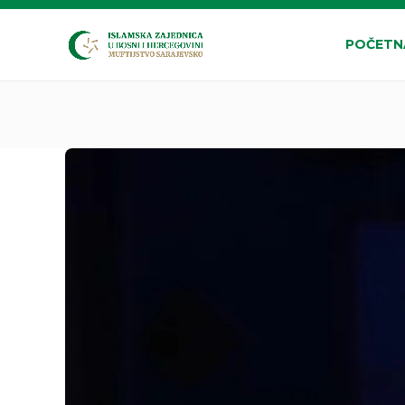
POČETN