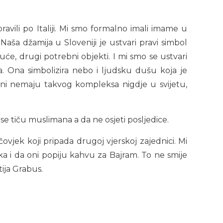
avili po Italiji. Mi smo formalno imali imame u
aša džamija u Sloveniji je ustvari pravi simbol
će, drugi potrebni objekti. I mi smo se ustvari
la. Ona simbolizira nebo i ljudsku dušu koja je
ani nemaju takvog kompleksa nigdje u svijetu,
 se tiču muslimana a da ne osjeti posljedice.
vjek koji pripada drugoj vjerskoj zajednici. Mi
a i da oni popiju kahvu za Bajram. To ne smije
tija Grabus.