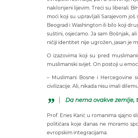
naklonjeni lijevim. Treći su liberali. B
moći koji su upravljali Sarajevom još 
Beograd i Washington ili bilo koji dr
suštini, osjećamo. Ja sam Bošnjak, a
ničiji identitet nije ugrožen, jasan je m
O izazovima koji su pred muslimanima
muslimanski svijet. On postoji u emo
– Muslimani Bosne i Hercegovine su
civilizacije. Ali, nikada nisu imali dil
Da nema ovakve zemlje, tr
Prof. Enes Karić u romanima sjajno sli
političara koje danas ne moramo spo
evropskim integracijama.