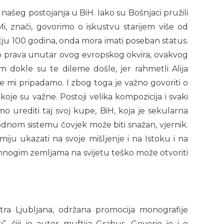
 našeg postojanja u BiH. Iako su Bošnjaci pružili
, znači, govorimo o iskustvu starijem više od
čju 100 godina, onda mora imati poseban status.
mo prava unutar ovog evropskog okvira, ovakvog
 dokle su te dileme došle, jer rahmetli Alija
 mi pripadamo. I zbog toga je važno govoriti o
 koje su važne. Postoji velika kompozicija i svaki
o urediti taj svoj kupe, BiH, koja je sekularna
odnom sistemu čovjek može biti snažan, vjernik.
iju ukazati na svoje mišljenje i na Istoku i na
 mnogim zemljama na svijetu teško može otvoriti
tra Ljubljana, održana promocija monografije
”, čiji je autor muftija Grabus. Govorio je i o