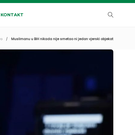
KONTAKT
vo
Muslimanu u BiH nikada nije smetao ni jedan vjerski objekat