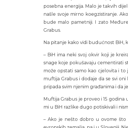
posebna energija. Malo je takvih dijelov
našle svoje mirno koegzistiranje. A
bude malo pametniji. I zato Međureli
Grabus.
Na pitanje kako vidi budućnost BiH, k
– BiH ima neki svoj okvir koji je krei
snage koje pokušavaju cementirati stan
može opstati samo kao cjelovita i to
muftija Grabus i dodaje da se svi oni
pripada svim njenim građanima i da j
Muftija Grabus je proveo i 15 godina u
mi u BiH razlike dugo potiskivali i nism
– Ako je nešto dobro u ovome što sad
evropskih zemalja, pa i u Sloveniji, Nj