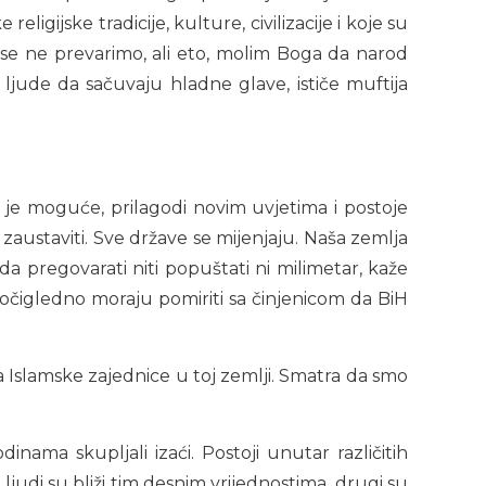
eligijske tradicije, kulture, civilizacije i koje su
 se ne prevarimo, ali eto, molim Boga da narod
 ljude da sačuvaju hladne glave, ističe muftija
iko je moguće, prilagodi novim uvjetima i postoje
 zaustaviti. Sve države se mijenjaju. Naša zemlja
a pregovarati niti popuštati ni milimetar, kaže
a očigledno moraju pomiriti sa činjenicom da BiH
ata Islamske zajednice u toj zemlji. Smatra da smo
nama skupljali izaći. Postoji unutar različitih
i ljudi su bliži tim desnim vrijednostima, drugi su