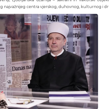
og najvažnijeg centra vjerskog, duhovnog, kulturnog i dr