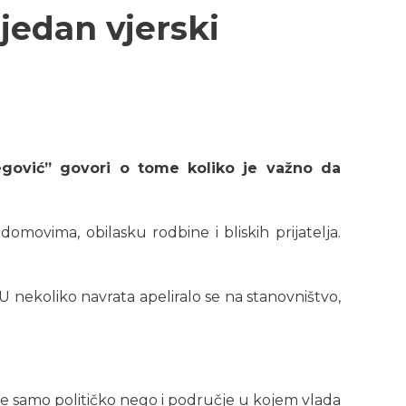
jedan vjerski
egović” govori o tome koliko je važno da
movima, obilasku rodbine i bliskih prijatelja.
U nekoliko navrata apeliralo se na stanovništvo,
ne samo političko nego i područje u kojem vlada