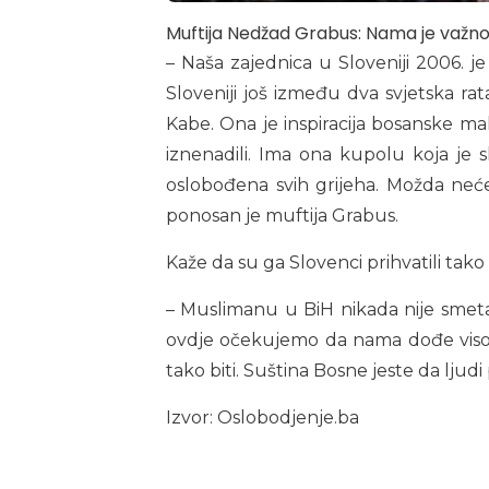
Muftija Nedžad Grabus: Nama je važno
– Naša zajednica u Sloveniji 2006. j
Sloveniji još između dva svjetska ra
Kabe. Ona je inspiracija bosanske mah
iznenadili. Ima ona kupolu koja je s
oslobođena svih grijeha. Možda neć
ponosan je muftija Grabus.
Kaže da su ga Slovenci prihvatili tako
– Muslimanu u BiH nikada nije smetao
ovdje očekujemo da nama dođe visoki
tako biti. Suština Bosne jeste da ljud
Izvor: Oslobodjenje.ba