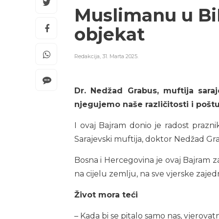
Muslimanu u BiH
objekat
Redakcija
,
31. Marta 2025.
Dr. Nedžad Grabus, muftija sara
njegujemo naše različitosti i poš
I ovaj Bajram donio je radost prazni
Sarajevski muftija, doktor Nedžad Grabu
Bosna i Hercegovina je ovaj Bajram za
na cijelu zemlju, na sve vjerske zajed
Život mora teći
– Kada bi se pitalo samo nas, vjerova