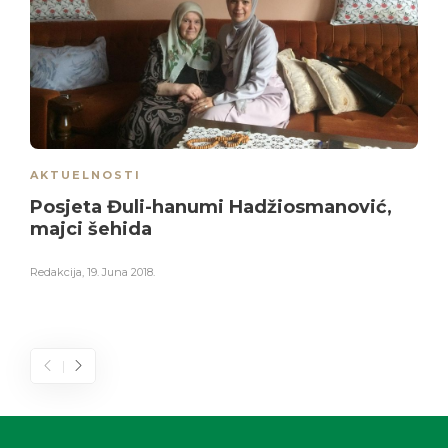
AKTUELNOSTI
Posjeta Đuli-hanumi Hadžiosmanović,
majci šehida
Redakcija
,
19. Juna 2018.