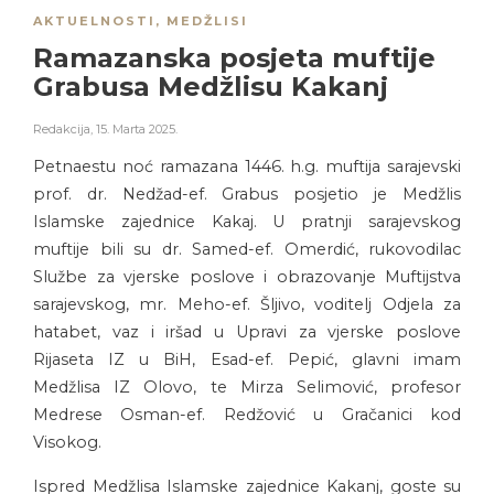
AKTUELNOSTI
,
MEDŽLISI
Ramazanska posjeta muftije
Grabusa Medžlisu Kakanj
Redakcija
,
15. Marta 2025.
Petnaestu noć ramazana 1446. h.g. muftija sarajevski
prof. dr. Nedžad-ef. Grabus posjetio je Medžlis
Islamske zajednice Kakaj. U pratnji sarajevskog
muftije bili su dr. Samed-ef. Omerdić, rukovodilac
Službe za vjerske poslove i obrazovanje Muftijstva
sarajevskog, mr. Meho-ef. Šljivo, voditelj Odjela za
hatabet, vaz i iršad u Upravi za vjerske poslove
Rijaseta IZ u BiH, Esad-ef. Pepić, glavni imam
Medžlisa IZ Olovo, te Mirza Selimović, profesor
Medrese Osman-ef. Redžović u Gračanici kod
Visokog.
Ispred Medžlisa Islamske zajednice Kakanj, goste su