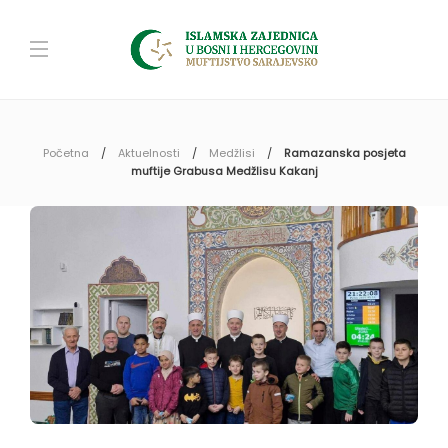
Početna
Aktuelnosti
Medžlisi
Ramazanska posjeta
muftije Grabusa Medžlisu Kakanj