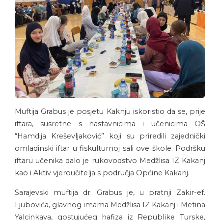
Muftija Grabus je posjetu Kaknju iskoristio da se, prije
iftara, susretne s nastavnicima i učenicima OŠ
“Hamdija Kreševljaković” koji su priredili zajednički
omladinski iftar u fiskulturnoj sali ove škole. Podršku
iftaru učenika dalo je rukovodstvo Medžlisa IZ Kakanj
kao i Aktiv vjeroučitelja s područja Općine Kakanj.
Sarajevski muftija dr. Grabus je, u pratnji Zakir-ef.
Ljubovića, glavnog imama Medžlisa IZ Kakanj i Metina
Yalcinkaya, gostujućeg hafiza iz Republike Turske,