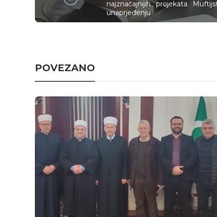
najznačajnijih projekata Muftij
unaprjeđenju
POVEZANO