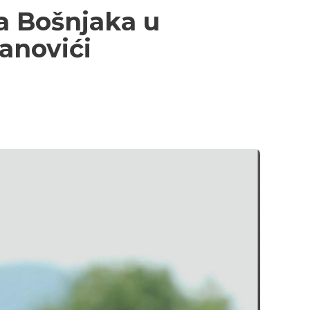
ja Bošnjaka u
danovići