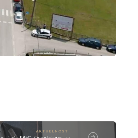
AKTUELNOSTI
n-Ploči 1993": Opredjeljenje za