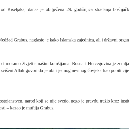
d Kiseljaka, danas je obilježena 29. godišnjica stradanja bošnjač
 Nedžad Grabus, naglasio je kako Islamska zajednica, ali i državni organi
i moramo živjeti s našim komšijama. Bosna i Hercegovina je zemlja 
šeni Allah govori da je ubiti jednog nevinog čovjeka kao pobiti cijeli
ostojanstven, narod koji se nije svetio, nego je pravdu tražio kroz insti
osti – kazao je muftija Grabus.