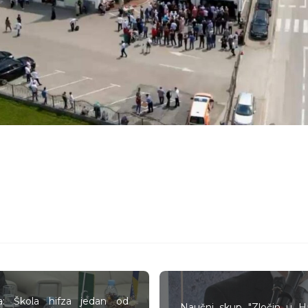
a: Škola hifza jedan od
Naučni skup "Zločin u Ha