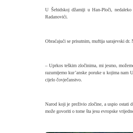
U Šehidskoj džamiji u Han-Ploči, nedaleko o
Radanovići.
Obraćajući se prisutnim, muftija sarajevski dr.
– Uprkos teškim zločinima, mi jesmo, možemo 
razumijemo kur’anske poruke u kojima nam Uzvi
cijelo čovječanstvo.
Narod koji je preživio zločine, a uspio ostati d
može govoriti o tome šta jesu evropske vrijedn