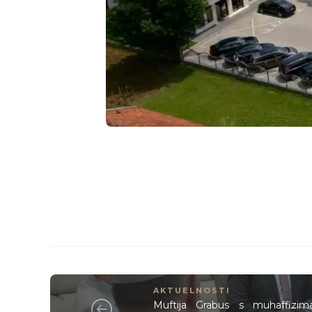
AKTUELNOSTI
Muftija Grabus s muhaffizim