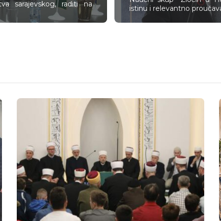
stva sarajevskog, raditi na
istinu i relevantno proučav