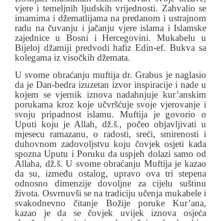
vjere i temeljnih ljudskih vrijednosti. Zahvalio se
imamima i džematlijama na predanom i ustrajnom
radu na čuvanju i jačanju vjere islama i Islamske
zajednice u Bosni i Hercegovini. Mukabelu u
Bijeloj džamiji predvodi hafiz Edin-ef. Bukva sa
kolegama iz visočkih džemata.
U svome obraćanju muftija dr. Grabus je naglasio
da je Dan-bedra izuzetan izvor inspiracije i nade u
kojem se vjernik iznova nadahnjuje kur’anskim
porukama kroz koje učvršćuje svoje vjerovanje i
svoju pripadnost islamu. Muftija je govorio o
Uputi koju je Allah, dž.š., počeo objavljivati u
mjesecu ramazanu, o radosti, sreći, smirenosti i
duhovnom zadovoljstvu koju čovjek osjeti kada
spozna Uputu i Poruku da uspjeh dolazi samo od
Allaha, dž.š. U svome obraćanju Muftija je kazao
da su, između ostalog, upravo ova tri stepena
odnosno dimenzije dovoljne za cijelu suštinu
života. Osvrnuvši se na tradiciju učenja mukabele i
svakodnevno čitanje Božije poruke Kur’ana,
kazao je da se čovjek uvijek iznova osjeća