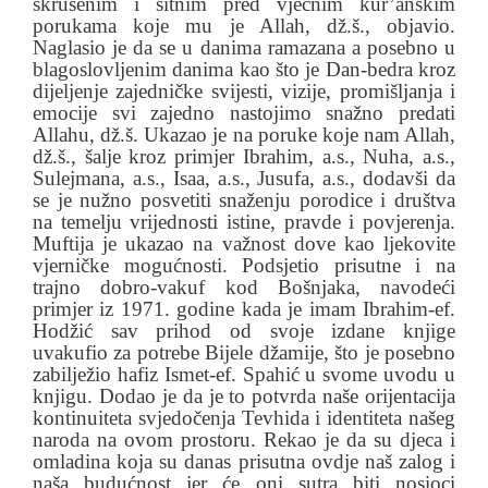
skrušenim i sitnim pred vječnim kur’anskim
porukama koje mu je Allah, dž.š., objavio.
Naglasio je da se u danima ramazana a posebno u
blagoslovljenim danima kao što je Dan-bedra kroz
dijeljenje zajedničke svijesti, vizije, promišljanja i
emocije svi zajedno nastojimo snažno predati
Allahu, dž.š. Ukazao je na poruke koje nam Allah,
dž.š., šalje kroz primjer Ibrahim, a.s., Nuha, a.s.,
Sulejmana, a.s., Isaa, a.s., Jusufa, a.s., dodavši da
se je nužno posvetiti snaženju porodice i društva
na temelju vrijednosti istine, pravde i povjerenja.
Muftija je ukazao na važnost dove kao ljekovite
vjerničke mogućnosti. Podsjetio prisutne i na
trajno dobro-vakuf kod Bošnjaka, navodeći
primjer iz 1971. godine kada je imam Ibrahim-ef.
Hodžić sav prihod od svoje izdane knjige
uvakufio za potrebe Bijele džamije, što je posebno
zabilježio hafiz Ismet-ef. Spahić u svome uvodu u
knjigu. Dodao je da je to potvrda naše orijentacija
kontinuiteta svjedočenja Tevhida i identiteta našeg
naroda na ovom prostoru. Rekao je da su djeca i
omladina koja su danas prisutna ovdje naš zalog i
naša budućnost jer će oni sutra biti nosioci