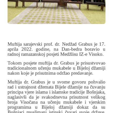
Muftija sarajevski prof. dr. Nedžad Grabus je 17.
aprila 2022. godine, na Dan-bedra boravio u
radnoj ramazanskoj posjeti Medžlisu IZ-e Visoko.
Tokom posjete muftija dr. Grabus je prisustvovao
tradicionalnom učenju mukabele u Bijeloj džamiji
nakon koje je prisutnima održao predavanje.
Muftija dr. Grabus je u svome govoru pohvalio
rad i ustrajnost džemata Bijele džamije na čuvanju
principa vjere islama i islamske tradicije Bošnjaka,
naglasivši da je svakodnevna prisutnost velikog
broja Visočana na učenju mukabele i vjerskim
programima u Bijeloj džamiji dokaz da su
Bošnjaci muslimani istinski čuvari svoje države,