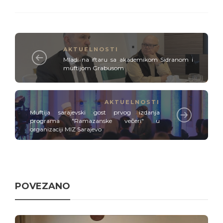
AKTUELNOSTI
Mladi na iftaru sa akademikom Sidranom i
muftijom Grabusom
AKTUELNOSTI
Muftija sarajevski gost prvog izdanja
programa "Ramazanske večeri" u
organizaciji MIZ Sarajevo
POVEZANO