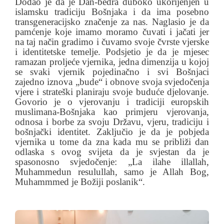
Dodao je da je Dan-bedra duboko ukorijenjen u
islamsku tradiciju Bošnjaka i da ima posebno
transgeneracijsko značenje za nas. Naglasio je da
pamćenje koje imamo moramo čuvati i jačati jer
na taj način gradimo i čuvamo svoje čvrste vjerske
i identitetske temelje. Podsjetio je da je mjesec
ramazan proljeće vjernika, jedna dimenzija u kojoj
se svaki vjernik pojedinačno i svi Bošnjaci
zajedno iznova „bude“ i obnove svoja svjedočenja
vjere i strateški planiraju svoje buduće djelovanje.
Govorio je o vjerovanju i tradiciji europskih
muslimana-Bošnjaka kao primjeru vjerovanja,
odnosa i borbe za svoju Državu, vjeru, tradiciju i
bošnjački identitet. Zaključio je da je pobjeda
vjernika u tome da zna kada mu se približi dan
odlaska s ovog svijeta da je svjestan da je
spasonosno svjedočenje: „La ilahe illallah,
Muhammedun resulullah, samo je Allah Bog,
Muhammmed je Božiji poslanik“.