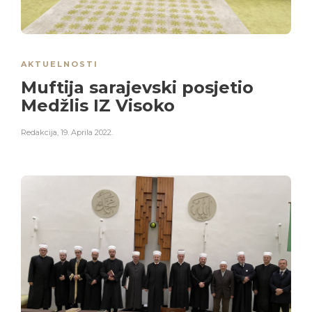
AKTUELNOSTI
Muftija sarajevski posjetio
Medžlis IZ Visoko
Redakcija
,
19. Aprila 2022.