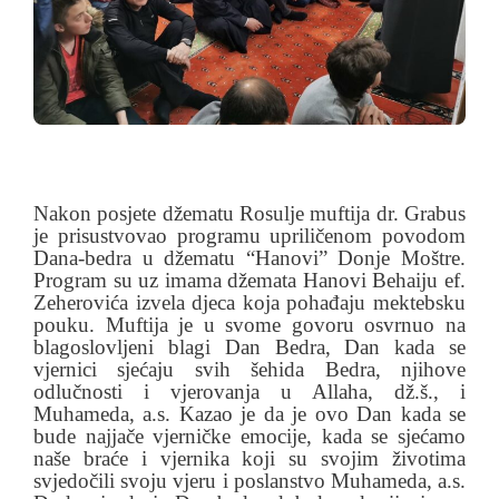
Nakon posjete džematu Rosulje muftija dr. Grabus
je prisustvovao programu upriličenom povodom
Dana-bedra u džematu “Hanovi” Donje Moštre.
Program su uz imama džemata Hanovi Behaiju ef.
Zeherovića izvela djeca koja pohađaju mektebsku
pouku. Muftija je u svome govoru osvrnuo na
blagoslovljeni blagi Dan Bedra, Dan kada se
vjernici sjećaju svih šehida Bedra, njihove
odlučnosti i vjerovanja u Allaha, dž.š., i
Muhameda, a.s. Kazao je da je ovo Dan kada se
bude najjače vjerničke emocije, kada se sjećamo
naše braće i vjernika koji su svojim životima
svjedočili svoju vjeru i poslanstvo Muhameda, a.s.