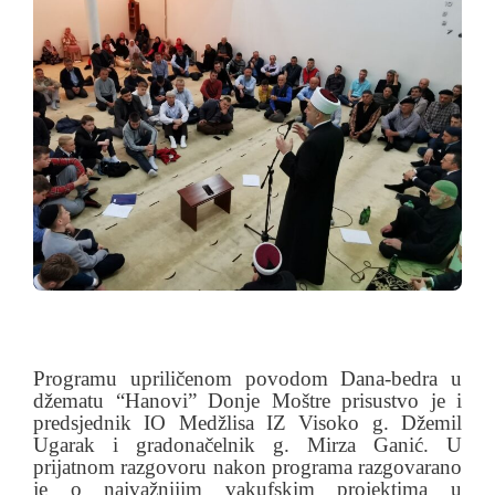
Programu upriličenom povodom Dana-bedra u
džematu “Hanovi” Donje Moštre prisustvo je i
predsjednik IO Medžlisa IZ Visoko g. Džemil
Ugarak i gradonačelnik g. Mirza Ganić. U
prijatnom razgovoru nakon programa razgovarano
je o najvažnijim vakufskim projektima u