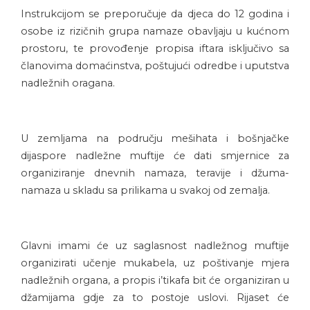
Instrukcijom se preporučuje da djeca do 12 godina i
osobe iz rizičnih grupa namaze obavljaju u kućnom
prostoru, te provođenje propisa iftara isključivo sa
članovima domaćinstva, poštujući odredbe i uputstva
nadležnih oragana.
U zemljama na području mešihata i bošnjačke
dijaspore nadležne muftije će dati smjernice za
organiziranje dnevnih namaza, teravije i džuma-
namaza u skladu sa prilikama u svakoj od zemalja.
Glavni imami će uz saglasnost nadležnog muftije
organizirati učenje mukabela, uz poštivanje mjera
nadležnih organa, a propis i’tikafa bit će organiziran u
džamijama gdje za to postoje uslovi. Rijaset će