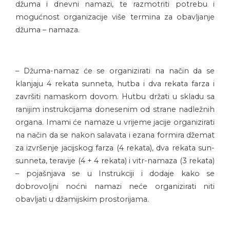
džuma i dnevni namazi, te razmotriti potrebu i
mogućnost organizacije više termina za obavljanje
džuma – namaza.
– Džuma-namaz će se organizirati na način da se
klanjaju 4 rekata sunneta, hutba i dva rekata farza i
završiti namaskom dovom. Hutbu držati u skladu sa
ranijim instrukcijama donesenim od strane nadležnih
organa. Imami će namaze u vrijeme jacije organizirati
na način da se nakon salavata i ezana formira džemat
za izvršenje jacijskog farza (4 rekata), dva rekata sun-
sunneta, teravije (4 + 4 rekata) i vitr-namaza (3 rekata)
– pojašnjava se u Instrukciji i dodaje kako se
dobrovoljni noćni namazi neće organizirati niti
obavljati u džamijskim prostorijama.