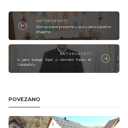
AKTUELNOSTI
Ramazanske pripreme u duhu obzira prema
drugima
AKTUELNOSTI
Iz pera kolege: Riječ o rahmetli Fadilu ef.
Odobašiću
POVEZANO