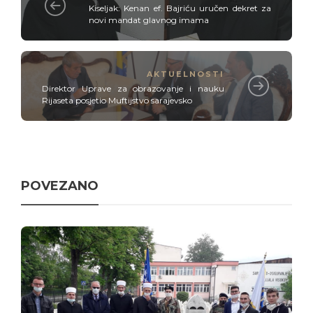
Kiseljak: Kenan ef. Bajriću uručen dekret za
novi mandat glavnog imama
AKTUELNOSTI
Direktor Uprave za obrazovanje i nauku
Rijaseta posjetio Muftijstvo sarajevsko
POVEZANO