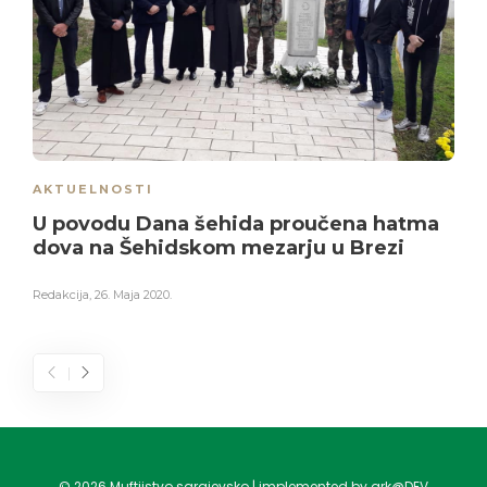
AKTUELNOSTI
U povodu Dana šehida proučena hatma
dova na Šehidskom mezarju u Brezi
Redakcija
,
26. Maja 2020.
©
2026
Muftijstvo sarajevsko | implemented by ark@DEV