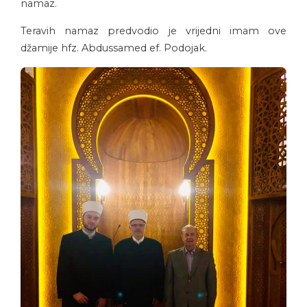
namaz.
Teravih namaz predvodio je vrijedni imam ove
džamije hfz. Abdussamed ef. Podojak.