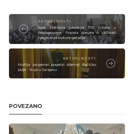
AKTUELNOSTI
Ilijaš: Održana jubilarna 170. tribina u
Podlugovima: Poslata poruka o važnosti
njegovanja kulture sjećanja
AKTUELNOSTI
Muftija sarajevski posjetio džemat Bačićko
polje - Stup u Sarajevu
POVEZANO