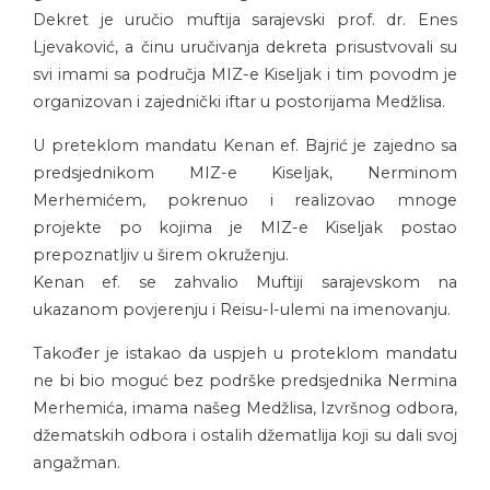
Dekret je uručio muftija sarajevski prof. dr. Enes
Ljevaković, a činu uručivanja dekreta prisustvovali su
svi imami sa područja MIZ-e Kiseljak i tim povodm je
organizovan i zajednički iftar u postorijama Medžlisa.
U preteklom mandatu Kenan ef. Bajrić je zajedno sa
predsjednikom MIZ-e Kiseljak, Nerminom
Merhemićem, pokrenuo i realizovao mnoge
projekte po kojima je MIZ-e Kiseljak postao
prepoznatljiv u širem okruženju.
Kenan ef. se zahvalio Muftiji sarajevskom na
ukazanom povjerenju i Reisu-l-ulemi na imenovanju.
Također je istakao da uspjeh u proteklom mandatu
ne bi bio moguć bez podrške predsjednika Nermina
Merhemića, imama našeg Medžlisa, Izvršnog odbora,
džematskih odbora i ostalih džematlija koji su dali svoj
angažman.