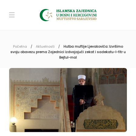
Početna
Aktuelnosti
Hutba muftije Ljevakovića: Izvršimo
svoju obavezu prema Zajednici izdvajajući zekat i sadekatu-l-fitr u
Bejtul-mal