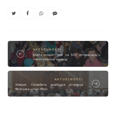
AKTUELNOSTI
Mreža mladih: Iftar za 300 omladinaca u
Hanovima kod Visokog
AKTUELNOSTI
Kiseljak: Obilježena godišnjica stradanja
Bošnjaka u Han Ploči