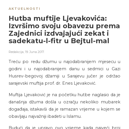
AKTUELNOSTI
Hutba muftije Ljevakovića:
Izvršimo svoju obavezu prema
Zajednici izdvajajući zekat i
sadekatu-l-fitr u Bejtul-mal
Redakcija
,
19. Juna 2017.
Treću po redu džumu u najodabranijem mjesecu u
godini i u najodabranijem danu u sedmici u Gazi
Husrev-begovoj džamiji u Sarajevu jučer je održao
sarajevski muftija prof. dr. Enes Ljevaković.
Muftija Ljevaković je na početku hutbe naglasio da je
današnja džuma došla u ozračju nekoliko mubarek
događaja, istakavši da je ramazan vrijeme u kojem se
obavljaju najvažniji ibadeti u Islamu.
Budući da je upravo ovo vrijeme kada najveći broj