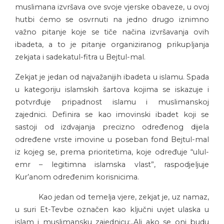
muslimana izvršava ove svoje vjerske obaveze, u ovoj
hutbi ćemo se osvrnuti na jedno drugo iznimno
važno pitanje koje se tiče načina izvršavanja ovih
ibadeta, a to je pitanje organiziranog prikupljanja
zekjata i sadekatul-fitra u Bejtul-mal.
Zekjat je jedan od najvažanijih ibadeta u islamu. Spada
u kategoriju islamskih šartova kojima se iskazuje i
potvrđuje pripadnost islamu i muslimanskoj
zajednici. Definira se kao imovinski ibadet koji se
sastoji od izdvajanja precizno određenog dijela
određene vrste imovine u poseban fond Bejtul-mal
iz kojeg se, prema prioritetima, koje određuje “ulul-
emr – legitimna islamska vlast”, raspodjeljuje
Kur’anom određenim korisnicima.
Kao jedan od temelja vjere, zekjat je, uz namaz,
u suri Et-Tevbe označen kao ključni uvjet ulaska u
islam i muslimansku zajednicu:,,Ali ako se oni budu