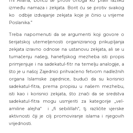
mi Allaha, boriću se protiv onoga ko pravi razliku
između namaza i zekjata. Borit ću se protiv svakog
ko odbije izdvajanje zekjata koje je činio u vrijeme
Poslanika.”
Treba napomenuti da se argumenti koji govore o
šerijatskoj utemeljenosti organiziranog prikupljanja
zekjata izravno odnose na ustanovu zekjata, ali se u
tumačenju našeg, hanefijskog mezheba isti propis
primjenjuje i na sadekatul-fitr na temelju analogije, a
što je u našoj Zajednici prihvaćeno fetvom nadležnih
organa Islamske zajednice, budući da su korisnici
sadekatul-fitra, prema propisu u našem mezhebu,
isti kao i korisnici zekjata, što znači da se sredstva
sadekatul-fitra mogu usmjeriti za kategorije „vel-
amiline alejha“ i „fi sebilillah“, tj. različite vjerske
aktivnosti čiji je cilj promoviranje islama i njegovih
vrijednosti.