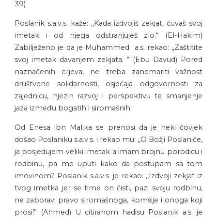
39)
Poslanik s.a.v.s. kaže: ,,Kada izdvojiš zekjat, čuvaš svoj
imetak i od njega odstranjuješ zlo.“ (El-Hakim)
Zabilježeno je da je Muhammed a.s. rekao: ,,Zaštitite
svoj imetak davanjem zekjata. “ (Ebu Davud) Pored
naznačenih ciljeva, ne treba zanemariti važnost
društvene solidarnosti, osjećaja odgovornosti za
zajednicu, njezin razvoj i perspektivu te smanjenje
jaza između bogatih i siromašnih.
Od Enesa ibn Malika se prenosi da je neki čovjek
došao Poslaniku s.a.v.s. i rekao mu: ,,O Božji Poslaniče,
ja posjedujem veliki imetak a imam brojnu porodicu i
rodbinu, pa me uputi kako da postupam sa tom
imovinom? Poslanik s.a.v.s. je rekao: ,,Izdvoji zekjat iz
tvog imetka jer se time on čisti, pazi svoju rodbinu,
ne zaboravi pravo siromašnoga, komšije i onoga koji
prosi!” (Ahmed) U citiranom hadisu Poslanik a.s. je