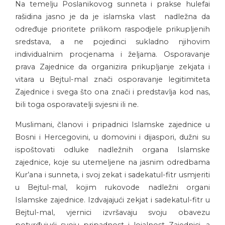
Na temelju Poslanikovog sunneta i prakse hulefai
rašidina jasno je da je islamska vlast nadležna da
određuje prioritete prilikom raspodjele prikupljenih
sredstava, a ne pojedinci sukladno njihovim
individualnim procjenama i željama. Osporavanje
prava Zajednice da organizira prikupljanje zekjata i
vitara u Bejtul-mal znači osporavanje legitimiteta
Zajednice i svega što ona znači i predstavlja kod nas,
bili toga osporavatelji svjesni ili ne.
Muslimani, članovi i pripadnici Islamske zajednice u
Bosni i Hercegovini, u domovini i dijaspori, dužni su
ispoštovati odluke nadležnih organa Islamske
zajednice, koje su utemeljene na jasnim odredbama
Kur’ana i sunneta, i svoj zekat i sadekatul-fitr usmjeriti
u Bejtul-mal, kojim rukovode nadležni organi
Islamske zajednice. Izdvajajući zekjat i sadekatul-fitr u
Bejtul-mal, vjernici izvršavaju svoju obavezu
potvrđujući svoju pripadnost i lojalnost Zajednici, a