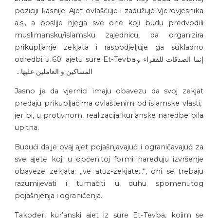
poziciji kasnije. Ajet ovlašćuje i zadužuje Vjerovjesnika
a.s., a poslije njega sve one koji budu predvodili
muslimansku/islamsku zajednicu, da organizira
prikupljanje zekjata i raspodjeljuje ga sukladno
odredbi u 60. ajetu sure Et-Tevba:
إنما الصدقات للفقراء و
المساكين و العاملين عليها…
Jasno je da vjernici imaju obavezu da svoj zekjat
predaju prikupljačima ovlaštenim od islamske vlasti,
jer bi, u protivnom, realizacija kur’anske naredbe bila
upitna.
Budući da je ovaj ajet pojašnjavajući i ograničavajući za
sve ajete koji u općenitoj formi naređuju izvršenje
obaveze zekjata: „ve atuz-zekjate…“, oni se trebaju
razumijevati i tumačiti u duhu spomenutog
pojašnjenja i ograničenja.
Također, kur’anski ajet iz sure Et-Tevba, kojim se