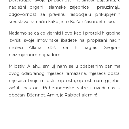
nadležni organi Islamske zajednice preuzimaju
odgovornost za pravilnu raspodjelu prikupljenih
sredstava na način kako je to Kur’an časni definirao.
Nadamo se da će vjernici i ove kao i proteklih godina
izvršiti svoje imovinske ibadete na propisani način
moleći Allaha, dž.š., da ih nagradi Svojom
neizmjernom nagradom.
Milostivi Allahu, smiluj nam se u odabranim danima
ovog odabranog mjeseca ramazana, mjeseca posta,
mjeseca Tvoje milosti i oprosta, oprosti nam grijehe,
zaštiti nas od džehennemske vatre i uvedi nas u
obećani Džennet. Amin, ja Rabbel-alemin!