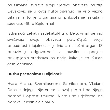
muslimana izvršava svoje vjerske obaveze muftija
Ljevaković se u ovoj hutbi osvrnuo na vrlo važno
pitanje a to je organizirano prikupljanje zekata i
sadekatul-fitr u Bejtul-mal.
Izdvajajući zekat i sadekatul-fitr u Bejtul-mal vjernici
izvršavaju svoju obavezu potvrđujuči svoju
pripadnost i lojalnost zajednici a nadležni organi IZ
preuzimaju odgovornost za pravilnu raspodjelu
prikupljenih sredstava na način kako je to Kur’an
časni definirao.
Hutbu prenosimo u cijelosti:
Hvala Allahu, Svemilosnom, Samilosnom, Vladaru
Dana sudnjega. Njemu se zahvaljujemo i od Njega
pomoć i oprost tražimo. Njemu se utječemo od
poroka i ružnih djela naših.