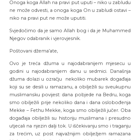
Onoga koga Allah na pravi put uputi – niko u zabludu
ne može odvesti, a onoga koga On u zabludi ostavi –
niko na pravi put ne može uputiti.
Svjedočimo da je samo Allah bog i da je Muhammed
Njegov odabranik i vjerovjesnik.
Poštovani džema’ate,
Ovo je treća džuma
u najodabranijem mjesecu u
godini u najodabranijem danu u sedmici. Današnja
džuma dolazi u ozračju nekoliko mubarek događaja
koji su se desili u ramazanu, a obilježili su sveukupnu
muslimansku povijest: dana pobjede na Bedru, koga
smo obilježili prije nekoliko dana i dana oslobođenja
Mekke – Fethu Mekke, koga smo obilježili jučer. Oba
događaja obilježili su historiju muslimana i presudno
utjecali na njezin dalji tok. U iščekivanju smo i traganju
za trećim, uz post najvažnijim obilježjem ramazana