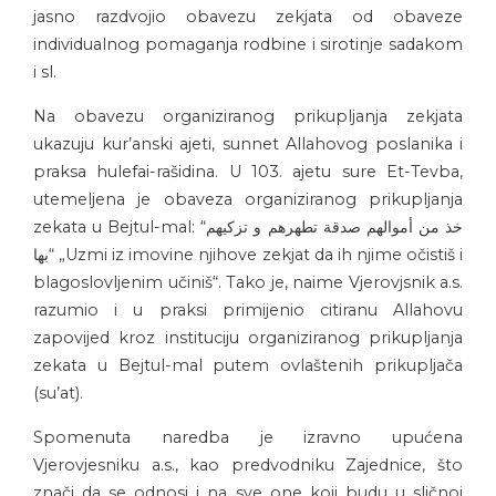
jasno razdvojio obavezu zekjata od obaveze
individualnog pomaganja rodbine i sirotinje sadakom
i sl.
Na obavezu organiziranog prikupljanja zekjata
ukazuju kur’anski ajeti, sunnet Allahovog poslanika i
praksa hulefai-rašidina. U 103. ajetu sure Et-Tevba,
utemeljena je obaveza organiziranog prikupljanja
zekata u Bejtul-mal: “
خذ من أموالهم صدقة تطهرهم و تزكيهم
بها
“ „Uzmi iz imovine njihove zekjat da ih njime očistiš i
blagoslovljenim učiniš“. Tako je, naime Vjerovjsnik a.s.
razumio i u praksi primijenio citiranu Allahovu
zapovijed kroz instituciju organiziranog prikupljanja
zekata u Bejtul-mal putem ovlaštenih prikupljača
(su’at).
Spomenuta naredba je izravno upućena
Vjerovjesniku a.s., kao predvodniku Zajednice, što
znači da se odnosi i na sve one koji budu u sličnoj