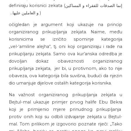
definiraju korisnici zekata (
إنما الصدقات للفقراء و المساكين
و العاملين عليها…
)
očigledan je argument koji ukazuje na princip
organiziranog prikupljanja zekjata. Naime, među
korisnicima se izričito spominje kategorija
„vel-‘amiline alejha“, tj. oni koji organiziraju i rade na
prikupljanju zekjata. Samo ova kur’anska odredba je
dovoljan dokaz obaveznosti organiziranog
prikupljanja zekjata, jer bi, u protivnom, ako to nije
obaveza, ova kategorija bila suvišna, budući da njezin
dio umanjuje dijelove ostalih kategorija korisnika.
Na važnost organiziranog prikupljanja zekjata u
Bejtul-mal ukazuje primjer prvog halife Ebu Bekra
koji je primijenio mjere prinudnog prikupljanja
protiv onih koji su odbili izdvajanje zekjata u Bejtul-
mal. Tom prilikom je izgovorio poznate riječi: ,,Tako