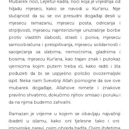
Mubarek noći, Lejletul-kadra, noći koja je vrijednija od
hiljadu mjeseci, kako se navodi u Kur’anu. Nije
slučajnost da su se ovi presudni događaji desili u
mjesecu ramazanu, mjesecu posta, odricanja i
strpljivosti, mjesecu najintenzivnije unutrašnje borbe
protiv vlastitih slabosti, strasti i poriva, mjesecu
samoobračuna i preispitivanja, mjesecu solidarnosti i
saosjećanja sa slabima, nemoćnima, gladnima i
bosima, mjesecu Kur’ana, kao trajan znak i putokaz
vjernicima kojim putem treba ići, kako raditi i šta
poduzeti da bi se uspješno položio ovozemaljski
ispit. Neka nam Svevišnji Allah pomogne da sve ove
mubarek događaje, Allahove nimete i znakove
pravilno shvatimo, dokučimo njihov smisao i poruku i
da na njima budemo zahvalni.
Ramazan je vrijeme u kojem se obavljaju najvažniji
ibadeti u islamu, kako oni tjelesne tako i oni
imovinske naravi, osim obreda hadža. Ovim ibdetima