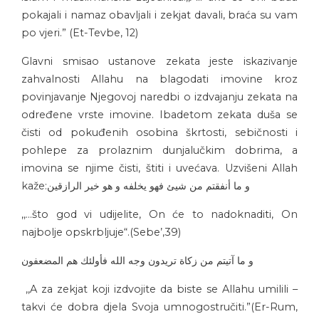
pokajali i namaz obavljali i zekjat davali, braća su vam
po vjeri.” (Et-Tevbe, 12)
Glavni smisao ustanove zekata jeste iskazivanje
zahvalnosti Allahu na blagodati imovine kroz
povinjavanje Njegovoj naredbi o izdvajanju zekata na
određene vrste imovine. Ibadetom zekata duša se
čisti od pokuđenih osobina škrtosti, sebičnosti i
pohlepe za prolaznim dunjalučkim dobrima, a
imovina se njime čisti, štiti i uvećava. Uzvišeni Allah
kaže:
و ما أنفقتم من شيئ فهو يخلفه و هو خير الرازقين
,,…što god vi udijelite, On će to nadoknaditi, On
najbolje opskrbljuje“.(Sebe’,39)
و ما آتيتم من زكاة تريدون وجه الله فأولئك هم المضعفون
,,A za zekjat koji izdvojite da biste se Allahu umilili –
takvi će dobra djela Svoja umnogostručiti.”(Er-Rum,