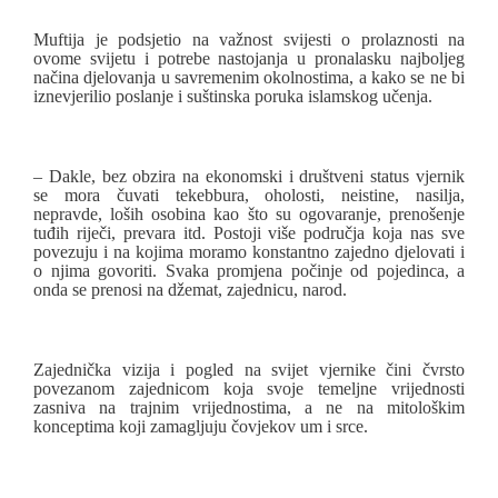
Muftija je podsjetio na važnost svijesti o prolaznosti na
ovome svijetu i potrebe nastojanja u pronalasku najboljeg
načina djelovanja u savremenim okolnostima, a kako se ne bi
iznevjerilio poslanje i suštinska poruka islamskog učenja.
– Dakle, bez obzira na ekonomski i društveni status vjernik
se mora čuvati tekebbura, oholosti, neistine, nasilja,
nepravde, loših osobina kao što su ogovaranje, prenošenje
tuđih riječi, prevara itd. Postoji više područja koja nas sve
povezuju i na kojima moramo konstantno zajedno djelovati i
o njima govoriti. Svaka promjena počinje od pojedinca, a
onda se prenosi na džemat, zajednicu, narod.
Zajednička vizija i pogled na svijet vjernike čini čvrsto
povezanom zajednicom koja svoje temeljne vrijednosti
zasniva na trajnim vrijednostima, a ne na mitološkim
konceptima koji zamagljuju čovjekov um i srce.