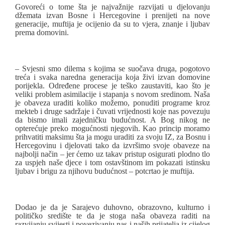
Govoreći o tome šta je najvažnije razvijati u djelovanju
džemata izvan Bosne i Hercegovine i prenijeti na nove
generacije, muftija je ocijenio da su to vjera, znanje i ljubav
prema domovini.
– Svjesni smo dilema s kojima se suočava druga, pogotovo
treća i svaka naredna generacija koja živi izvan domovine
porijekla. Određene procese je teško zaustaviti, kao što je
veliki problem asimilacije i stapanja s novom sredinom. Naša
je obaveza uraditi koliko možemo, ponuditi programe kroz
mekteb i druge sadržaje i čuvati vrijednosti koje nas povezuju
da bismo imali zajedničku budućnost. A Bog nikog ne
opterećuje preko mogućnosti njegovih. Kao princip moramo
prihvatiti maksimu šta ja mogu uraditi za svoju IZ, za Bosnu i
Hercegovinu i djelovati tako da izvršimo svoje obaveze na
najbolji način – jer ćemo uz takav pristup osigurati plodno tlo
za uspjeh naše djece i tom ostavštinom im pokazati istinsku
ljubav i brigu za njihovu budućnost – potcrtao je muftija.
Dodao je da je Sarajevo duhovno, obrazovno, kulturno i
političko središte te da je stoga naša obaveza raditi na
razvijanju svijesti i povezivanju nas i naših prijatelja iz cijelog