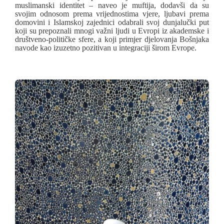
muslimanski identitet – naveo je muftija, dodavši da su
svojim odnosom prema vrijednostima vjere, ljubavi prema
domovini i Islamskoj zajednici odabrali svoj dunjalučki put
koji su prepoznali mnogi važni ljudi u Evropi iz akademske i
društveno-političke sfere, a koji primjer djelovanja Bošnjaka
navode kao izuzetno pozitivan u integraciji širom Evrope.