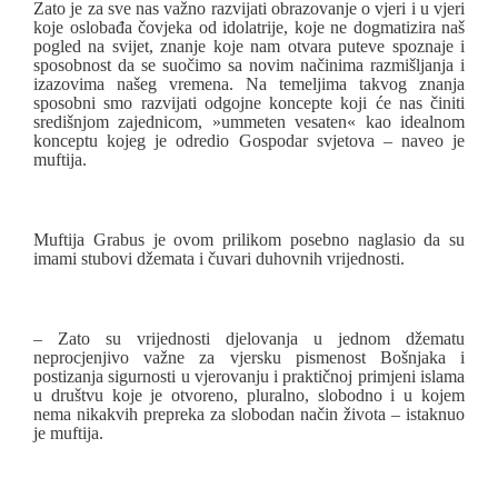
Zato je za sve nas važno razvijati obrazovanje o vjeri i u vjeri
koje oslobađa čovjeka od idolatrije, koje ne dogmatizira naš
pogled na svijet, znanje koje nam otvara puteve spoznaje i
sposobnost da se suočimo sa novim načinima razmišljanja i
izazovima našeg vremena. Na temeljima takvog znanja
sposobni smo razvijati odgojne koncepte koji će nas činiti
središnjom zajednicom, »ummeten vesaten« kao idealnom
konceptu kojeg je odredio Gospodar svjetova – naveo je
muftija.
Muftija Grabus je ovom prilikom posebno naglasio da su
imami stubovi džemata i čuvari duhovnih vrijednosti.
– Zato su vrijednosti djelovanja u jednom džematu
neprocjenjivo važne za vjersku pismenost Bošnjaka i
postizanja sigurnosti u vjerovanju i praktičnoj primjeni islama
u društvu koje je otvoreno, pluralno, slobodno i u kojem
nema nikakvih prepreka za slobodan način života – istaknuo
je muftija.