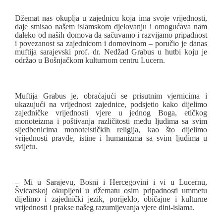
Džemat nas okuplja u zajednicu koja ima svoje vrijednosti,
daje smisao našem islamskom djelovanju i omogućava nam
daleko od naših domova da sačuvamo i razvijamo pripadnost
i povezanost sa zajednicom i domovinom – poručio je danas
muftija sarajevski prof. dr. Nedžad Grabus u hutbi koju je
održao u Bošnjačkom kulturnom centru Lucern.
Muftija Grabus je, obraćajući se prisutnim vjernicima i
ukazujući na vrijednost zajednice, podsjetio kako dijelimo
zajedničke vrijednosti vjere u jednog Boga, etičkog
monoteizma i poštivanja različitosti među ljudima sa svim
sljedbenicima monoteističkih religija, kao što dijelimo
vrijednosti pravde, istine i humanizma sa svim ljudima u
svijetu.
– Mi u Sarajevu, Bosni i Hercegovini i vi u Lucernu,
Švicarskoj okupljeni u džematu osim pripadnosti ummetu
dijelimo i zajednički jezik, porijeklo, običajne i kulturne
vrijednosti i prakse našeg razumijevanja vjere dini-islama.