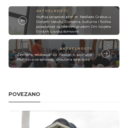
AKTUELNOSTI
Muftija sarajevski prof. dr. Nedžada Grabus u
Donjem Vakufu: Duhovna, kulturna i fizička
povezanost sa rodnom grudom čini čovjeka
čvrstim u svojoj domovini
AKTUELNOSTI
Završena edukacija za hadžije s područja
Muftijstva sarajevskog i proučena ikrar dova
POVEZANO