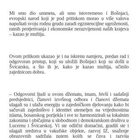
Mi smo
dio ummeta, ali smo istovremeno i Bošnjaci,
evropski narod koji je pod pritiskom morao u više valova
napuštati svoju rodnu grudu zaradi egzistencijlne ugroženosti,
ratnih protjerivanja i ekonomske nerazvijenosti naših krajeva
– kazao je muftija.
Ovom prilikom ukazao je i na iskrenu namjeru, predan rad i
odgovoran pristup, koji su uložili Bošnjaci koji su došli u
Švicarsku, a što ih je, kako je kazao muftija, učinilo
zajednicom dobra.
– Odgovorni ljudi u ovom džematu, imam, bivši i sadašnji
predsjednici, članovi izvršnog odbora i članovi džemata
ulagali su i ulažu energiju u zajedničkom djelovanju kako bi
sačuvali zajedništvo i identitet utemeljen na vrijednostima
islama, bosanskog porijekla i sve to harmonizirali sa lokalnim
zakonima i običajima u slobodnom i demokratskom društvu u
Lucernu i Švicarskoj. Vi ste odlični domaćini, gradili ste i
ulagali sredstva u vakufske objekte, razvoj IZ, snaženje
obrazovnih sadržaja putem kojih se čuva i razvija