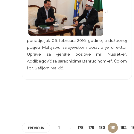
U
ponedjeljak 06. februara 2016. godine, u službenoj
posjeti Muftijstvu sarajevskom boravio je direktor
Uprave za vjerske poslove mr. Nusret-ef.
Abdibegović sa saradnicima Bahrudinom-ef. Čolom
i dr. Safijom Malkić.
1
…
178
179
180
181
182
1
PREVIOUS