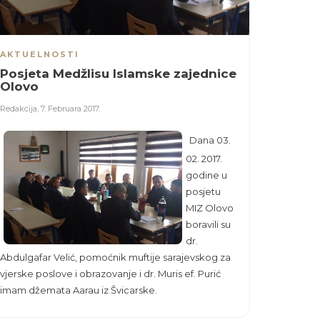
AKTUELNOSTI
Posjeta Medžlisu Islamske zajednice
Olovo
Redakcija
,
7. Februara 2017.
Dana 03.
02. 2017.
godine u
posjetu
MIZ Olovo
boravili su
dr.
Abdulgafar Velić, pomoćnik muftije sarajevskog za
vjerske poslove i obrazovanje i dr. Muris ef. Purić
imam džemata Aarau iz Švicarske.