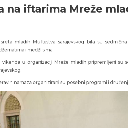
a na iftarima Mreže mla
sreta mladih Muftijstva sarajevskog bila su sedmična
džematima i medžlisima.
kenda u organizaciji Mreže mladih pripremljeni su se
ajevskog.
teravih namaza organizirani su posebni programi i druženj