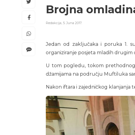
Brojna omladin
Redakcija
,
5. Juna 2017.
Jedan od zaključaka i poruka 1. su
organiziranje posjeta mladih drugim 
U tom pogledu, tokom prethodnog vi
džamijama na području Muftiluka sar
Nakon iftara i zajedničkog klanjanja 