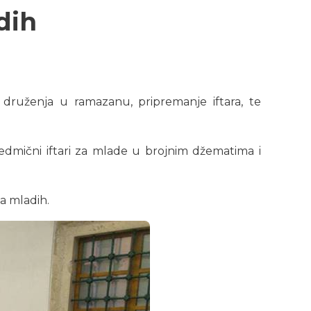
dih
 druženja u ramazanu, pripremanje iftara, te
dmični iftari za mlade u brojnim džematima i
a mladih.