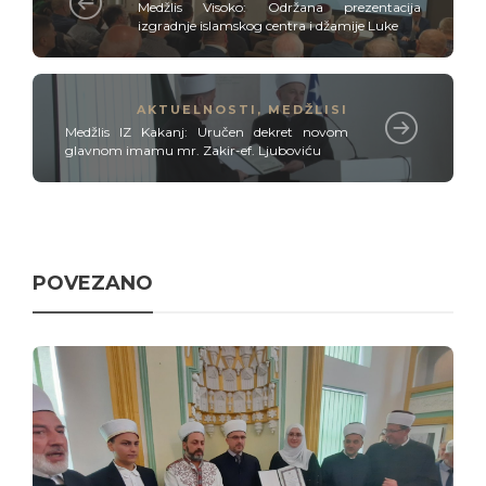
Medžlis Visoko: Održana prezentacija
izgradnje islamskog centra i džamije Luke
AKTUELNOSTI
,
MEDŽLISI
Medžlis IZ Kakanj: Uručen dekret novom
glavnom imamu mr. Zakir-ef. Ljuboviću
POVEZANO