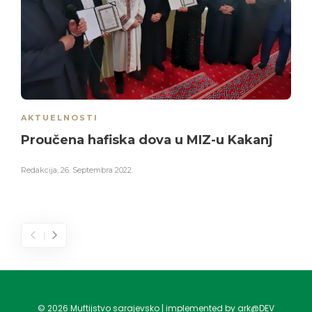
AKTUELNOSTI
Proučena hafiska dova u MIZ-u Kakanj
Redakcija
,
26. Septembra 2022.
©
2026
Muftijstvo sarajevsko | implemented by ark@DEV