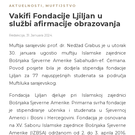
AKTUELNOSTI
,
MUFTIJSTVO
Vakifi Fondacije Ljiljan u
službi afirmacije obrazovanja
Redakcija
,
31. Januara 2024.
Muftija sarajevski prof. dr. Nedžad Grabus je u utorak
30. januara ugostio muftiju Islamske zajednice
Bošnjaka Sjeverne Amerike Sabahudin-ef. Ćemana.
Povod posjete bila je dodjela stipendija fondacije
Ljiljan za 77 najuspješnijih studenata sa područja
Muftiluka sarajevskog.
Fondacija Ljiljan djeluje pri Islamskoj zajednici
Bošnjaka Sjeverne Amerike. Primarna svrha fondacije
je stipendiranje učenika i studenata u Sjevernoj
Americi i Bosni i Hercegovini. Fondacija je osnovana
na XV. Saboru Islamske zajednice Bošnjaka Sjeverne
Amerike (IZBSA) održanom od 2. do 3. aprila 2016.