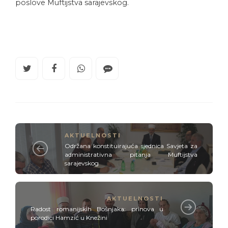
poslove Muftijstva sarajevskog.
AKTUELNOSTI
Održana konstituirajuća sjednica Savjeta za
administrativna pitanja Muftijstva
sarajevskog
AKTUELNOSTI
Radost romanijskih Bošnjaka: prinova u
porodici Hamzić u Knežini