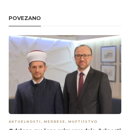
POVEZANO
AKTUELNOSTI
,
MEDRESE
,
MUFTIJSTVO