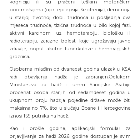
kogniciju ili su praćeni teškim motoričkim
poremećajima (npr. epilepsija, šizofrenija), demencija
u starijoj životnoj dobi, trudnoća u posljednja dva
mjeseca trudnoće, tizična trudnoća u bilo kojoj fazi,
aktivni karcinomi uz hemoterapiju, biološku ili
radioterapiju, zarazne bolesti koje ugrožavaju javno
zdravlje, poput akutne tuberkuloze i hemoragijskih
groznica.
Osobama mlađim od dvanaest godina ulazak u KSA
radi obavljanja hadža je zabranjen.Odlukom
Ministarstva za hadž i umru Saudijske Arabije
procenat osoba starijih od sedamdeset godina u
ukupnom broju hadžija pojedine države može biti
maksimalno 7%, što u slučaju Bosne i Hercegovine
iznosi 155 putnika na hadž.
Kao i prošle godine, aplikacijski formular za
prijavljivanje za hadž 2026. godine dostupan je svim