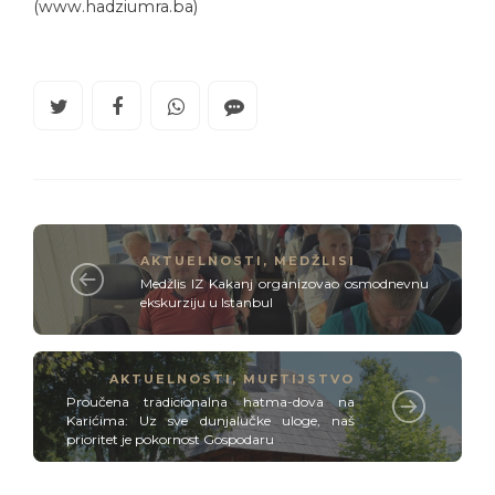
(www.hadziumra.ba)
AKTUELNOSTI
,
MEDŽLISI
Medžlis IZ Kakanj organizovao osmodnevnu
ekskurziju u Istanbul
AKTUELNOSTI
,
MUFTIJSTVO
Proučena tradicionalna hatma-dova na
Karićima: Uz sve dunjalučke uloge, naš
prioritet je pokornost Gospodaru