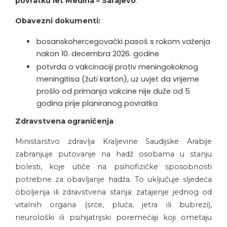
povratku let Medina – Sarajevo
.
Obavezni dokumenti:
bosanskohercegovački pasoš s rokom važenja
nakon 10. decembra 2026. godine
potvrda o vakcinaciji protiv meningokoknog
meningitisa (žuti karton), uz uvjet da vrijeme
prošlo od primanja vakcine nije duže od 5
godina prije planiranog povratka
Zdravstvena ograničenja
Ministarstvo zdravlja Kraljevine Saudijske Arabije
zabranjuje putovanje na hadž osobama u stanju
bolesti, koje utiče na psihofizičke sposobnosti
potrebne za obavljanje hadža. To uključuje sljedeća
oboljenja ili zdravstvena stanja: zatajenje jednog od
vitalnih organa (srce, pluća, jetra ili bubrezi),
neurološki ili psihijatrijski poremećaji koji ometaju