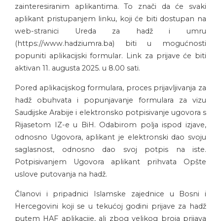
zainteresiranim aplikantima. To znači da će svaki
aplikant pristupanjem linku, koji će biti dostupan na
web-stranici Ureda za hadž i umru
(https://www.hadziumra.ba) biti u mogućnosti
popuniti aplikacijski formular. Link za prijave će biti
aktivan 11. augusta 2025. u 8.00 sati.
Pored aplikacijskog formulara, proces prijavljivanja za
hadž obuhvata i popunjavanje formulara za vizu
Saudijske Arabije i elektronsko potpisivanje ugovora s
Rijasetom IZ-e u BiH. Odabirom polja ispod izjave,
odnosno Ugovora, aplikant je elektronski dao svoju
saglasnost, odnosno dao svoj potpis na iste.
Potpisivanjem Ugovora aplikant prihvata Opšte
uslove putovanja na hadž.
Članovi i pripadnici Islamske zajednice u Bosni i
Hercegovini koji se u tekućoj godini prijave za hadž
putem HAF aplikacije, ali zbog velikog broja prijava