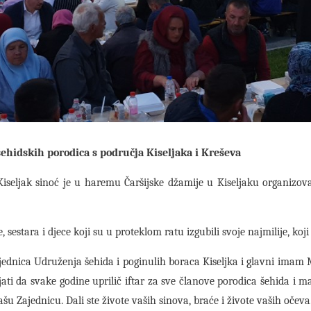
šehidskih porodica s područja Kiseljaka i Kreševa
Kiseljak sinoć je u haremu Čaršijske džamije u Kiseljaku organizov
e, sestara i djece koji su u proteklom ratu izgubili svoje najmilije, 
ednica Udruženja šehida i poginulih boraca Kiseljka i glavni imam Me
ati da svake godine uprilič iftar za sve članove porodica šehida i 
šu Zajednicu. Dali ste živote vaših sinova, braće i živote vaših očeva