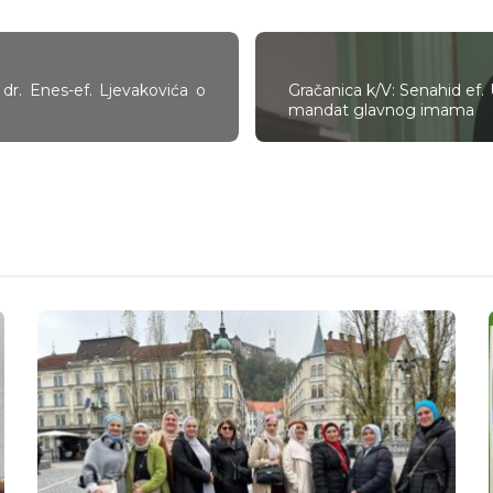
 dr. Enes-ef. Ljevakovića o
Gračanica k/V: Senahid ef.
mandat glavnog imama