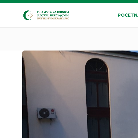
POČETN