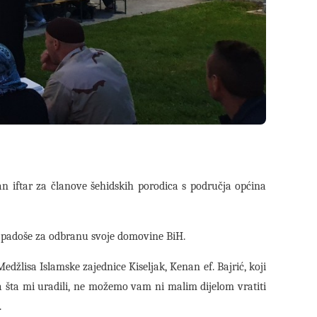
an iftar za članove šehidskih porodica s područja općina
koji padoše za odbranu svoje domovine BiH.
džlisa Islamske zajednice Kiseljak, Kenan ef. Bajrić, koji
ma šta mi uradili, ne možemo vam ni malim dijelom vratiti
.