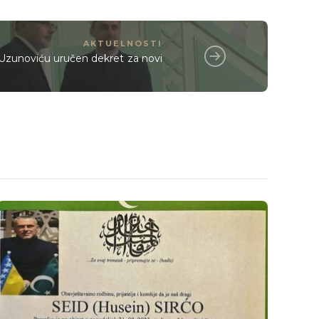
AKTUELNOSTI
 Uzunoviću uručen dekret za novi