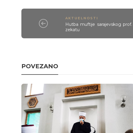
AKTUELNOSTI
Hutba muftije sarajevskog prof.
zekatu
POVEZANO