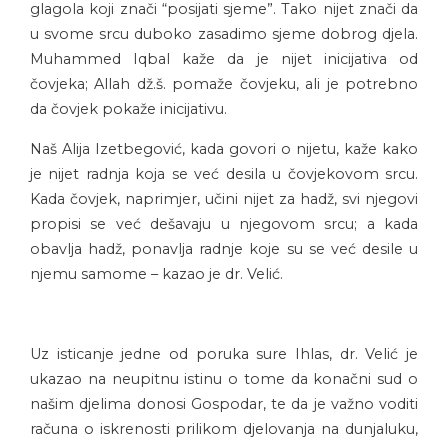
glagola koji znači “posijati sjeme”. Tako nijet znači da
u svome srcu duboko zasadimo sjeme dobrog djela.
Muhammed Iqbal kaže da je nijet inicijativa od
čovjeka; Allah dž.š. pomaže čovjeku, ali je potrebno
da čovjek pokaže inicijativu.
Naš Alija Izetbegović, kada govori o nijetu, kaže kako
je nijet radnja koja se već desila u čovjekovom srcu.
Kada čovjek, naprimjer, učini nijet za hadž, svi njegovi
propisi se već dešavaju u njegovom srcu; a kada
obavlja hadž, ponavlja radnje koje su se već desile u
njemu samome – kazao je dr. Velić.
Uz isticanje jedne od poruka sure Ihlas, dr. Velić je
ukazao na neupitnu istinu o tome da konačni sud o
našim djelima donosi Gospodar, te da je važno voditi
računa o iskrenosti prilikom djelovanja na dunjaluku,