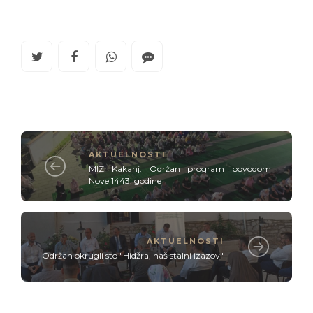
AKTUELNOSTI
MIZ Kakanj: Održan program povodom
Nove 1443. godine
AKTUELNOSTI
Održan okrugli sto "Hidžra, naš stalni izazov"