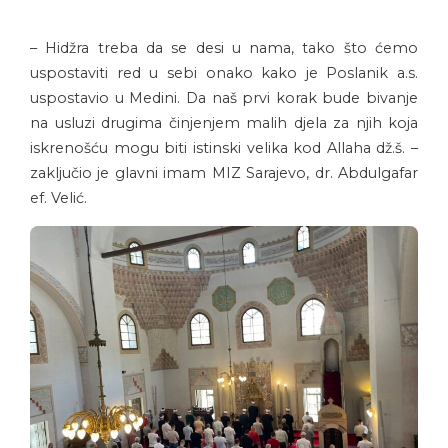
– Hidžra treba da se desi u nama, tako što ćemo
uspostaviti red u sebi onako kako je Poslanik a.s.
uspostavio u Medini. Da naš prvi korak bude bivanje
na usluzi drugima činjenjem malih djela za njih koja
iskrenošću mogu biti istinski velika kod Allaha dž.š. –
zaključio je glavni imam MIZ Sarajevo, dr. Abdulgafar
ef. Velić.