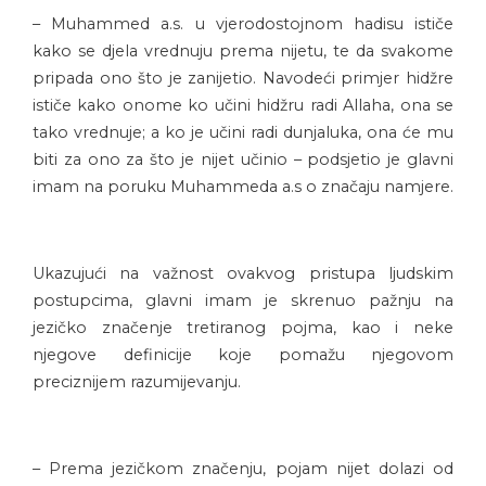
– Muhammed a.s. u vjerodostojnom hadisu ističe
kako se djela vrednuju prema nijetu, te da svakome
pripada ono što je zanijetio. Navodeći primjer hidžre
ističe kako onome ko učini hidžru radi Allaha, ona se
tako vrednuje; a ko je učini radi dunjaluka, ona će mu
biti za ono za što je nijet učinio – podsjetio je glavni
imam na poruku Muhammeda a.s o značaju namjere.
Ukazujući na važnost ovakvog pristupa ljudskim
postupcima, glavni imam je skrenuo pažnju na
jezičko značenje tretiranog pojma, kao i neke
njegove definicije koje pomažu njegovom
preciznijem razumijevanju.
– Prema jezičkom značenju, pojam nijet dolazi od