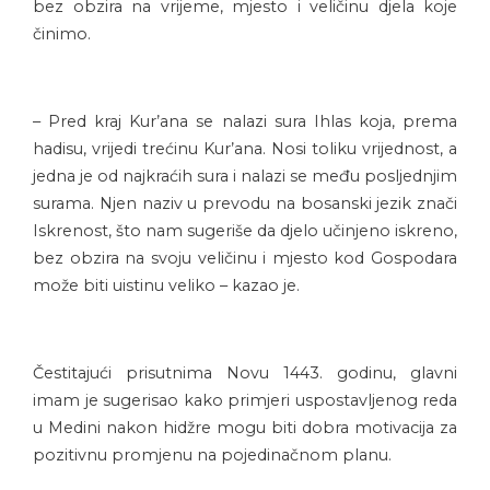
bez obzira na vrijeme, mjesto i veličinu djela koje
činimo.
– Pred kraj Kur’ana se nalazi sura Ihlas koja, prema
hadisu, vrijedi trećinu Kur’ana. Nosi toliku vrijednost, a
jedna je od najkraćih sura i nalazi se među posljednjim
surama. Njen naziv u prevodu na bosanski jezik znači
Iskrenost, što nam sugeriše da djelo učinjeno iskreno,
bez obzira na svoju veličinu i mjesto kod Gospodara
može biti uistinu veliko – kazao je.
Čestitajući prisutnima Novu 1443. godinu, glavni
imam je sugerisao kako primjeri uspostavljenog reda
u Medini nakon hidžre mogu biti dobra motivacija za
pozitivnu promjenu na pojedinačnom planu.