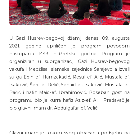
U Gazi Husrev-begovoj džamiji danas, 09. augusta
2021. godine upriličen je program povodom
nastupanja 1443. hidžretske godine. Program je
organiziran u suorganizaciji Gazi Husrev-begovog
vakufa i Medžlisa Islamske zajednice Sarajevo a izveli
su ga Edin-ef. Hamzakadić, Resul-ef. Alić, Mustafa-ef.
Isaković, Šerif-ef Delić, Senaid-ef. Isaković, Mustafa-ef.
Pašić i hafiz Maid-ef. Ibrahimović. Poseban gost na
programu bio je kurra hafiz Aziz-ef. Alili. Predavač je
bio glavni imam dr. Abdulgafar-ef. Velić.
Glavni imam je tokom svog obraćanja podsjetio na