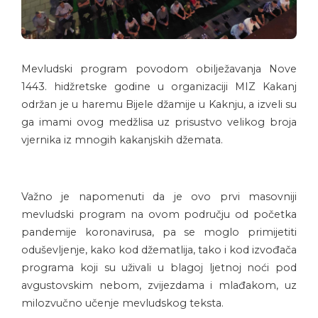
Mevludski program povodom obilježavanja Nove
1443. hidžretske godine u organizaciji MIZ Kakanj
održan je u haremu Bijele džamije u Kaknju, a izveli su
ga imami ovog medžlisa uz prisustvo velikog broja
vjernika iz mnogih kakanjskih džemata.
Važno je napomenuti da je ovo prvi masovniji
mevludski program na ovom području od početka
pandemije koronavirusa, pa se moglo primijetiti
oduševljenje, kako kod džematlija, tako i kod izvođača
programa koji su uživali u blagoj ljetnoj noći pod
avgustovskim nebom, zvijezdama i mlađakom, uz
milozvučno učenje mevludskog teksta.