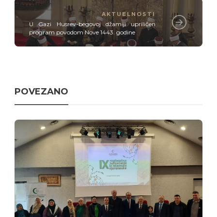
AKTUELNOSTI
U Gazi Husrev-begovoj džamiji upriličen
program povodom Nove 1443. godine
POVEZANO