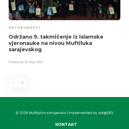
AKTUELNOSTI
Održano 9. takmičenje iz Islamske
vjeronauke na nivou Muftiluka
sarajevskog
Redakcija
,
8. Maja 2022.
©
2026
Muftijstvo sarajevsko | implemented by ark@DEV
KONTAKT