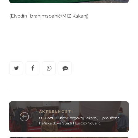
(Elvedin Ibrahimspahić/MIZ Kakanj)
AKTUELNOSTI
U Gazi Husrev-begovoj džamiji proučena
hafiska dova Suadi Husičić-Novalić