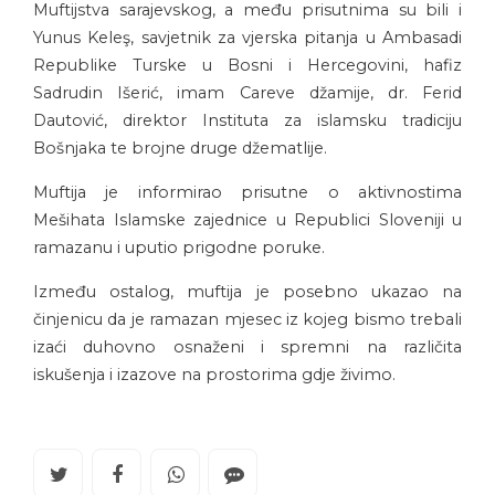
Muftijstva sarajevskog, a među prisutnima su bili i
Yunus Keleş, savjetnik za vjerska pitanja u Ambasadi
Republike Turske u Bosni i Hercegovini, hafiz
Sadrudin Išerić, imam Careve džamije, dr. Ferid
Dautović, direktor Instituta za islamsku tradiciju
Bošnjaka te brojne druge džematlije.
Muftija je informirao prisutne o aktivnostima
Mešihata Islamske zajednice u Republici Sloveniji u
ramazanu i uputio prigodne poruke.
Između ostalog, muftija je posebno ukazao na
činjenicu da je ramazan mjesec iz kojeg bismo trebali
izaći duhovno osnaženi i spremni na različita
iskušenja i izazove na prostorima gdje živimo.