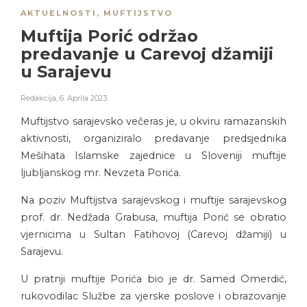
AKTUELNOSTI
,
MUFTIJSTVO
Muftija Porić održao
predavanje u Carevoj džamiji
u Sarajevu
Redakcija
,
6. Aprila 2023.
Muftijstvo sarajevsko večeras je, u okviru ramazanskih
aktivnosti, organiziralo predavanje predsjednika
Mešihata Islamske zajednice u Sloveniji muftije
ljubljanskog mr. Nevzeta Porića.
Na poziv Muftijstva sarajevskog i muftije sarajevskog
prof. dr. Nedžada Grabusa, muftija Porić se obratio
vjernicima u Sultan Fatihovoj (Carevoj džamiji) u
Sarajevu.
U pratnji muftije Porića bio je dr. Samed Omerdić,
rukovodilac Službe za vjerske poslove i obrazovanje