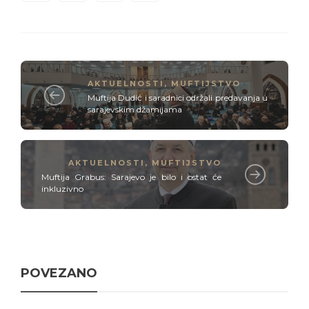
AKTUELNOSTI
,
MUFTIJSTVO
Muftija Dudić i saradnici održali predavanja u
sarajevskim džamijama
AKTUELNOSTI
,
MUFTIJSTVO
Muftija Grabus: Sarajevo je bilo i ostat će
inkluzivno
POVEZANO