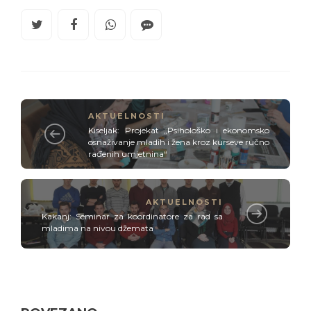
AKTUELNOSTI
Kiseljak: Projekat „Psihološko i ekonomsko
osnaživanje mladih i žena kroz kurseve ručno
rađenih umjetnina“
AKTUELNOSTI
Kakanj: Seminar za koordinatore za rad sa
mladima na nivou džemata