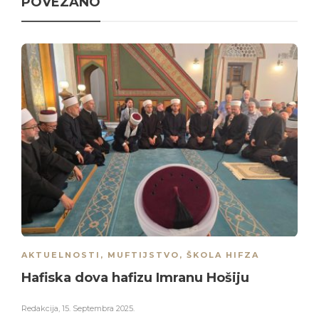
POVEZANO
AKTUELNOSTI
,
MUFTIJSTVO
,
ŠKOLA HIFZA
Hafiska dova hafizu Imranu Hošiju
Redakcija
,
15. Septembra 2025.