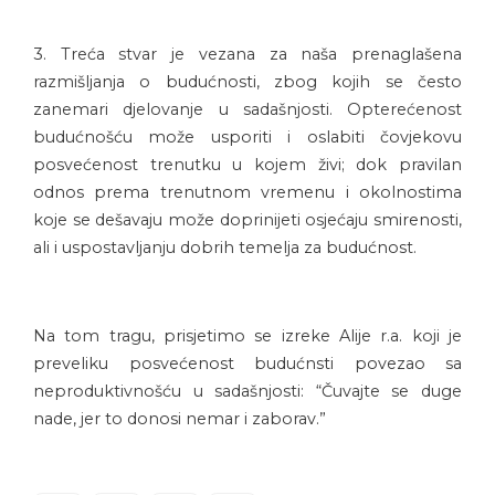
3. Treća stvar je vezana za naša prenaglašena
razmišljanja o budućnosti, zbog kojih se često
zanemari djelovanje u sadašnjosti. Opterećenost
budućnošću može usporiti i oslabiti čovjekovu
posvećenost trenutku u kojem živi; dok pravilan
odnos prema trenutnom vremenu i okolnostima
koje se dešavaju može doprinijeti osjećaju smirenosti,
ali i uspostavljanju dobrih temelja za budućnost.
Na tom tragu, prisjetimo se izreke Alije r.a. koji je
preveliku posvećenost budućnsti povezao sa
neproduktivnošću u sadašnjosti: “Čuvajte se duge
nade, jer to donosi nemar i zaborav.”