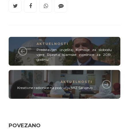
AKTUELNOSTI
Predstavljen izvještaj Komisije za slobodu
vjere Rijaseta Islamske zajednice za 2019.
godinu
AKTUELNOSTI
Kreativne radionice na području MIZ Sarajevo
POVEZANO