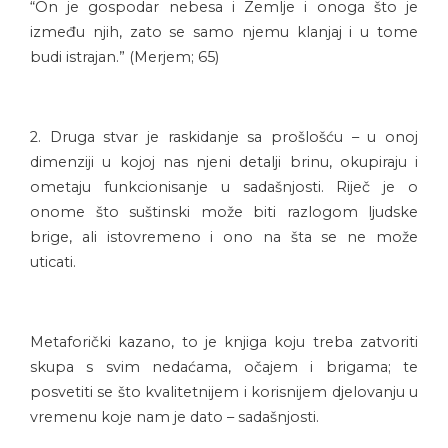
“On je gospodar nebesa i Zemlje i onoga što je
između njih, zato se samo njemu klanjaj i u tome
budi istrajan.” (Merjem; 65)
2. Druga stvar je raskidanje sa prošlošću – u onoj
dimenziji u kojoj nas njeni detalji brinu, okupiraju i
ometaju funkcionisanje u sadašnjosti. Riječ je o
onome što suštinski može biti razlogom ljudske
brige, ali istovremeno i ono na šta se ne može
uticati.
Metaforički kazano, to je knjiga koju treba zatvoriti
skupa s svim nedaćama, očajem i brigama; te
posvetiti se što kvalitetnijem i korisnijem djelovanju u
vremenu koje nam je dato – sadašnjosti.