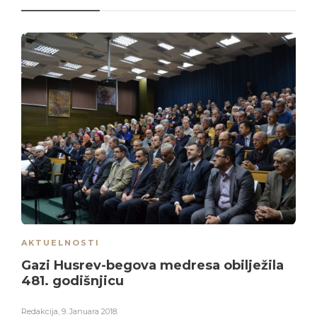
AKTUELNOSTI
Gazi Husrev-begova medresa obilježila
481. godišnjicu
Redakcija
,
9. Januara 2018.