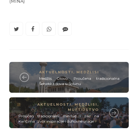
(MINA)
AKTUELNOSTI
,
MEDŽLISI
Medžlis Olovo: Proučena tradicionalna
Šehidska dova u Solunu
AKTUELNOSTI
,
MEDŽLISI
,
MUFTIJSTVO
Proučen tradicionalni mevlud i zikr na
Karićima: Izvor inspiracije i duhovne snage