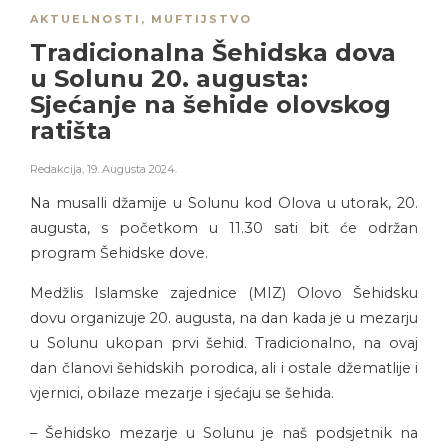
AKTUELNOSTI
,
MUFTIJSTVO
Tradicionalna Šehidska dova
u Solunu 20. augusta:
Sjećanje na šehide olovskog
ratišta
Redakcija
,
19. Augusta 2024.
Na musalli džamije u Solunu kod Olova u utorak, 20.
augusta, s početkom u 11.30 sati bit će održan
program Šehidske dove.
Medžlis Islamske zajednice (MIZ) Olovo Šehidsku
dovu organizuje 20. augusta, na dan kada je u mezarju
u Solunu ukopan prvi šehid. Tradicionalno, na ovaj
dan članovi šehidskih porodica, ali i ostale džematlije i
vjernici, obilaze mezarje i sjećaju se šehida.
– Šehidsko mezarje u Solunu je naš podsjetnik na