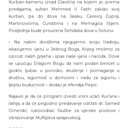
Kurban-kamenu iznad Glavična na kojem je, prema
predajama, sultan Mehmed II Fatih zaklao svoj
kurban, pa do dova na Jasiku, Carevoj Ćupriji,
Martinovićima, Čuništima i na Memagića Stijeni.
Posljednja bude proučena Šehidska dova u Solunu.
– Na našim dovištima njegujemo svoju tradiciju,
iskazujemo vjeru u Jednog Boga, Kojeg molimo za
oprost naših grijeha i spas naše vjere i naroda. Dove
se upućuju Dragom Bogu da nam podari berićet u
godini, ljubav u porodici, druženje i pomaganje u
društvu, sigurnost u domovini i nadu za sigurnu i
ljepšu budućnost – dodao je efendija Pepić.
Najavio je da će program izvesti vrsni učači Kur’ana i
ilahija, a da će prigodno predavanje održati dr. Samed
Omerdić, rukovodilac Službe za vjerske poslove i
obrazovanje Muftijstva sarajevskog.