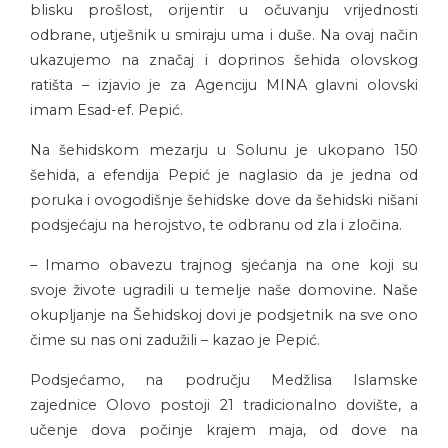
blisku prošlost, orijentir u očuvanju vrijednosti
odbrane, utješnik u smiraju uma i duše. Na ovaj način
ukazujemo na značaj i doprinos šehida olovskog
ratišta – izjavio je za Agenciju MINA glavni olovski
imam Esad-ef. Pepić.
Na šehidskom mezarju u Solunu je ukopano 150
šehida, a efendija Pepić je naglasio da je jedna od
poruka i ovogodišnje šehidske dove da šehidski nišani
podsjećaju na herojstvo, te odbranu od zla i zločina.
– Imamo obavezu trajnog sjećanja na one koji su
svoje živote ugradili u temelje naše domovine. Naše
okupljanje na Šehidskoj dovi je podsjetnik na sve ono
čime su nas oni zadužili – kazao je Pepić.
Podsjećamo, na području Medžlisa Islamske
zajednice Olovo postoji 21 tradicionalno dovište, a
učenje dova počinje krajem maja, od dove na