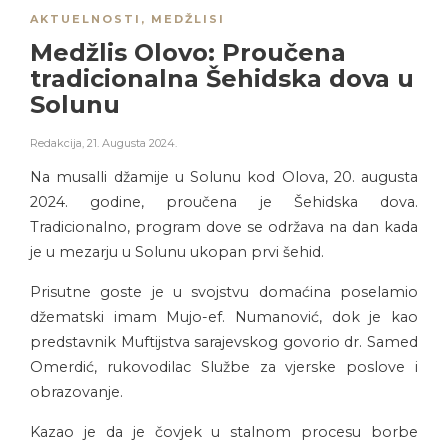
AKTUELNOSTI
,
MEDŽLISI
Medžlis Olovo: Proučena
tradicionalna Šehidska dova u
Solunu
Redakcija
,
21. Augusta 2024.
Na musalli džamije u Solunu kod Olova, 20. augusta
2024. godine, proučena je Šehidska dova.
Tradicionalno, program dove se održava na dan kada
je u mezarju u Solunu ukopan prvi šehid.
Prisutne goste je u svojstvu domaćina poselamio
džematski imam Mujo-ef. Numanović, dok je kao
predstavnik Muftijstva sarajevskog govorio dr. Samed
Omerdić, rukovodilac Službe za vjerske poslove i
obrazovanje.
Kazao je da je čovjek u stalnom procesu borbe