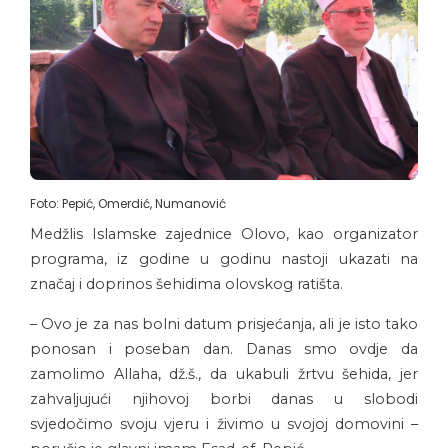
Foto: Pepić, Omerdić, Numanović
Medžlis Islamske zajednice Olovo, kao organizator
programa, iz godine u godinu nastoji ukazati na
značaj i doprinos šehidima olovskog ratišta.
– Ovo je za nas bolni datum prisjećanja, ali je isto tako
ponosan i poseban dan. Danas smo ovdje da
zamolimo Allaha, dž.š., da ukabuli žrtvu šehida, jer
zahvaljujući njihovoj borbi danas u slobodi
svjedočimo svoju vjeru i živimo u svojoj domovini –