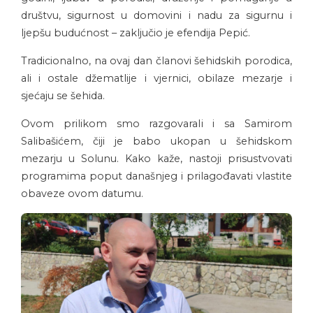
društvu, sigurnost u domovini i nadu za sigurnu i
ljepšu budućnost – zaključio je efendija Pepić.
Tradicionalno, na ovaj dan članovi šehidskih porodica,
ali i ostale džematlije i vjernici, obilaze mezarje i
sjećaju se šehida.
Ovom prilikom smo razgovarali i sa Samirom
Salibašićem, čiji je babo ukopan u šehidskom
mezarju u Solunu. Kako kaže, nastoji prisustvovati
programima poput današnjeg i prilagođavati vlastite
obaveze ovom datumu.