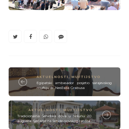
AKTUELNOSTI
,
MUFTIJSTVO
Egipatski ambasador posjetio sarajevskog
muftiju dr. Nedžada Grabusa
AKTUELNOSTI
,
MUFTIJSTVO
Tradicionalna Šehidska dova u Solunu 20.
augusta: Sjećanje na šehide olovskog ratišta