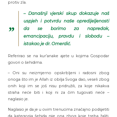
protiv zla.
– Današnji vjerski skup dokazuje naš
uspjeh i potvrdu naše opredijeljenosti
da se borimo za napredak,
emancipaciju, pravdu i slobodu –
istakao je dr. Omerdić.
Referirao se na kur’anake ajete u kojima Gospodar
govori o šehidima.
– Oni su neizmjerno opskrbljeni i radosni zbog
onoga što im je Allah iz obilja Svoga dao, veseli zbog
onih koji im se još nisu pridružili, za koje nikakva
straha neće biti i koji ni za čim tugovati neće –
naglasio je.
Naglasio je da je u ovim trenucima značajno podsjetiti
da kategorija šehida nije ona zbog koje treba žaliti,