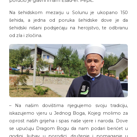
poručio je glavni imam Esad-ef. Pepić.
Na šehidskom mezarju u Solunu je ukopano 150
šehida, a jedna od poruka šehidske dove je da
šehidski nišani podsjećaju na herojstvo, te odbranu
od zla i zločina.
– Na našim dovištima njegujemo svoju tradiciju,
iskazujemo vjeru u Jednog Boga, Kojeg molimo za
oprost naših grijeha i spas naše vjere i naroda. Dove
se upućuju Dragom Bogu da nam podari berićet u
godini, ljubav u porodici, druženje i pomaganje u