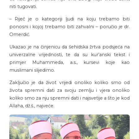
niti tugovati.
– Riječ je o kategoriji ljudi na koju trebamo biti
ponosni i kojoj trebamo biti zahvalni – poručio je dr.
Omerdić.
Ukazao je na činjenicu da šehidska žrtva podsjeća na
univerzalne vrijednosti, te da su kur’anski tekst i
primjer Muhammeda, a.s., kursevi koje kao
muslimani slijedimo.
Zaključio je da život vrijedi onoliko koliko smo od
života spremni dati za svoju zemlju i vjera onoliko
koliko smo za nju spremni dati i najsvetije a što je kod
Allaha, dž.š., najveće.