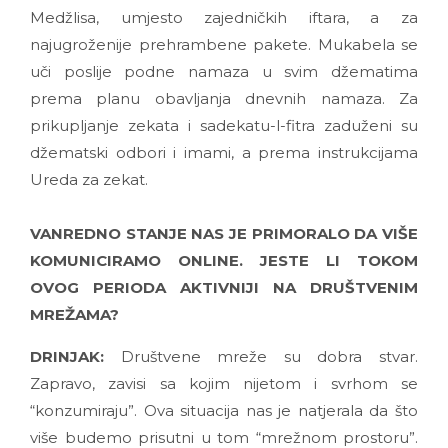
Medžlisa, umjesto zajedničkih iftara, a za
najugroženije prehrambene pakete. Mukabela se
uči poslije podne namaza u svim džematima
prema planu obavljanja dnevnih namaza. Za
prikupljanje zekata i sadekatu-l-fitra zaduženi su
džematski odbori i imami, a prema instrukcijama
Ureda za zekat.
VANREDNO STANJE NAS JE PRIMORALO DA VIŠE
KOMUNICIRAMO ONLINE. JESTE LI TOKOM
OVOG PERIODA AKTIVNIJI NA DRUŠTVENIM
MREŽAMA?
DRINJAK:
Društvene mreže su dobra stvar.
Zapravo, zavisi sa kojim nijetom i svrhom se
“konzumiraju”. Ova situacija nas je natjerala da što
više budemo prisutni u tom “mrežnom prostoru”.