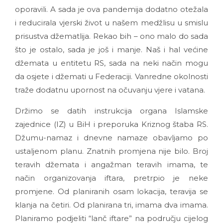
oporavili. A sada je ova pandemija dodatno otežala
i reducirala vjerski život u našem medžlisu u smislu
prisustva džematlija. Rekao bih – ono malo do sada
što je ostalo, sada je još i manje. Naš i hal većine
džemata u entitetu RS, sada na neki način mogu
da osjete i džemati u Federaciji. Vanredne okolnosti
traže dodatnu upornost na očuvanju vjere i vatana.
Držimo se datih instrukcija organa Islamske
zajednice (IZ) u BiH i preporuka Kriznog štaba RS.
Džumu-namaz i dnevne namaze obavljamo po
ustaljenom planu. Znatnih promjena nije bilo. Broj
teravih džemata i angažman teravih imama, te
način organizovanja iftara, pretrpio je neke
promjene. Od planiranih osam lokacija, teravija se
klanja na četiri. Od planirana tri, imama dva imama.
Planiramo podjeliti “lanč iftare” na području cijelog