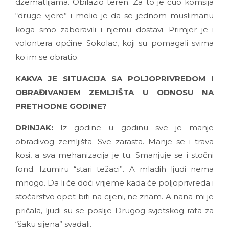
džematlijama. Obilazio teren. Za to je čuo komšija
“druge vjere” i molio je da se jednom muslimanu
koga smo zaboravili i njemu dostavi. Primjer je i
volontera općine Sokolac, koji su pomagali svima
ko im se obratio.
KAKVA JE SITUACIJA SA POLJOPRIVREDOM I
OBRAĐIVANJEM ZEMLJIŠTA U ODNOSU NA
PRETHODNE GODINE?
DRINJAK:
Iz godine u godinu sve je manje
obradivog zemljišta. Sve zarasta. Manje se i trava
kosi, a sva mehanizacija je tu. Smanjuje se i stočni
fond. Izumiru “stari težaci”. A mladih ljudi nema
mnogo. Da li će doći vrijeme kada će poljoprivreda i
stočarstvo opet biti na cijeni, ne znam. A nana mi je
pričala, ljudi su se poslije Drugog svjetskog rata za
“šaku sijena” svađali.