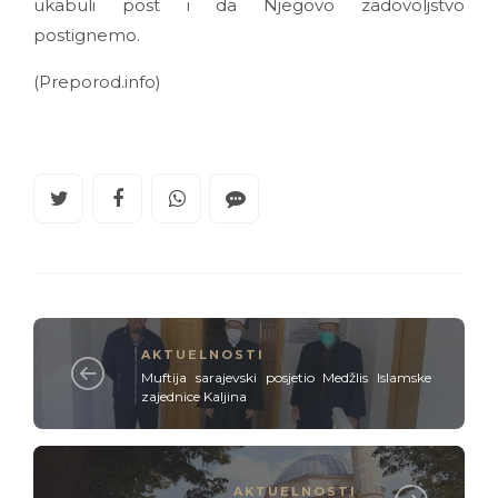
ukabuli post i da Njegovo zadovoljstvo
postignemo.
(Preporod.info)
AKTUELNOSTI
Muftija sarajevski posjetio Medžlis Islamske
zajednice Kaljina
AKTUELNOSTI