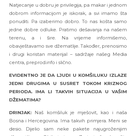
Natjecanje u dobru je privilegija, pa makar i jednom
dobrom informacijom je iskorak, a svi imamo šta
ponuditi. Pa izaberimo dobro. To nas košta samo
jedne dobre odluke. Pratimo dešavanja na našem
terenu, a i šire. Na vrijeme informišemo,
obavještavamo sve džematlije. Također, prenosimo
i drugi koristan materijal – sadržaje našeg Media
centra, preprod.info i slično.
EVIDENTNO JE DA LJUDI U KOMŠILUKU IZLAZE
JEDNI DRUGIMA U SUSRET TOKOM KRIZNOG
PERIODA. IMA LI TAKVIH SITUACIJA U VAŠIM
DŽEMATIMA?
DRINJAK:
Naš komšiluk je mješovit, kao i naša
Bosna i Hercegovina. Ima takvih primjera. Meni se
desio. Dijelio sam neke pakete najugroženijim