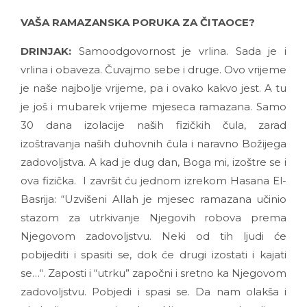
VAŠA RAMAZANSKA PORUKA ZA ČITAOCE?
DRINJAK:
Samoodgovornost je vrlina. Sada je i
vrlina i obaveza. Čuvajmo sebe i druge. Ovo vrijeme
je naše najbolje vrijeme, pa i ovako kakvo jest. A tu
je još i mubarek vrijeme mjeseca ramazana. Samo
30 dana izolacije naših fizičkih čula, zarad
izoštravanja naših duhovnih čula i naravno Božijega
zadovoljstva. A kad je dug dan, Boga mi, izoštre se i
ova fizička. I završit ću jednom izrekom Hasana El-
Basrija: “Uzvišeni Allah je mjesec ramazana učinio
stazom za utrkivanje Njegovih robova prema
Njegovom zadovoljstvu. Neki od tih ljudi će
pobijediti i spasiti se, dok će drugi izostati i kajati
se…“. Zaposti i “utrku” započni i sretno ka Njegovom
zadovoljstvu. Pobjedi i spasi se. Da nam olakša i