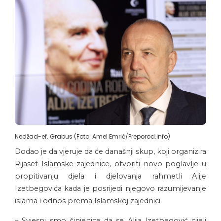
Nedžad-ef. Grabus (Foto: Amel Emrić/Preporod.info)
Dodao je da vjeruje da će današnji skup, koji organizira
Rijaset Islamske zajednice, otvoriti novo poglavlje u
propitivanju djela i djelovanja rahmetli Alije
Izetbegovića kada je posrijedi njegovo razumijevanje
islama i odnos prema Islamskoj zajednici.
– Svjesni smo činjenice da se Alija Izetbegović cijeli