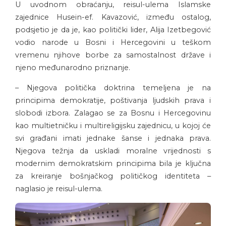
U uvodnom obraćanju, reisul-ulema Islamske
zajednice Husein-ef. Kavazović, između ostalog,
podsjetio je da je, kao politički lider, Alija Izetbegović
vodio narode u Bosni i Hercegovini u teškom
vremenu njihove borbe za samostalnost države i
njeno međunarodno priznanje.
– Njegova politička doktrina temeljena je na
principima demokratije, poštivanja ljudskih prava i
slobodi izbora. Zalagao se za Bosnu i Hercegovinu
kao multietničku i multireligijsku zajednicu, u kojoj će
svi građani imati jednake šanse i jednaka prava.
Njegova težnja da uskladi moralne vrijednosti s
modernim demokratskim principima bila je ključna
za kreiranje bošnjačkog političkog identiteta –
naglasio je reisul-ulema.