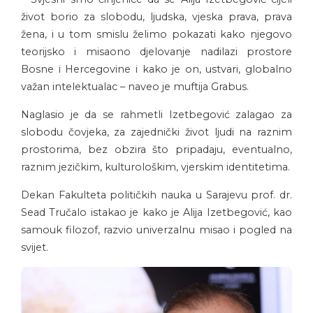
život borio za slobodu, ljudska, vjeska prava, prava
žena, i u tom smislu želimo pokazati kako njegovo
teorijsko i misaono djelovanje nadilazi prostore
Bosne i Hercegovine i kako je on, ustvari, globalno
važan intelektualac – naveo je muftija Grabus.
Naglasio je da se rahmetli Izetbegović zalagao za
slobodu čovjeka, za zajednički život ljudi na raznim
prostorima, bez obzira što pripadaju, eventualno,
raznim jezičkim, kulturološkim, vjerskim identitetima.
Dekan Fakulteta političkih nauka u Sarajevu prof. dr.
Sead Tručalo istakao je kako je Alija Izetbegović, kao
samouk filozof, razvio univerzalnu misao i pogled na
svijet.