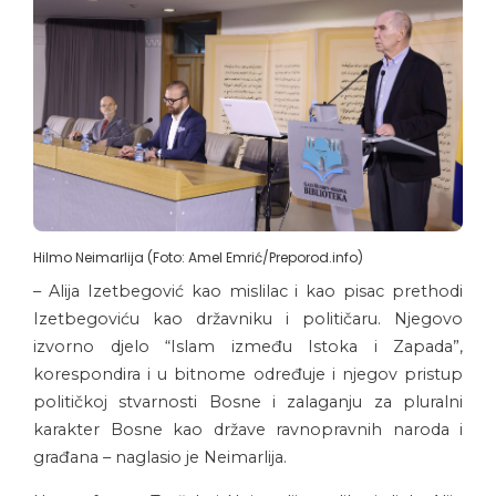
Hilmo Neimarlija (Foto: Amel Emrić/Preporod.info)
– Alija Izetbegović kao mislilac i kao pisac prethodi
Izetbegoviću kao državniku i političaru. Njegovo
izvorno djelo “Islam između Istoka i Zapada”,
korespondira i u bitnome određuje i njegov pristup
političkoj stvarnosti Bosne i zalaganju za pluralni
karakter Bosne kao države ravnopravnih naroda i
građana – naglasio je Neimarlija.