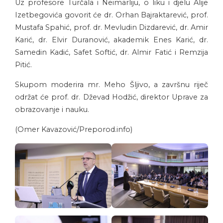
Uz profesore Turčala i Neimarliju, o liku i djelu Alije
Izetbegovića govorit će dr. Orhan Bajraktarević, prof.
Mustafa Spahić, prof. dr. Mevludin Dizdarević, dr. Amir
Karić, dr. Elvir Duranović, akademik Enes Karić, dr.
Samedin Kadić, Safet Softić, dr. Almir Fatić i Remzija
Pitić.
Skupom moderira mr. Meho Šljivo, a završnu riječ
održat će prof. dr. Dževad Hodžić, direktor Uprave za
obrazovanje i nauku.
(Omer Kavazović/Preporod.info)