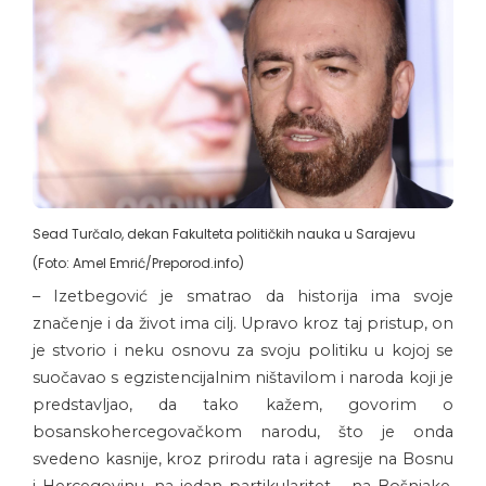
Sead Turčalo, dekan Fakulteta političkih nauka u Sarajevu
(Foto: Amel Emrić/Preporod.info)
– Izetbegović je smatrao da historija ima svoje
značenje i da život ima cilj. Upravo kroz taj pristup, on
je stvorio i neku osnovu za svoju politiku u kojoj se
suočavao s egzistencijalnim ništavilom i naroda koji je
predstavljao, da tako kažem, govorim o
bosanskohercegovačkom narodu, što je onda
svedeno kasnije, kroz prirodu rata i agresije na Bosnu