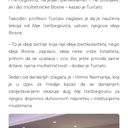
i Hercegovinu, na jedan partikularitet – na Bošnjake,
ali i dio multietničke Bosne – kazao je Turčalo.
Također, profesor Turčalo naglasio je da je naučena
lekcija od Alije Izetbegovića, ustvari, njegova ideja
Bosne.
– To je ideja zemlje koja nije ideja partikulariteta, nego
ideja Bosne, zapravo, ideja neke vrste totaliteta,
pritom da se uvažava i ono što jeste priroda same
države, njena multietničnost – dodao je Turčalo.
Jedan od današnjih izlagača je i Hilmo Neimarlija, koji
je u izjavi za medije kazao da se današnjim
obilježavanjem iskazuje dug Aliji Izetbegoviću za
njegov doprinos duhovnom napretku i institucijama
muslimana.