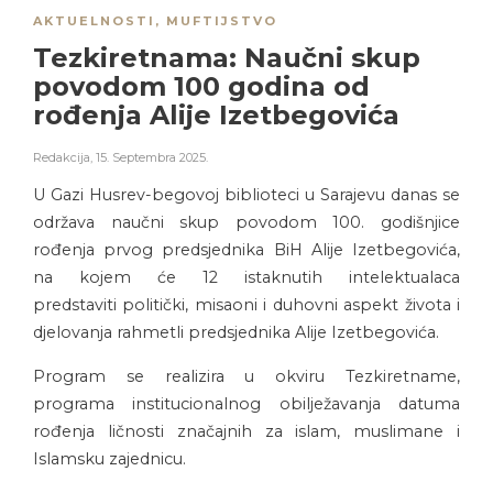
AKTUELNOSTI
,
MUFTIJSTVO
Tezkiretnama: Naučni skup
povodom 100 godina od
rođenja Alije Izetbegovića
Redakcija
,
15. Septembra 2025.
U Gazi Husrev-begovoj biblioteci u Sarajevu danas se
održava naučni skup povodom 100. godišnjice
rođenja prvog predsjednika BiH Alije Izetbegovića,
na kojem će 12 istaknutih intelektualaca
predstaviti politički, misaoni i duhovni aspekt života i
djelovanja rahmetli predsjednika Alije Izetbegovića.
Program se realizira u okviru Tezkiretname,
programa institucionalnog obilježavanja datuma
rođenja ličnosti značajnih za islam, muslimane i
Islamsku zajednicu.