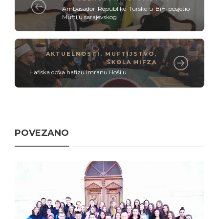
Ambasador Republike Turske u BiH posjetio
Muftiju sarajevskog
AKTUELNOSTI
,
MUFTIJSTVO
,
ŠKOLA HIFZA
Hafiska dova hafizu Imranu Hošiju
POVEZANO