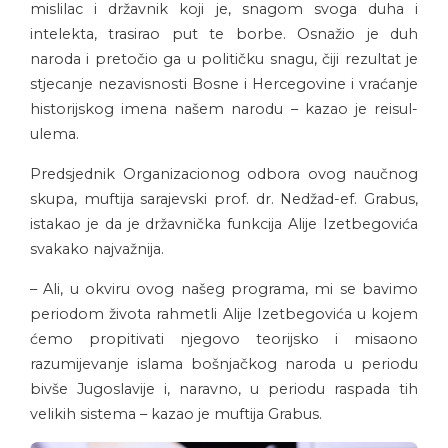
mislilac i državnik koji je, snagom svoga duha i
intelekta, trasirao put te borbe. Osnažio je duh
naroda i pretočio ga u političku snagu, čiji rezultat je
stjecanje nezavisnosti Bosne i Hercegovine i vraćanje
historijskog imena našem narodu – kazao je reisul-
ulema.
Predsjednik Organizacionog odbora ovog naučnog
skupa, muftija sarajevski prof. dr. Nedžad-ef. Grabus,
istakao je da je državnička funkcija Alije Izetbegovića
svakako najvažnija.
– Ali, u okviru ovog našeg programa, mi se bavimo
periodom života rahmetli Alije Izetbegovića u kojem
ćemo propitivati njegovo teorijsko i misaono
razumijevanje islama bošnjačkog naroda u periodu
bivše Jugoslavije i, naravno, u periodu raspada tih
velikih sistema – kazao je muftija Grabus.