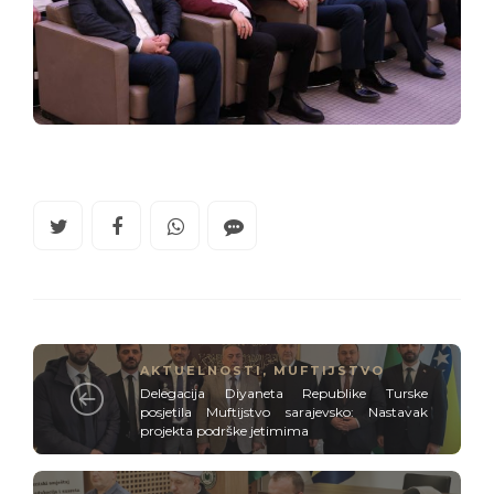
AKTUELNOSTI
,
MUFTIJSTVO
Delegacija Diyaneta Republike Turske
posjetila Muftijstvo sarajevsko: Nastavak
projekta podrške jetimima