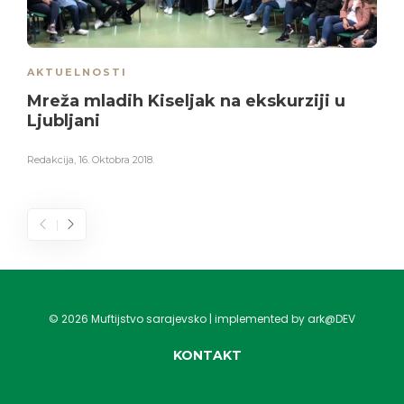
AKTUELNOSTI
Mreža mladih Kiseljak na ekskurziji u
Ljubljani
Redakcija
,
16. Oktobra 2018.
©
2026
Muftijstvo sarajevsko | implemented by ark@DEV
KONTAKT