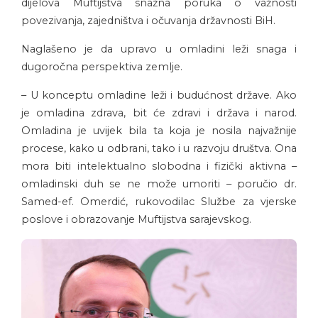
dijelova Muftijstva snažna poruka o važnosti
povezivanja, zajedništva i očuvanja državnosti BiH.
Naglašeno je da upravo u omladini leži snaga i
dugoročna perspektiva zemlje.
– U konceptu omladine leži i budućnost države. Ako
je omladina zdrava, bit će zdravi i država i narod.
Omladina je uvijek bila ta koja je nosila najvažnije
procese, kako u odbrani, tako i u razvoju društva. Ona
mora biti intelektualno slobodna i fizički aktivna –
omladinski duh se ne može umoriti – poručio dr.
Samed-ef. Omerdić, rukovodilac Službe za vjerske
poslove i obrazovanje Muftijstva sarajevskog.