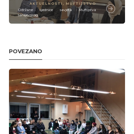
AKTUELNOSTI
,
MUFTIJSTVO
Održane sjednice savjeta Muftijstva
sarajevskog
POVEZANO