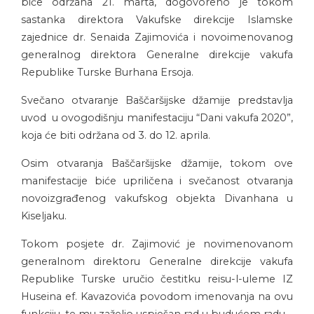
biće održana 21. marta, dogovoreno je tokom
sastanka direktora Vakufske direkcije Islamske
zajednice dr. Senaida Zajimovića i novoimenovanog
generalnog direktora Generalne direkcije vakufa
Republike Turske Burhana Ersoja.
Svečano otvaranje Baščaršijske džamije predstavlja
uvod u ovogodišnju manifestaciju “Dani vakufa 2020”,
koja će biti održana od 3. do 12. aprila.
Osim otvaranja Baščaršijske džamije, tokom ove
manifestacije biće upriličena i svečanost otvaranja
novoizgrađenog vakufskog objekta Divanhana u
Kiseljaku.
Tokom posjete dr. Zajimović je novimenovanom
generalnom direktoru Generalne direkcije vakufa
Republike Turske uručio čestitku reisu-l-uleme IZ
Huseina ef. Kavazovića povodom imenovanja na ovu
funkciju, te mu zaželio uspješan rad u budućem radu.