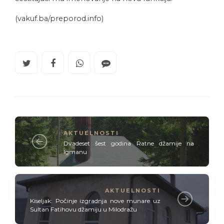
(vakuf.ba/preporod.info)
AKTUELNOSTI
Dvadeset šest godina Ratne džamije na
Igmanu
AKTUELNOSTI
Kiseljak: Počinje izgradnja nove munare uz
Sultan Fatihovu džamiju u Milodražu