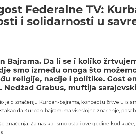
gost Federalne TV: Kurb
osti i solidarnosti u sa
 Bajrama. Da li se i koliko žrtvuje
dje smo između onoga što možemo
eđu religije, nacije i politike. Gost
dr. Nedžad Grabus, muftija sarajevski
vorio je o značenju Kurban-bajrama, konceptu žrtve u is
istakao da Kurban-bajram ima višeslojno značenje, posebn
iše značenja. Za nas koji smo ostali ove godine kod kuć
s.