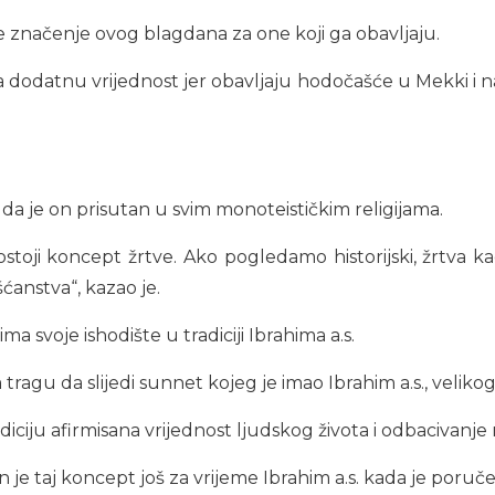
značenje ovog blagdana za one koji ga obavljaju.
a dodatnu vrijednost jer obavljaju hodočašće u Mekki i n
 da je on prisutan u svim monoteističkim religijama.
postoji koncept žrtve. Ako pogledamo historijski, žrtva 
ćanstva“, kazao je.
ma svoje ishodište u tradiciji Ibrahima a.s.
tragu da slijedi sunnet kojeg je imao Ibrahim a.s., velikog
iciju afirmisana vrijednost ljudskog života i odbacivanje n
n je taj koncept još za vrijeme Ibrahim a.s. kada je poručen