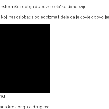
ansformiše i dobija duhovno-etičku dimenziju.
 koji nas oslobađa od egoizma i ideje da je čovjek dovolj
na
bana kroz brigu o drugima.