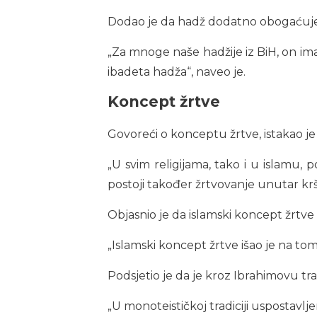
Dodao je da hadž dodatno obogaćuje 
„Za mnoge naše hadžije iz BiH, on im
ibadeta hadža“, naveo je.
Koncept žrtve
Govoreći o konceptu žrtve, istakao je
„U svim religijama, tako i u islamu, 
postoji također žrtvovanje unutar krš
Objasnio je da islamski koncept žrtve i
„Islamski koncept žrtve išao je na tom 
Podsjetio je da je kroz Ibrahimovu trad
„U monoteističkoj tradiciji uspostavlje