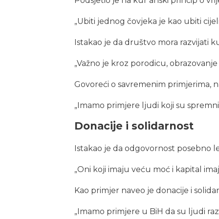
Podsjetio je na kur’anski princip o vri
„Ubiti jednog čovjeka je kao ubiti cijel
Istakao je da društvo mora razvijati 
„Važno je kroz porodicu, obrazovanje 
Govoreći o savremenim primjerima, nav
„Imamo primjere ljudi koji su spremni
Donacije i solidarnost
Istakao je da odgovornost posebno lež
„Oni koji imaju veću moć i kapital im
Kao primjer naveo je donacije i solid
„Imamo primjere u BiH da su ljudi raz