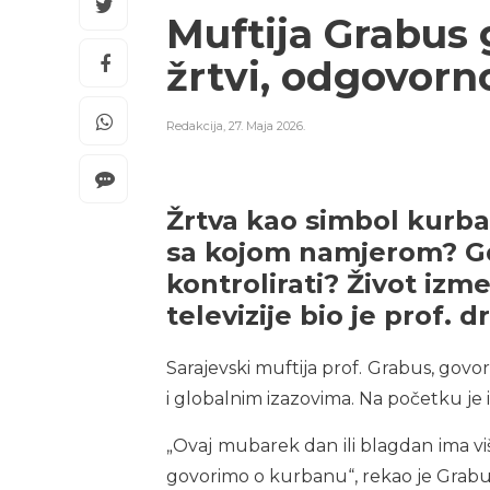
Muftija Grabus 
žrtvi, odgovorn
Redakcija
,
27. Maja 2026.
Žrtva kao simbol kurban
sa kojom namjerom? G
kontrolirati? Život izm
televizije bio je prof. 
Sarajevski muftija prof. Grabus, go
i globalnim izazovima. Na početku je 
„Ovaj mubarek dan ili blagdan ima v
govorimo o kurbanu“, rekao je Grabu