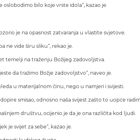
e oslobodimo bilo koje vrste idola“, kazao je.
rio je na opasnost zatvaranja u vlastite svjetove.
pa ne vide širu sliku“, rekao je.
et temelji na traženju Božijeg zadovoljstva.
este da tražimo Božje zadovoljstvo“, naveo je.
eda u materijalnom činu, nego u namjeri i svijesti.
dopire smisao, odnosno naša svijest zašto to uopće radimo
njem društvu, ocijenio je da je ona različita kod ljudi.
k je svijet za sebe“, kazao je.