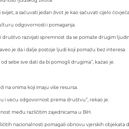
jednosti ljudskog života.
i svijet, a sačuvati jedan život je kao sačuvati cijelo čovječ
kulturu odgovornosti i pomaganja.
i društvo razvijati spremnost da se pomaže drugim ljudim
eo je da i dalje postoje ljudi koji pomažu bez interesa.
 od sebe sve dati da bi pomogli drugima“, kazao je.
i na onima koji imaju više resursa.
aju i veću odgovornost prema društvu“, rekao je.
arnost među različitim zajednicama u BiH.
ličitih nacionalnosti pomagali obnovu vjerskih objekata d