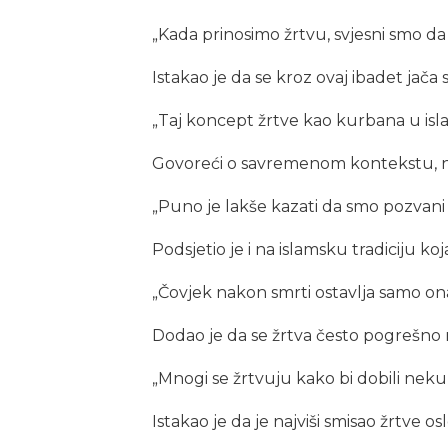
„Kada prinosimo žrtvu, svjesni smo da br
Istakao je da se kroz ovaj ibadet jača
„Taj koncept žrtve kao kurbana u islams
Govoreći o savremenom kontekstu, nave
„Puno je lakše kazati da smo pozvani 
Podsjetio je i na islamsku tradiciju ko
„Čovjek nakon smrti ostavlja samo ona d
Dodao je da se žrtva često pogrešno r
„Mnogi se žrtvuju kako bi dobili neku p
Istakao je da je najviši smisao žrtve os