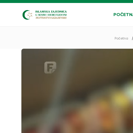
POČETN
Početna