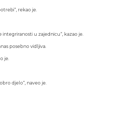
otrebi“, rekao je.
e integriranosti u zajednicu“, kazao je.
nas posebno vidljiva.
o je.
obro djelo“, naveo je.