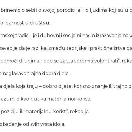
inemo o sebi i o svojoj porodici, ali i o ljudima koji su u p
 solidarnost u društvu.
koj tradiciji je i duhovni i socijalni način izražavanja naš
o je da je razlika između teorijske i praktične žrtve da
pomoći drugima nego se zaista spremiti volontirati“, reka
ja naglašava trajna dobra djela.
jela koja traju – dobro dijete, korisno znanje ili trajno d
azumije kao put ka materijalnoj koristi.
oziciju ili materijalnu korist“, rekao je.
lobađanje od svih vrsta idola.