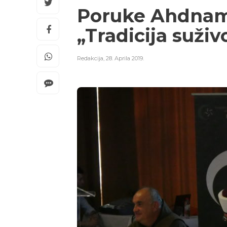
Poruke Ahdname
„Tradicija suživ
Redakcija
,
28. Aprila 2019.