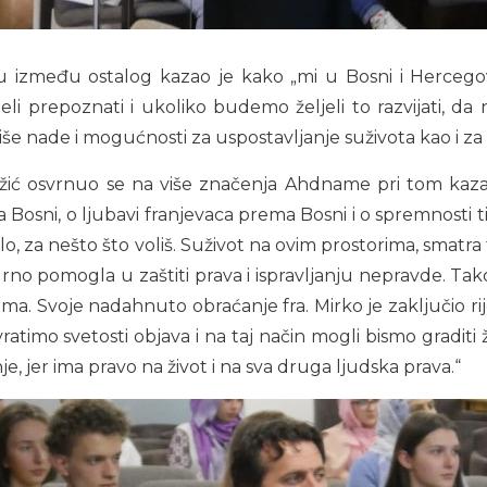
u između ostalog kazao je kako „mi u Bosni i Hercegovi
i prepoznati i ukoliko budemo željeli to razvijati, da
e nade i mogućnosti za uspostavljanje suživota kao i za n
žić osvrnuo se na više značenja Ahdname pri tom kaz
Bosni, o ljubavi franjevaca prema Bosni i o spremnosti ti
talo, za nešto što voliš. Suživot na ovim prostorima, smatr
gurno pomogla u zaštiti prava i ispravljanju nepravde. Ta
ama. Svoje nadahnuto obraćanje fra. Mirko je zaključio ri
ratimo svetosti objava i na taj način mogli bismo graditi
je, jer ima pravo na život i na sva druga ljudska prava.“