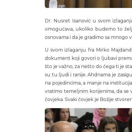
Dr. Nusret Isanović u svom izlaganj
omogućava, ukoliko budemo to željel
osnovama i da je gradimo sa mnogo viš
U svom izlaganju fra Mirko Majdand
dokument koji govori o ljubavi prema 
što je važno, za nešto do čega ti je s
su tu ljudi i ranije. Ahdnama je zasi
na pojedincima, a manje na institucij
vratimo temeljnim korijenima, da se v
čovjeka. Svaki čovjek je Božije stvoren