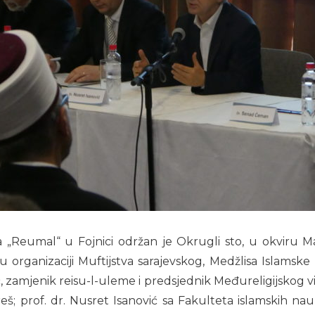
la „Reumal“ u Fojnici održan je Okrugli sto, u okviru
u organizaciji Muftijstva sarajevskog, Medžlisa Islamske z
ić, zamjenik reisu-l-uleme i predsjednik Međureligijskog 
eš; prof. dr. Nusret Isanović sa Fakulteta islamskih na