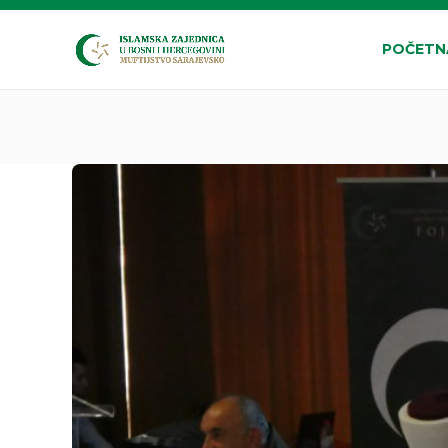
POČETN