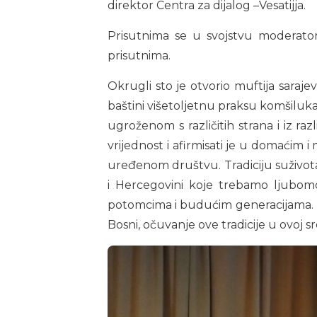
direktor Centra za dijalog –Vesatijja.
Prisutnima se u svojstvu moderatora
prisutnima.
Okrugli sto je otvorio muftija saraje
baštini višetoljetnu praksu komšiluka i
ugroženom s različitih strana i iz raz
vrijednost i afirmisati je u domaćim
uređenom društvu. Tradiciju suživota 
i Hercegovini koje trebamo ljubomor
potomcima i budućim generacijama. 
Bosni, očuvanje ove tradicije u ovoj 