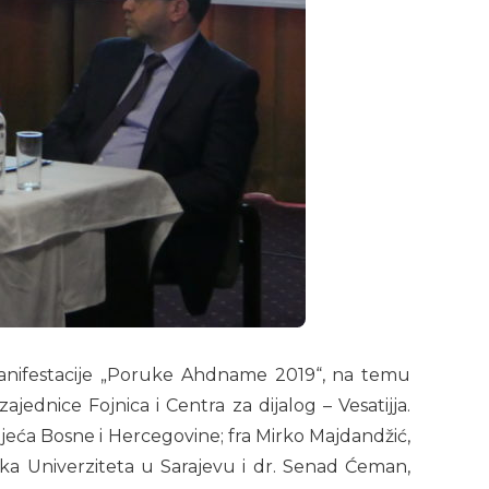
 Manifestacije „Poruke Ahdname 2019“, na temu
ajednice Fojnica i Centra za dijalog – Vesatijja.
vijeća Bosne i Hercegovine; fra Mirko Majdandžić,
uka Univerziteta u Sarajevu i dr. Senad Ćeman,