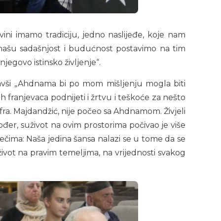
ni imamo tradiciju, jedno naslijeđe, koje nam
 našu sadašnjost i budućnost postavimo na tim
jegovo istinsko življenje“.
avši „Ahdnama bi po mom mišljenju mogla biti
h franjevaca podnijeti i žrtvu i teškoće za nešto
a fra. Majdandžić, nije počeo sa Ahdnamom. Živjeli
kođer, suživot na ovim prostorima počivao je više
ječima: Naša jedina šansa nalazi se u tome da se
 život na pravim temeljima, na vrijednosti svakog