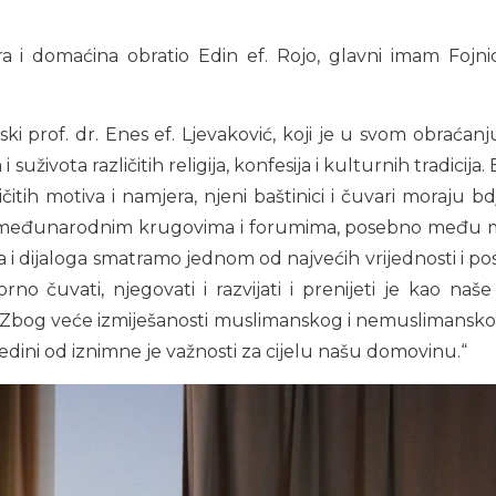
 i domaćina obratio Edin ef. Rojo, glavni imam Fojnice
vski prof. dr. Enes ef. Ljevaković, koji je u svom obraća
 suživota različitih religija, konfesija i kulturnih tradicij
ličitih motiva i namjera, njeni baštinici i čuvari moraju
 i međunarodnim krugovima i forumima, posebno među mlad
i dijaloga smatramo jednom od najvećih vrijednosti i pos
no čuvati, njegovati i razvijati i prenijeti je kao n
Zbog veće izmiješanosti muslimanskog i nemuslimanskog
sredini od iznimne je važnosti za cijelu našu domovinu.“