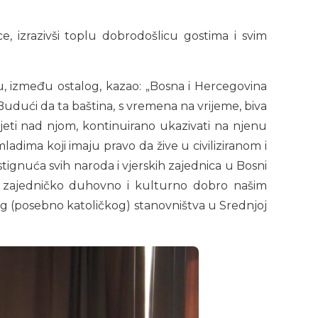
, izrazivši toplu dobrodošlicu gostima i svim
nju, između ostalog, kazao: „Bosna i Hercegovina
a. Budući da ta baština, s vremena na vrijeme, biva
 bdjeti nad njom, kontinuirano ukazivati na njenu
ima koji imaju pravo da žive u civiliziranom i
tignuća svih naroda i vjerskih zajednica u Bosni
aše zajedničko duhovno i kulturno dobro našim
 (posebno katoličkog) stanovništva u Srednjoj