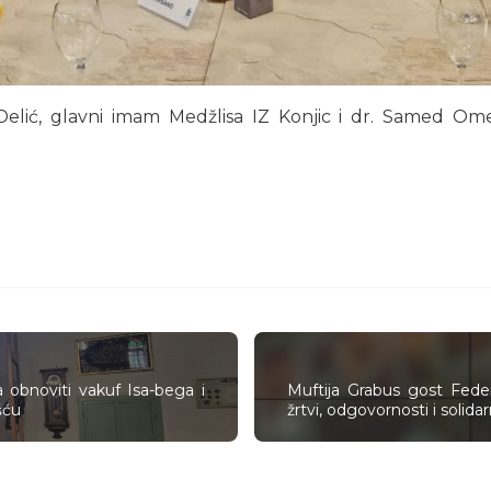
 Delić, glavni imam Medžlisa IZ Konjic i dr. Samed Ome
 obnoviti vakuf Isa-bega i
Muftija Grabus gost Fede
šću
žrtvi, odgovornosti i solid