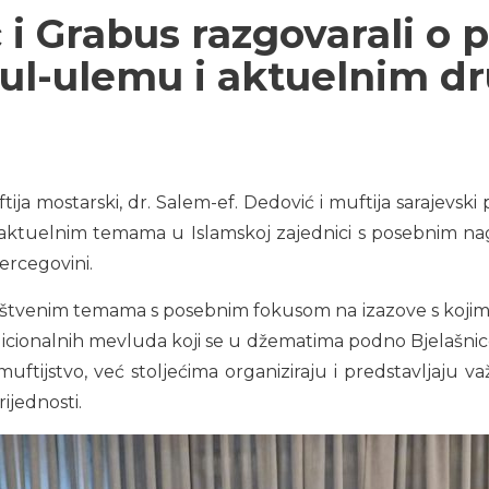
 i Grabus razgovarali o 
isul-ulemu i aktuelnim 
tija mostarski, dr. Salem-ef. Dedović i muftija sarajevski
o aktuelnim temama u Islamskoj zajednici s posebnim nag
ercegovini.
štvenim temama s posebnim fokusom na izazove s kojima s
radicionalnih mevluda koji se u džematima podno Bjelašnic
ftijstvo, već stoljećima organiziraju i predstavljaju va
ijednosti.