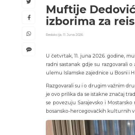
Muftije Dedović
izborima za re
Redakcija
,
11. Juna 2026.
U četvrtak, 11. juna 2026. godine, muf
radni sastanak gdje su razgovarali 
ulemu Islamske zajednice u Bosni i H
Razgovarali su i o drugim važnim dru
je ovo prilika da se istakne značaj t
se povezuju Sarajevsko i Mostarsko mu
bosansko-hercegovačkih kulturnih vr