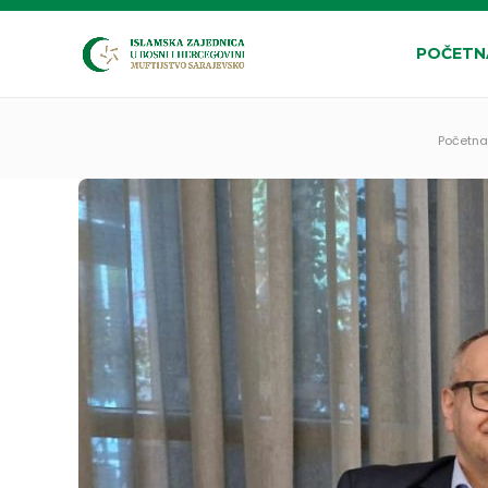
POČETN
Početna