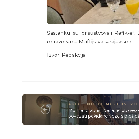
Sastanku su prisustvovali Refik-ef.
obrazovanje Muftijstva sarajevskog.
Izvor: Redakcija
AKTUELNOSTI
,
MUFTIJSTVO
Muftija Grabus: Naša je obaveza
povezati pokidane veze s prošlo