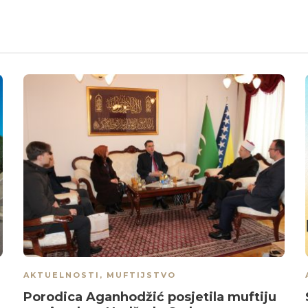
AKTUELNOSTI
,
MUFTIJSTVO
Porodica Aganhodžić posjetila muftiju