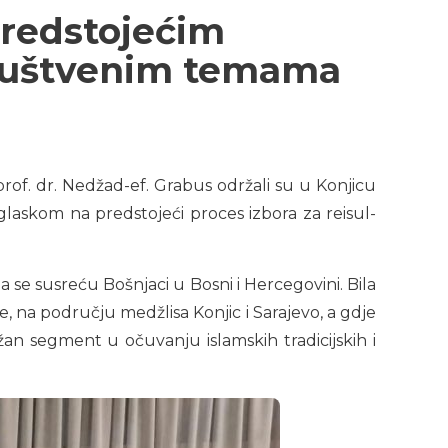
predstojećim
društvenim temama
 prof. dr. Nedžad-ef. Grabus održali su u Konjicu
laskom na predstojeći proces izbora za reisul-
e susreću Bošnjaci u Bosni i Hercegovini. Bila
e, na području medžlisa Konjic i Sarajevo, a gdje
žan segment u očuvanju islamskih tradicijskih i