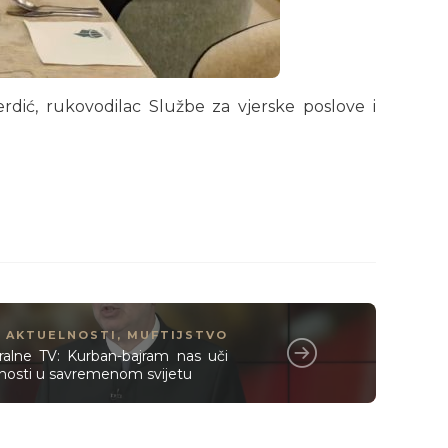
rdić, rukovodilac Službe za vjerske poslove i
AKTUELNOSTI
,
MUFTIJSTVO
ralne TV: Kurban-bajram nas uči
arnosti u savremenom svijetu