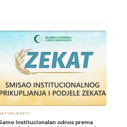
AKTUELNOSTI
AKTU
Samo institucionalan odnos prema
Prof