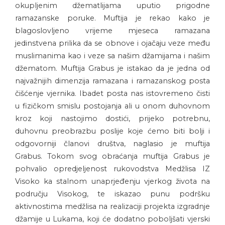
okupljenim džematlijama uputio prigodne
ramazanske poruke. Muftija je rekao kako je
blagoslovljeno vrijeme mjeseca ramazana
jedinstvena prilika da se obnove i ojačaju veze među
muslimanima kao i veze sa našim džamijama i našim
džematom. Muftija Grabus je istakao da je jedna od
najvažnijih dimenzija ramazana i ramazanskog posta
čišćenje vjernika. Ibadet posta nas istovremeno čisti
u fizičkom smislu postojanja ali u onom duhovnom
kroz koji nastojimo dostići, prijeko potrebnu,
duhovnu preobrazbu poslije koje ćemo biti bolji i
odgovorniji članovi društva, naglasio je muftija
Grabus. Tokom svog obraćanja muftija Grabus je
pohvalio opredjeljenost rukovodstva Medžlisa IZ
Visoko ka stalnom unaprjeđenju vjerkog života na
području Visokog, te iskazao punu podršku
aktivnostima medžlisa na realizaciji projekta izgradnje
džamije u Lukama, koji će dodatno poboljšati vjerski