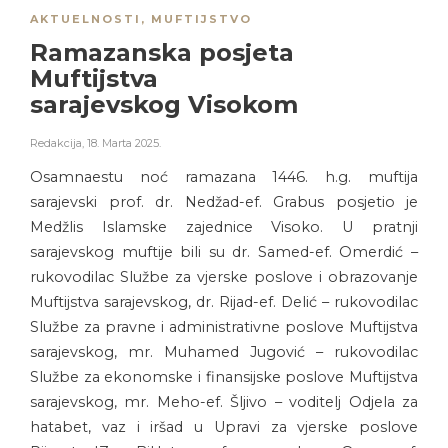
AKTUELNOSTI
,
MUFTIJSTVO
Ramazanska posjeta
Muftijstva
sarajevskog Visokom
Redakcija
,
18. Marta 2025.
Osamnaestu noć ramazana 1446. h.g. muftija
sarajevski prof. dr. Nedžad-ef. Grabus posjetio je
Medžlis Islamske zajednice Visoko. U pratnji
sarajevskog muftije bili su dr. Samed-ef. Omerdić –
rukovodilac Službe za vjerske poslove i obrazovanje
Muftijstva sarajevskog, dr. Rijad-ef. Delić – rukovodilac
Službe za pravne i administrativne poslove Muftijstva
sarajevskog, mr. Muhamed Jugović – rukovodilac
Službe za ekonomske i finansijske poslove Muftijstva
sarajevskog, mr. Meho-ef. Šljivo – voditelj Odjela za
hatabet, vaz i iršad u Upravi za vjerske poslove