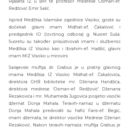
Rijaseta IZ u BiH te profesor medrese Osman-ef.
Redžović Emir Salić.
Ispred Medžlisa Islamske zajednice Visoko, goste su
dočekali glavni imam Midhat-ef. Čakalović i
predsjednik IO (Izvršnog odbora) g. Nusret Suša.
Susretu su također prisustvovali imami i službenici
Medžlisa IZ Visoko kao i Ibrahim-ef. Hadžić, glavni
imam MIZ Visoko u mirovini.
Sarajevski muftija dr. Grabus je u pratnji glavnog
imama Medžlisa IZ Visoko Midhat-ef. Čakalovića,
direktora GHB biblioteke mr. Dženana Handžića,
direktora medrese ‘Osman-ef. Redžović’ Dženana
Rezakovića i mr. Muhameda Jugovića posjetio visočki
džemat Donja Mahala. Teravih-namaz u džematu
Donja Mahala predvodili su hafiz Faris-ef. Begić,
imam džemata, te direktor visočke Medrese Dženan
Rezaković. Nakon teravih-namaza muftija Grabus je