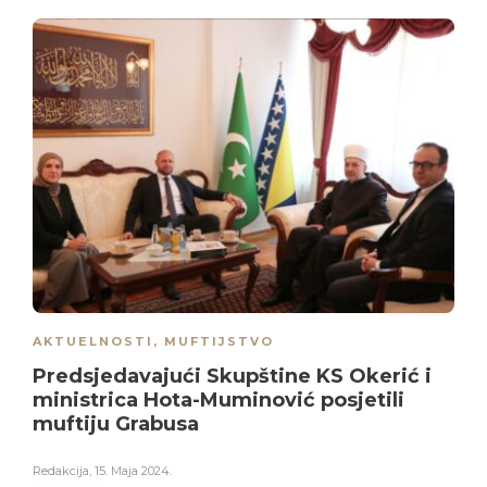
AKTUELNOSTI
,
MUFTIJSTVO
Predsjedavajući Skupštine KS Okerić i
ministrica Hota-Muminović posjetili
muftiju Grabusa
Redakcija
,
15. Maja 2024.