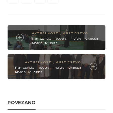
AKTUELNOSTI
,
MUFTIJSTVO
Ramazanska posjeta muftije Grabusa
Medžlisu IZ Breza
AKTUELNOSTI
,
MUFTIJSTVO
Ramazanska posjeta muftije Grabusa
Medžlisu IZ Fojnica
POVEZANO