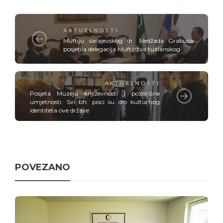
AKTUELNOSTI
Muftiju sarajevskog dr. Nedžada Grabusa
posjetila delegacija Muftijstva tuzlanskog
AKTUELNOSTI
Posjeta Muzeju književnosti i pozorišne
umjetnosti: Svi bh. pisci su dio kulturnog
identiteta ove države
POVEZANO