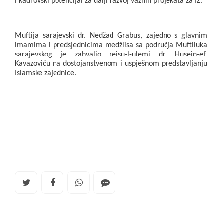
i kadrovski potencijal za dalji razvoj važnih projekata za IZ.
Muftija sarajevski dr. Nedžad Grabus, zajedno s glavnim 
imamima i predsjednicima medžlisa sa područja Muftiluka 
sarajevskog je zahvalio reisu-l-ulemi dr. Husein-ef. 
Kavazoviću na dostojanstvenom i uspješnom predstavljanju 
Islamske zajednice.