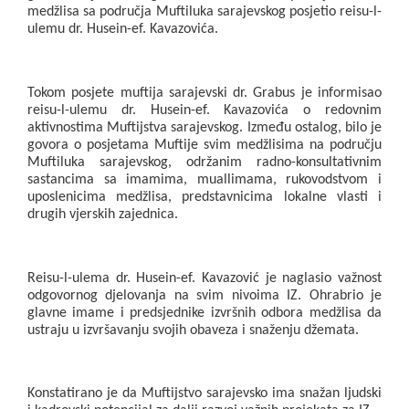
medžlisa sa područja Muftiluka sarajevskog posjetio reisu-l-
ulemu dr. Husein-ef. Kavazovića.
Tokom posjete muftija sarajevski dr. Grabus je informisao 
reisu-l-ulemu dr. Husein-ef. Kavazovića o redovnim 
aktivnostima Muftijstva sarajevskog. Između ostalog, bilo je 
govora o posjetama Muftije svim medžlisima na području 
Muftiluka sarajevskog, održanim radno-konsultativnim 
sastancima sa imamima, muallimama, rukovodstvom i 
uposlenicima medžlisa, predstavnicima lokalne vlasti i 
drugih vjerskih zajednica.
Reisu-l-ulema dr. Husein-ef. Kavazović je naglasio važnost 
odgovornog djelovanja na svim nivoima IZ. Ohrabrio je 
glavne imame i predsjednike izvršnih odbora medžlisa da 
ustraju u izvršavanju svojih obaveza i snaženju džemata.
Konstatirano je da Muftijstvo sarajevsko ima snažan ljudski 