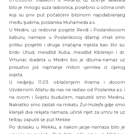
bilo je mnogo suza radosnica, posebno u očima onih
koji su prvi put počašćeni blizinom najodabranijeg
među ljudima, poslanika Muhameda a.s.
U Medini, uz redovne posjete Revdi i Poslanikovom
kaburu, namaze u Poslanikovoj džamiji imali smo
priliku posjetiti i druga značajna mjesta kao što su:
brdo Uhud, mesdžid Kuba, mesdžid Kibletejn i dr.
Vrhunac ibadeta u Medini bio je džuma-namaz uz
prisustvo još najmanje milion vjernika iz cijelog
svijeta.
U nedjelju 11.03. oblačenjem ihrama i dovom
Uzvišenom Allahu da nas ne rastavi od Poslanika a.s. i
na ovom i Svijetu budućem, napustili smo Medinu.
Nakratko smo zastali na mikatu Zul-Hulejfa gdje smo
klanjali dva rekjata namaza, učinili nijet za umru te uz
telbiju zaputili se put Mekke.
Po dolasku u Mekku, a nakon jacije-namaza bilo je