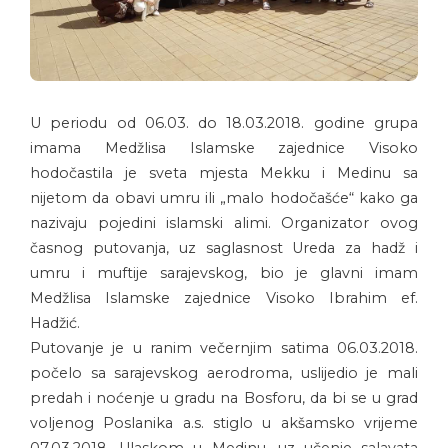
U periodu od 06.03. do 18.03.2018. godine grupa
imama Medžlisa Islamske zajednice Visoko
hodočastila je sveta mjesta Mekku i Medinu sa
nijetom da obavi umru ili „malo hodočašće“ kako ga
nazivaju pojedini islamski alimi. Organizator ovog
časnog putovanja, uz saglasnost Ureda za hadž i
umru i muftije sarajevskog, bio je glavni imam
Medžlisa Islamske zajednice Visoko Ibrahim ef.
Hadžić.
Putovanje je u ranim večernjim satima 06.03.2018.
počelo sa sarajevskog aerodroma, uslijedio je mali
predah i noćenje u gradu na Bosforu, da bi se u grad
voljenog Poslanika a.s. stiglo u akšamsko vrijeme
07.03.2018. Ulaskom u Medinu, uz učenje salavata