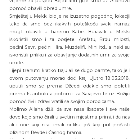
vrijeme za posjetu Bejtullahu gdje smo uz Allahovu
pomoć obavili obred umre.
Smještaj u Mekki bio je na izuzetno pogodnoj lokaciji
tako da smo bez ikakvih poteškoća svaki namaz
mogli obaviti u haremu Kabe. Boravak u Mekki
iskoristili smo i za posjete: Arefatu, Brdu milosti,
pećini Sevr, pećini Hira, Muzdelifi, Mini itd., a neki su
iskoristili priliku i za obavljanje dodatnih umri za svoje
umrle.
Lijepi trenutci kratko traju ali se dugo pamte, tako je i
ovom putovanju morao doći kraj. Ujutro 18.03.2018.
uputili smo se prema Džeddi odakle smo poletili
prema Istanbulu a potom i za Sarajevo te uz Božiju
pomoć živi i zdravi vratili se svojim porodicama.
Molimo Allaha dž.š. da sve naše ibadete i sve naše
dove koje smo činili u svetim mjestima primi, i da nas
ali i one koji nisu imali priliku, još koji put počasti
blizinom Revde i Časnog hrama.