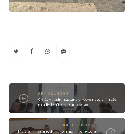
AKTUELNOSTI
Održan radni sastanak koordinatora Mreže
mladih Muftijstva sarajevskog
AKTUELNOSTI
Muftija sarajevski primio direktora