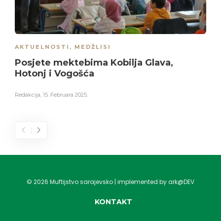
AKTUELNOSTI
,
MEDŽLISI
Posjete mektebima Kobilja Glava,
Hotonj i Vogošća
Redakcija
,
15. Februara 2025.
©
2026
Muftijstvo sarajevsko | implemented by ark@DEV
KONTAKT