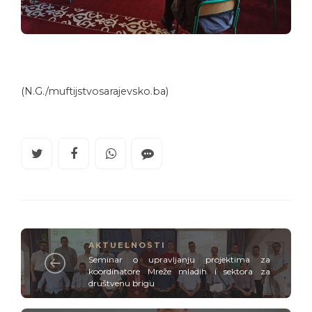
(N.G./muftijstvosarajevsko.ba)
AKTUELNOSTI
Seminar o upravljanju projektima za
koordinatore Mreže mladih i sektora za
društvenu brigu